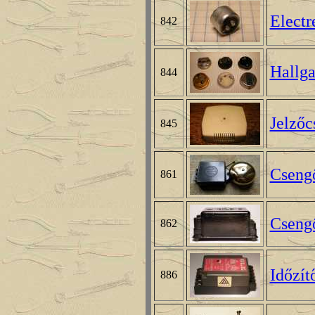
Electr
842
Hallga
844
Jelzőc
845
Cseng
861
Cseng
862
Időzít
886