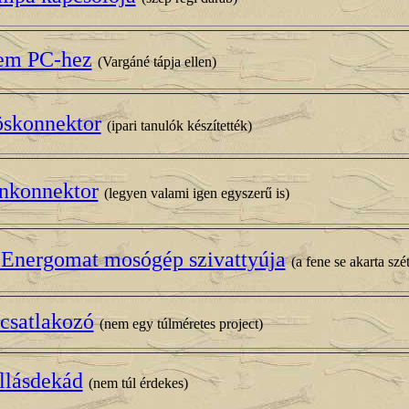
em PC-hez
(Vargáné tápja ellen)
skonnektor
(ipari tanulók készítették)
nkonnektor
(legyen valami igen egyszerű is)
 Energomat mosógép szivattyúja
(a fene se akarta szé
csatlakozó
(nem egy túlméretes project)
llásdekád
(nem túl érdekes)