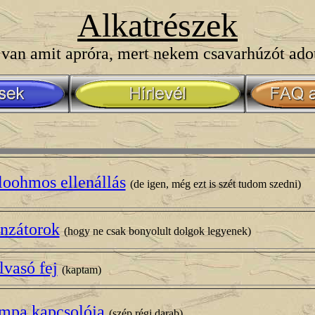
Alkatrészek
 van amit apróra, mert nekem csavarhúzót ado
loohmos ellenállás
(de igen, még ezt is szét tudom szedni)
nzátorok
(hogy ne csak bonyolult dolgok legyenek)
vasó fej
(kaptam)
mpa kapcsolója
(szép régi darab)