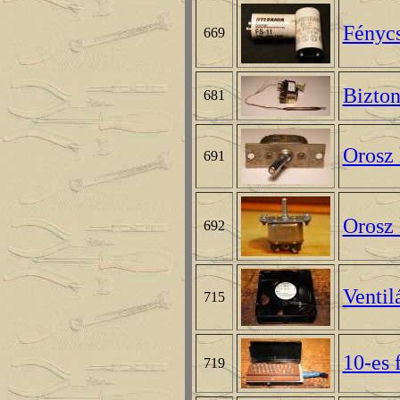
Fényc
669
Bizton
681
Orosz 
691
Orosz 
692
Ventil
715
10-es 
719