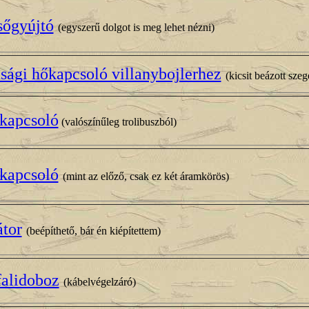
sőgyújtó
(egyszerű dolgot is meg lehet nézni)
sági hőkapcsoló villanybojlerhez
(kicsit beázott sze
kapcsoló
(valószínűleg trolibuszból)
kapcsoló
(mint az előző, csak ez két áramkörös)
átor
(beépíthető, bár én kiépítettem)
falidoboz
(kábelvégelzáró)