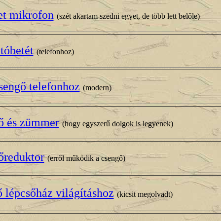
et mikrofon
(szét akartam szedni egyet, de több lett belőle)
tóbetét
(telefonhoz)
sengő telefonhoz
(modern)
ő és zümmer
(hogy egyszerű dolgok is legyenek)
őreduktor
(erről működik a csengő)
ő lépcsőház világításhoz
(kicsit megolvadt)