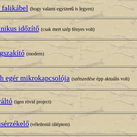
 falikábel
(hogy valami egyszerű is legyen)
ikus időzítő
(csak mert szép fényes volt)
gszakító
(modern)
h egér mikrokapcsolója
(szétszedése épp aktuális volt)
áltó
(igen rövid project)
sérzékelő
(véletlenül ráléptem)