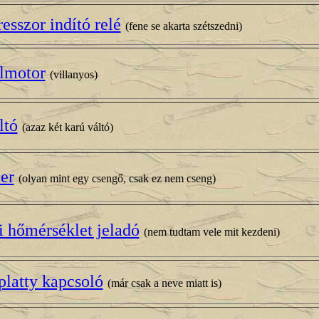
sszor indító relé
(fene se akarta szétszedni)
lmotor
(villanyos)
ltó
(azaz két karú váltó)
er
(olyan mint egy csengő, csak ez nem cseng)
i hőmérséklet jeladó
(nem tudtam vele mit kezdeni)
-platty kapcsoló
(már csak a neve miatt is)