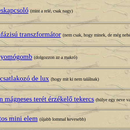
skapcsoló
(mint a relé, csak nagy)
ázisú transzformátor
(nem csak, hogy minek, de még nehé
nyomógomb
(dolgozzon az a makró)
csatlakozó de lux
(hogy mit ki nem találnak)
n mágneses terét érzékelő tekercs
(hülye egy neve v
tos mini elem
(újabb lommal kevesebb)