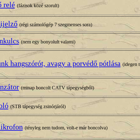
ő relé
(fázisok közé szorult)
ijelző
(régi számológép 7 szegmenses sora)
nkulcs
(nem egy bonyolult valami)
unk hangszórót, avagy a porvédő pótlása
(idegen t
nzátor
(minap boncolt CATV tápegységből)
oló
(STB tápegység zsinórjáról)
ikrofon
(tényleg nem tudom, volt-e már boncolva)