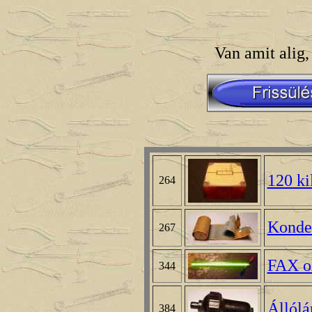
Van amit alig,
120 ki
264
Konde
267
FAX ol
344
Állólá
384