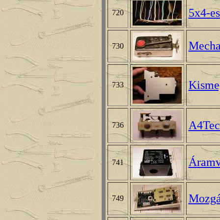
5x4-es
720
Mechan
730
Kisme
733
A4Tec
736
Áramv
741
Mozgá
749