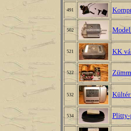
Kompre
491
Model
502
KK vá
521
Zümm
522
Kültér
532
Plitty
534