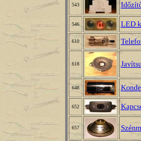
Időzít
543
LED k
546
Telefo
610
Javíts
618
Konde
648
Kapcs
652
Szénm
657