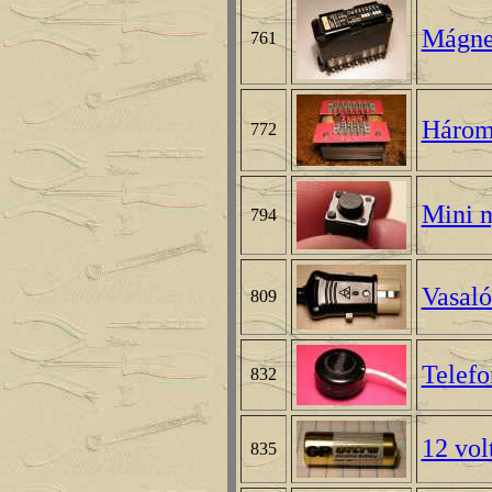
Mágne
761
Háromf
772
Mini 
794
Vasaló
809
Telefo
832
12 vol
835