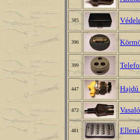
Védel
385
Körmö
396
Telefo
399
Hajdú
447
Vasaló
472
Ellená
481