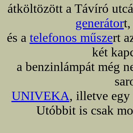
átköltözött a Távíró utc
generátor
t
és a
telefonos műsze
rt 
két kapc
a benzinlámpát még n
sar
UNIVEKA
, illetve eg
Utóbbit is csak mo