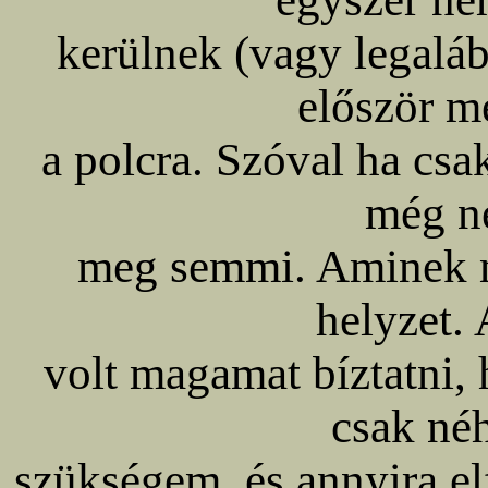
kerülnek (vagy legalá
először m
a polcra. Szóval ha csak
még n
meg semmi. Aminek me
helyzet.
volt magamat bíztatni,
csak né
szükségem, és annyira e