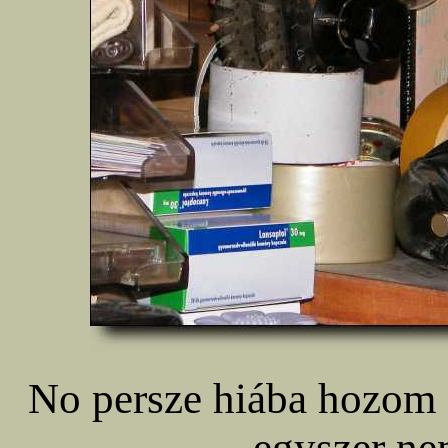
No persze hiába hozom f
egyszer ne