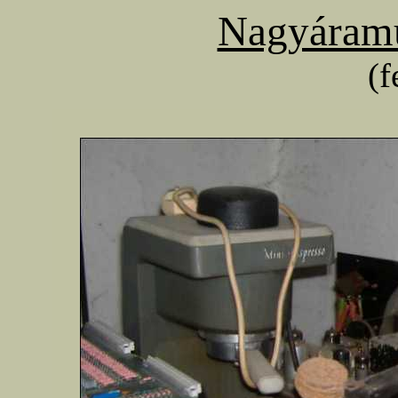
Nagyáramú
(f