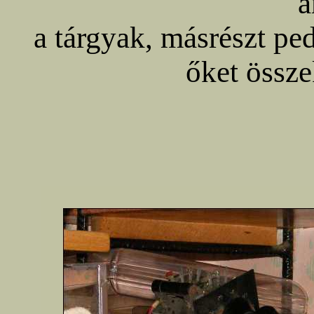
a
a tárgyak, másrészt pe
őket össz