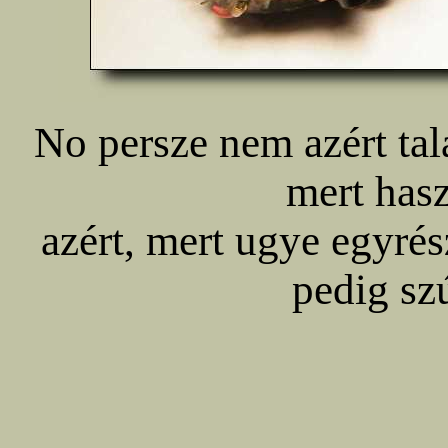
No persze nem azért ta
mert has
azért, mert ugye egyrés
pedig szú