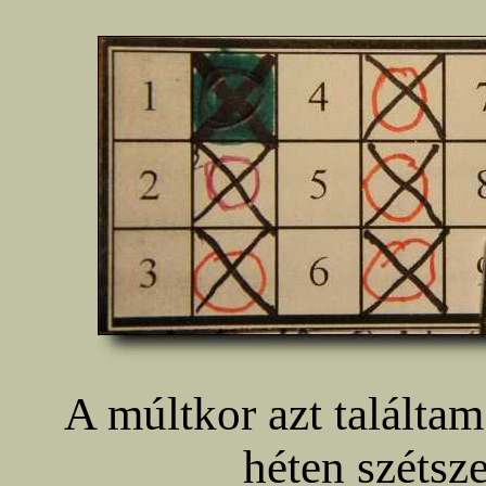
A múltkor azt találta
héten szétsz