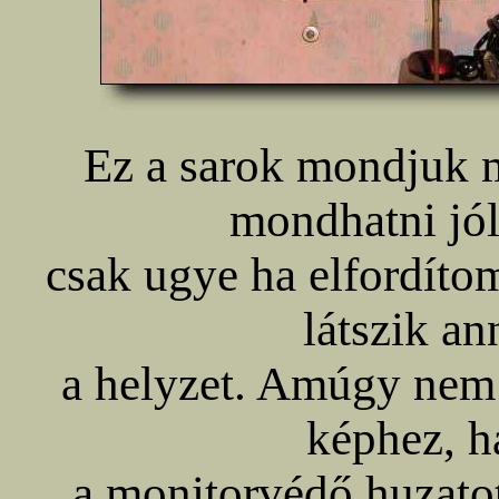
Ez a sarok mondjuk 
mondhatni jól
csak ugye ha elfordíto
látszik an
a helyzet. Amúgy nem 
képhez, h
a monitorvédő huzato