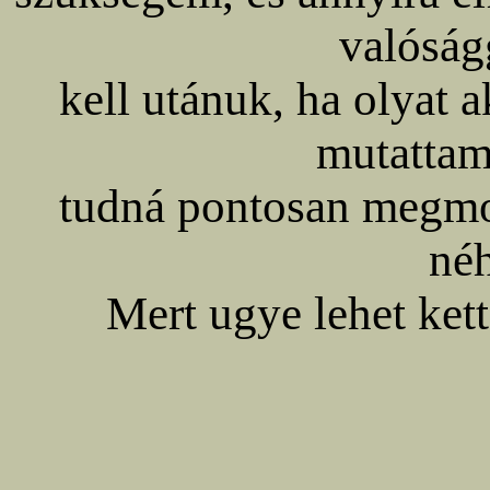
valóság
kell utánuk, ha olyat 
mutattam
tudná pontosan megmo
né
Mert ugye lehet kett