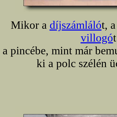
Mikor a
díjszámláló
t, 
villogó
a pincébe, mint már bemu
ki a polc szélén 