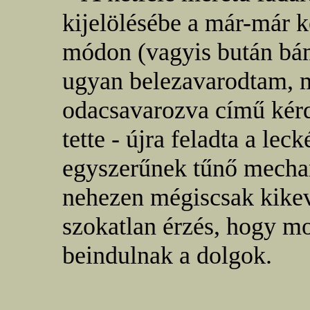
kijelölésébe a már-már 
módon (vagyis bután bá
ugyan belezavarodtam, m
odacsavarozva című kérd
tette - újra feladta a le
egyszerűnek tűnő mecha
nehezen mégiscsak kikeve
szokatlan érzés, hogy mo
beindulnak a dolgok.