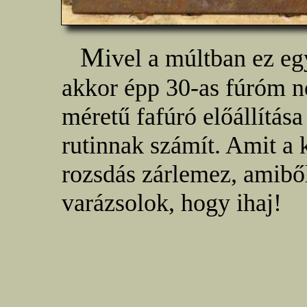
M
ivel a múltban ez eg
akkor épp 30-as fúróm n
méretű fafúró előállítá
rutinnak számít. Amit a
rozsdás zárlemez, amiből
varázsolok, hogy ihaj!