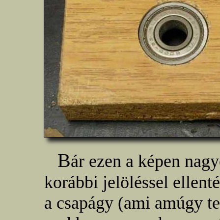
B
ár ezen a képen nagy
korábbi jelöléssel ellen
a csapágy (ami amúgy te