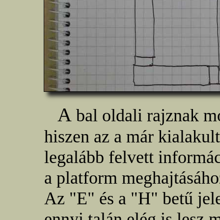
A
bal oldali rajznak 
hiszen az a már kialakult
legalább felvett informác
a platform meghajtásáho
Az "E" és a "H" betű jele
ennyi talán elég is lesz