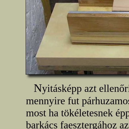
N
yitásképp azt ellenőr
mennyire fut párhuzamos
most ha tökéletesnek é
barkács faesztergához az