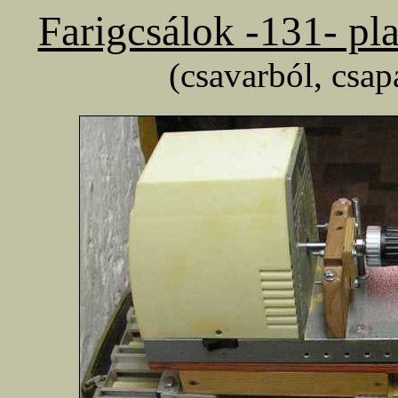
Farigcsálok -131- p
(csavarból, csa