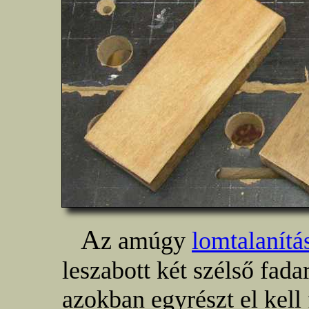
A
z amúgy
lomtalanítá
leszabott két szélső fada
azokban egyrészt el kell