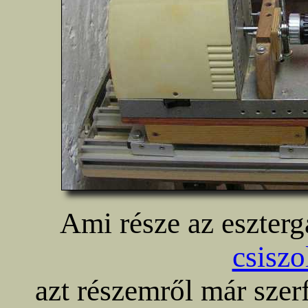
Ami része az eszter
csiszo
azt részemről már szerf