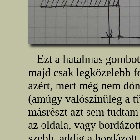
E
zt a hatalmas gombo
majd csak legközelebb f
azért, mert még nem dön
(amúgy valószínűleg a tű
másrészt azt sem tudtam
az oldala, vagy bordázot
szebb, addig a bordázott