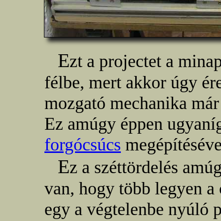
E
zt a projectet a minap
félbe, mert akkor úgy ér
mozgató mechanika már 
Ez amúgy éppen ugyanígy
forgócsúcs
megépítésével
E
z a széttördelés amú
van, hogy több legyen a 
egy a végtelenbe nyúló p