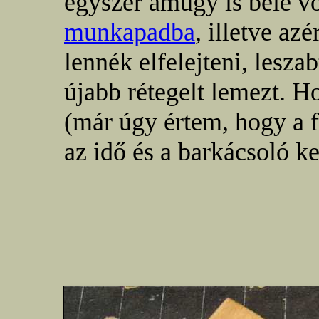
egyszer amúgy is bele v
munkapadba
, illetve az
lennék elfelejteni, leszab
újabb rétegelt lemezt. H
(már úgy értem, hogy a f
az idő és a barkácsoló k