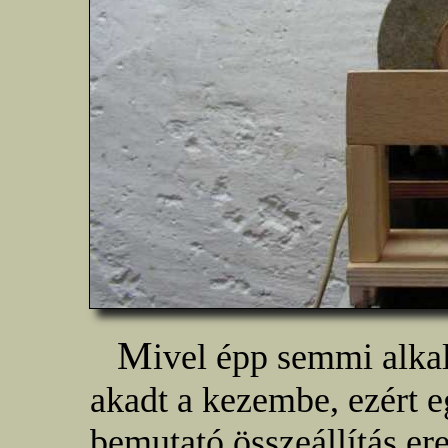
M
ivel épp semmi alka
akadt a kezembe, ezért e
bemutató összeállítás er