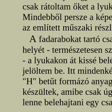
csak rátoltam őket a lyuk
Mindebből persze a képe
az említett műszaki részl
A
fadarabokat tartó c
helyét - természetesen s
- a lyukakon át kissé be
jelöltem be. Itt mindenk
"H" betűt formázó anya
készültek, amibe csak ú
lenne belehajtani egy csa