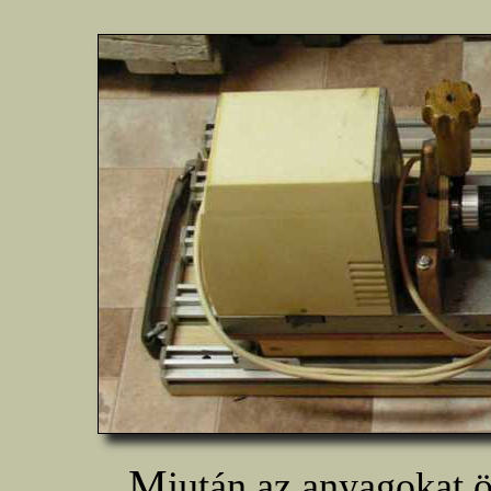
M
iután az anyagokat 