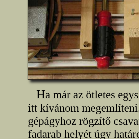
H
a már az ötletes egys
itt kívánom megemlíteni
gépágyhoz rögzítő csava
fadarab helyét úgy hatá