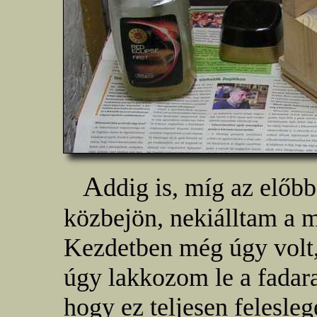
A
ddig is, míg az előb
közbejön, nekiálltam a
Kezdetben még úgy volt
úgy lakkozom le a fadara
hogy ez teljesen felesleg