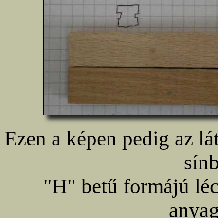
Ezen a képen pedig az lát
sínb
"H" betű formájú lé
anyag