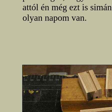
attól én még ezt is simá
olyan napom van.