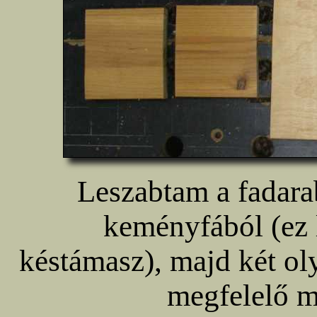
Leszabtam a fadara
keményfából (ez 
késtámasz), majd két oly
megfelelő m