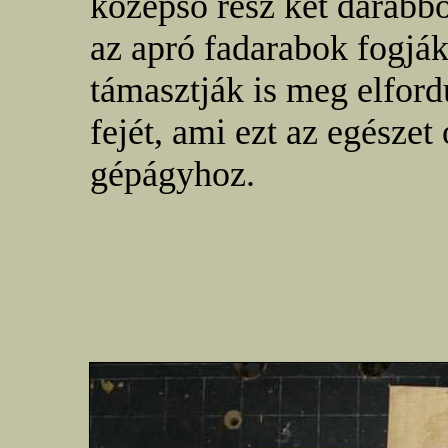
középső rész két darabb
az apró fadarabok fogjá
támasztják is meg elford
fejét, ami ezt az egészet 
gépágyhoz.