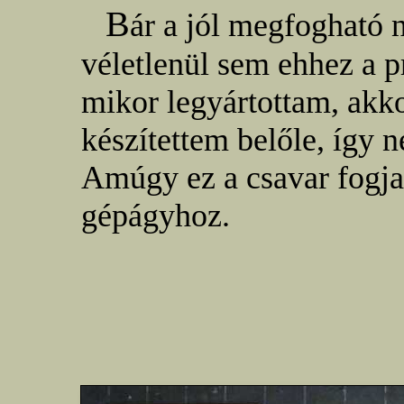
B
ár a jól megfogható 
véletlenül sem ehhez a p
mikor legyártottam, akko
készítettem belőle, így
Amúgy ez a csavar fogja 
gépágyhoz.