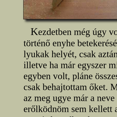
K
ezdetben még úgy vo
történő enyhe betekerésé
lyukak helyét, csak aztán
illetve ha már egyszer 
egyben volt, pláne össze
csak behajtottam őket. M
az meg ugye már a neve 
erőlködnöm sem kellett 