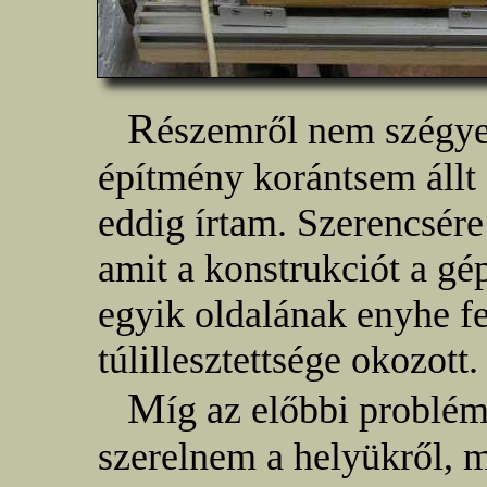
R
észemről nem szégye
építmény korántsem állt
eddig írtam. Szerencsére
amit a konstrukciót a g
egyik oldalának enyhe fe
túlillesztettsége okozott.
M
íg az előbbi problém
szerelnem a helyükről, m