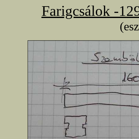
Farigcsálok -12
(es