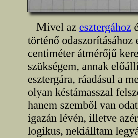
M
ivel az
esztergához
é
történő odaszorításához
centiméter átmérőjű kere
szükségem, annak előáll
esztergára, ráadásul a m
olyan késtámasszal felsz
hanem szemből van odat
igazán lévén, illetve azér
logikus, nekiálltam legy