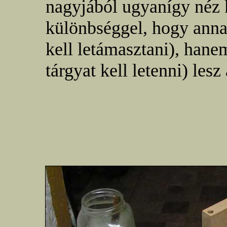
nagyjából ugyanígy néz 
különbséggel, hogy anna
kell letámasztani), hane
tárgyat kell letenni) lesz 