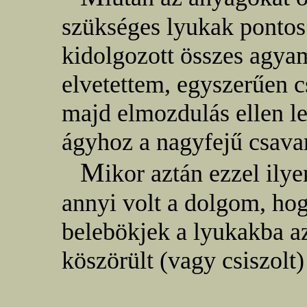
szükséges lyukak pontos
kidolgozott összes agya
elvetettem, egyszerűen 
majd elmozdulás ellen le
ágyhoz a nagyfejű csavar
M
ikor aztán ezzel il
annyi volt a dolgom, ho
belebökjek a lyukakba 
köszörült (vagy csiszolt