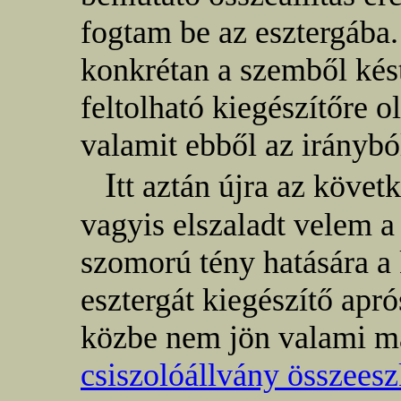
fogtam be az esztergába. 
konkrétan a szemből kés
feltolható kiegészítőre 
valamit ebből az irányb
I
tt aztán újra az követ
vagyis elszaladt velem 
szomorú tény hatására 
esztergát kiegészítő apr
közbe nem jön valami má
csiszolóállvány összees