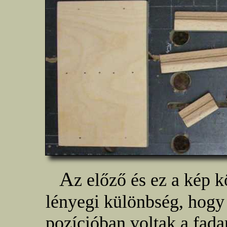
A
z előző és ez a kép 
lényegi különbség, hogy
pozícióban voltak a fadar