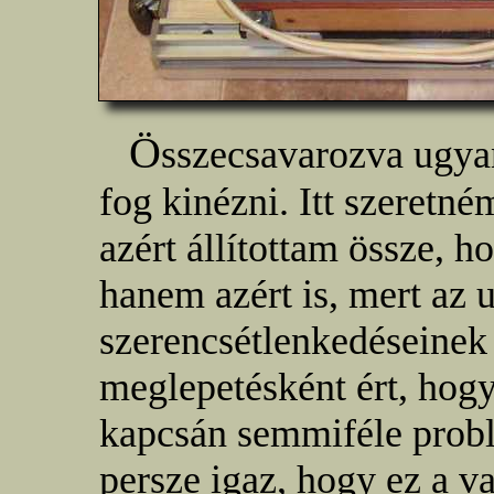
Ö
sszecsavarozva ugyan
fog kinézni. Itt szeret
azért állítottam össze, 
hanem azért is, mert az 
szerencsétlenkedéseinek
meglepetésként ért, hog
kapcsán semmiféle prob
persze igaz, hogy ez a v