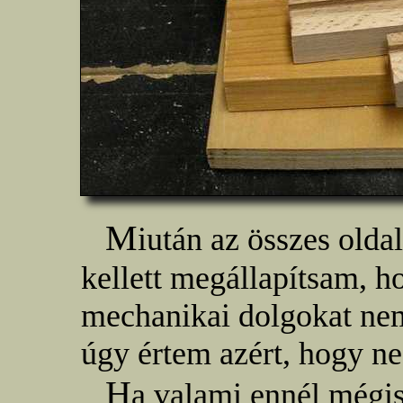
M
iután az összes olda
kellett megállapítsam, 
mechanikai dolgokat ne
úgy értem azért, hogy ne
H
a valami ennél mégi