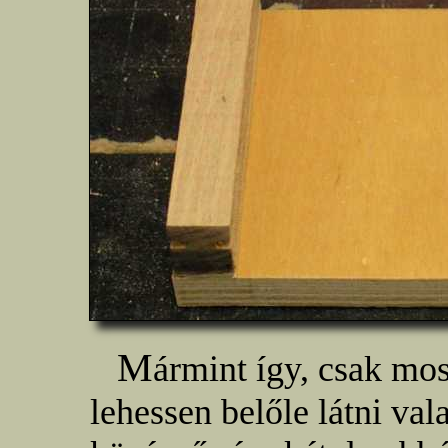
M
ármint így, csak mo
lehessen belőle látni va