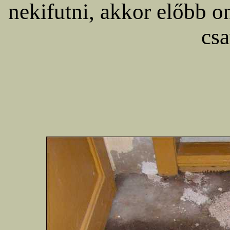
nekifutni, akkor előbb o
csa