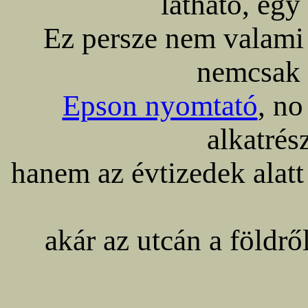
látható, egy
Ez persze nem valami 
nemcsak
Epson nyomtató
, n
alkatrés
hanem az évtizedek alat
akár az utcán a földrő