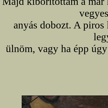
Majd kiborítottam a már 
vegyes
anyás dobozt. A piros 
leg
ülnöm, vagy ha épp úgy