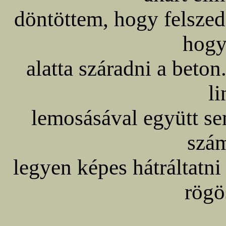
döntöttem, hogy felszed
hogy
alatta száradni a beto
l
lemosásával együtt se
szá
legyen képes hátráltatni
rögö