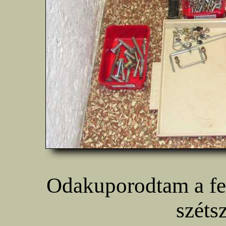
Odakuporodtam a fel
széts