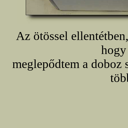
Az ötössel ellentétben
hogy
meglepődtem a doboz s
töb