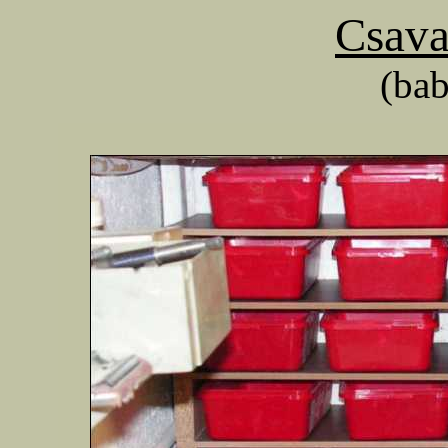
Csava
(ba