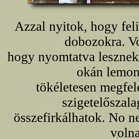
Azzal nyitok, hogy feli
dobozokra. Vo
hogy nyomtatva lesznek 
okán lemon
tökéletesen megfele
szigetelőszala
összefirkálhatok. No 
volna