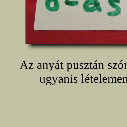
Az anyát pusztán szór
ugyanis lételem