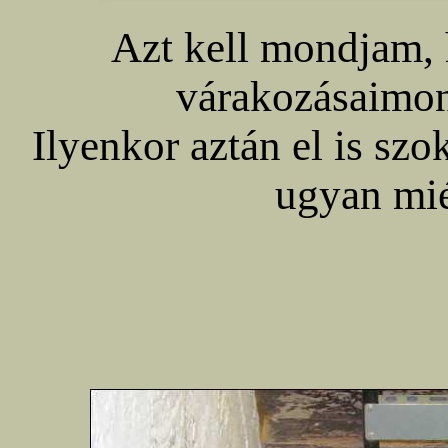
Azt kell mondjam, h
várakozásaimon
Ilyenkor aztán el is sz
ugyan mié