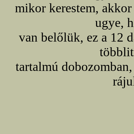
mikor kerestem, akkor 
ugye, h
van belőlük, ez a 12 
többli
tartalmú dobozomban,
ráju