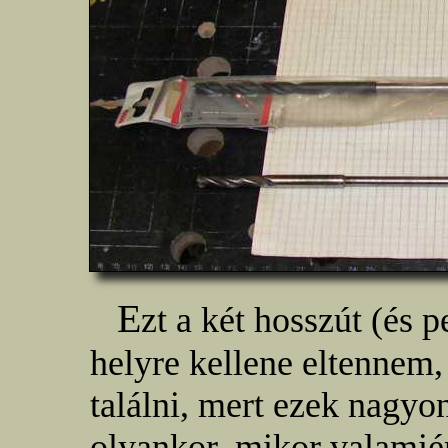
E
zt a két hosszút (és p
helyre kellene eltennem,
találni, mert ezek nagyo
olyankor, mikor valamiér