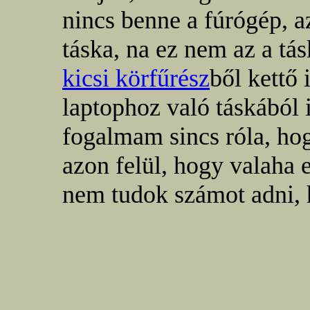
nincs benne a fúrógép, a
táska, na ez nem az a t
kicsi körfűrész
ből kettő
laptophoz való táskábó
fogalmam sincs róla, ho
azon felül, hogy valaha 
nem tudok számot adni, 