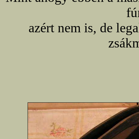
fú
azért nem is, de leg
zsák