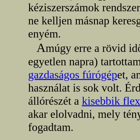
kéziszerszámok rendszer
ne kelljen másnap keres
enyém.
A
múgy erre a rövid id
egyetlen napra) tartotta
gazdaságos fúrógép
et, 
használat is sok volt. É
állórészét a
kisebbik fle
akar elolvadni, mely té
fogadtam.