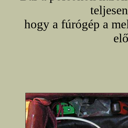
teljese
hogy a fúrógép a me
elő