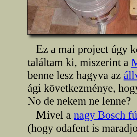
E
z a mai project úgy 
találtam ki, miszerint a
M
benne lesz hagyva az
ál
ági következménye, hogy
No de nekem ne lenne?
M
ivel a
nagy Bosch f
(hogy odafent is maradj