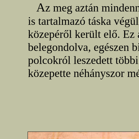
A
z meg aztán mindenne
is tartalmazó táska végü
közepéről került elő. Ez
belegondolva, egészen b
polcokról leszedett több
közepette néhányszor mé