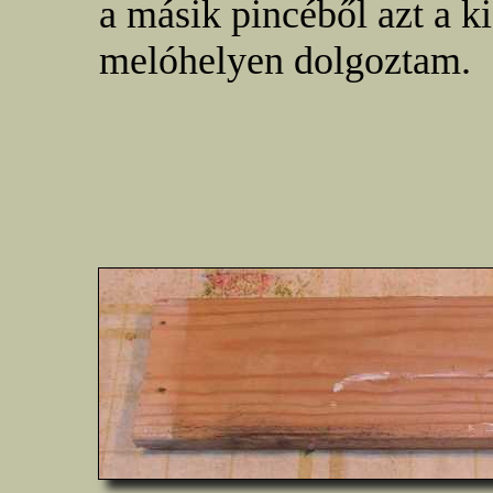
a másik pincéből azt a k
melóhelyen dolgoztam.