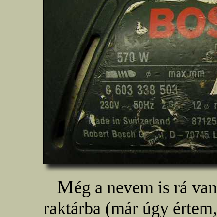
M
ég a nevem is rá va
raktárba (már úgy értem