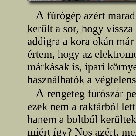
A
fúrógép azért maradh
került a sor, hogy vissza
addigra a kora okán már 
értem, hogy az elektrom
márkásak is, ipari körny
használhatók a végtelens
A
rengeteg fúrószár pe
ezek nem a raktárból let
hanem a boltból kerülte
miért így? Nos azért, m