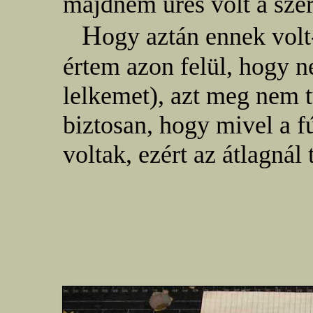
majdnem üres volt a sz
H
ogy aztán ennek volt
értem azon felül, hogy n
lelkemet), azt meg nem 
biztosan, hogy mivel a f
voltak, ezért az átlagnál