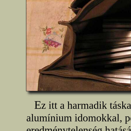
E
z itt a harmadik tás
alumínium idomokkal, p
eredménytelenség hatás