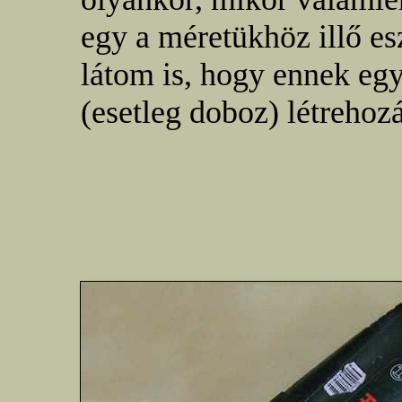
egy a méretükhöz illő e
látom is, hogy ennek egy
(esetleg doboz) létrehozá