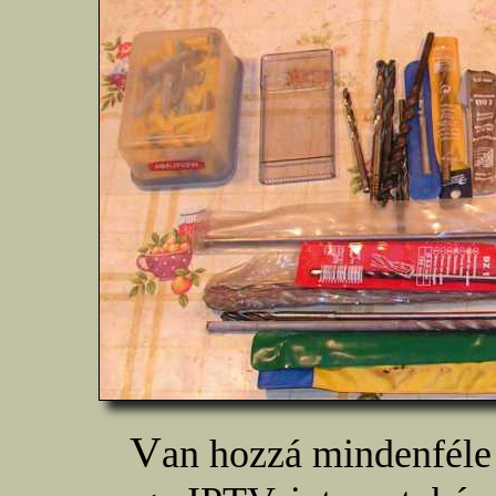
V
an hozzá mindenféle 