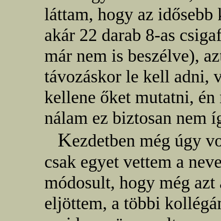
láttam, hogy az idősebb
akár 22 darab 8-as csigaf
már nem is beszélve), a
távozáskor le kell adni
kellene őket mutatni, é
nálam ez biztosan nem íg
K
ezdetben még úgy vo
csak egyet vettem a nev
módosult, hogy még azt 
eljöttem, a többi kollég