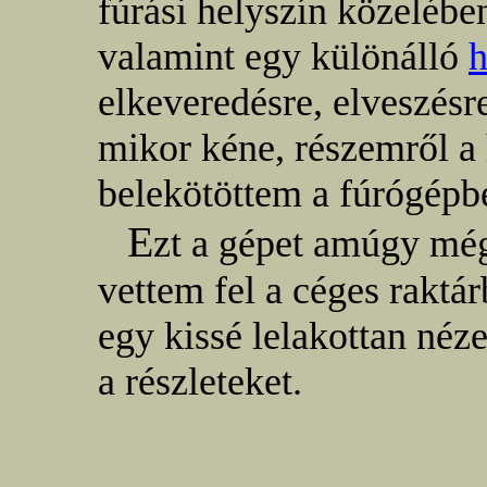
fúrási helyszín közelében
valamint egy különálló
h
elkeveredésre, elveszés
mikor kéne, részemről a 
belekötöttem a fúrógépb
E
zt a gépet amúgy mé
vettem fel a céges raktár
egy kissé lelakottan néz
a részleteket.