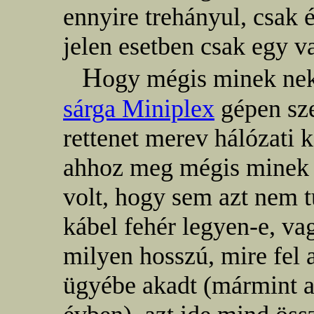
ennyire trehányul, csak é
jelen esetben csak egy va
H
ogy mégis minek ne
sárga Miniplex
gépen sze
rettenet merev hálózati 
ahhoz meg mégis minek e
volt, hogy sem azt nem t
kábel fehér legyen-e, va
milyen hosszú, mire fel
ügyébe akadt (mármint a