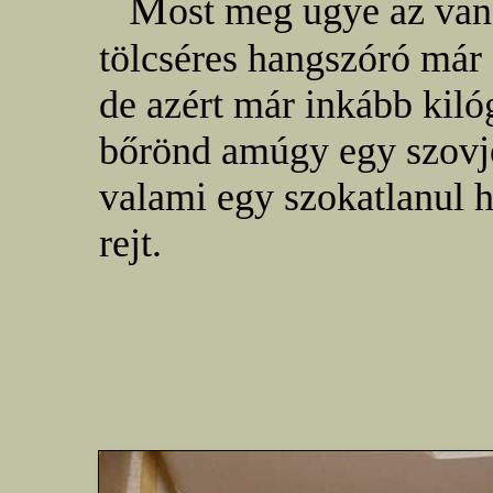
M
ost meg ugye az van,
tölcséres hangszóró már cs
de azért már inkább kilóg
bőrönd amúgy egy szovje
valami egy szokatlanul h
rejt.