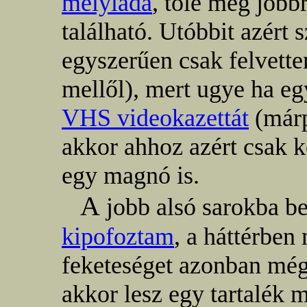
mélyláda
, tőle még jobb
található. Utóbbit azér
egyszerűen csak felvette
mellől), mert ugye ha e
VHS videokazettát
(márp
akkor ahhoz azért csak k
egy magnó is.
A
jobb alsó sarokba b
kipofoztam
, a háttérbe
feketeséget azonban mé
akkor lesz egy tartalék 