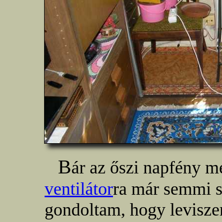
B
ár az őszi napfény m
ventilátor
ra már semmi s
gondoltam, hogy levisze