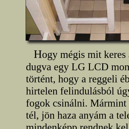
H
ogy mégis mit keres
dugva egy LG LCD monit
történt, hogy a reggeli é
hirtelen felindulásból ú
fogok csinálni. Mármint a
tél, jön haza anyám a tel
mindenképp rendnek kell