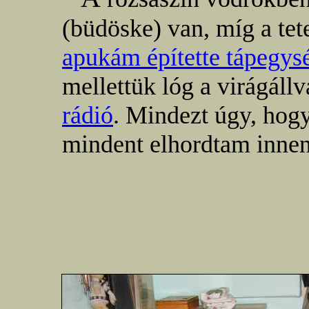
(büdöske) van, míg a tet
apukám építette tápegys
mellettük lóg a virágáll
rádió
. Mindezt úgy, hog
mindent elhordtam inne