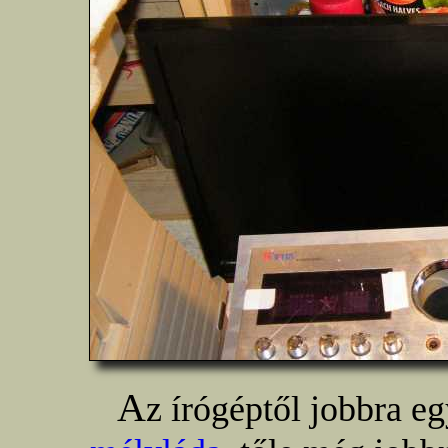
A
z írógéptől jobbra e