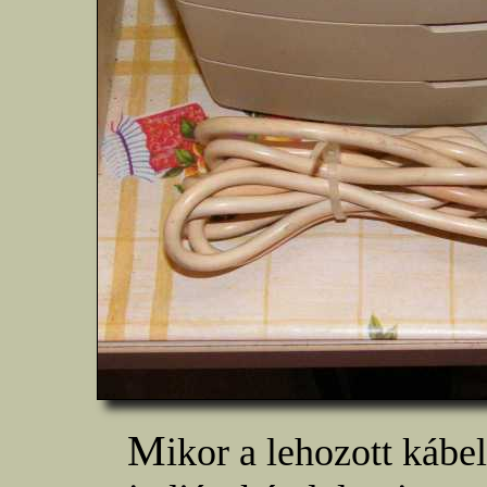
M
ikor a lehozott kábe