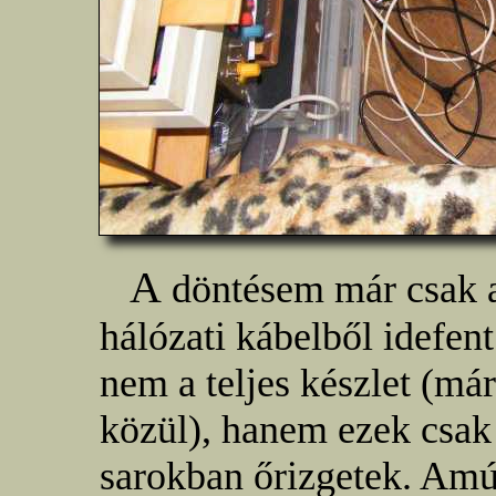
A
döntésem már csak az
hálózati kábelből idefent
nem a teljes készlet (má
közül), hanem ezek csak
sarokban őrizgetek. Am