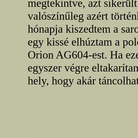
megtekintve, azt sikerül
valószínűleg azért törté
hónapja kiszedtem a sar
egy kissé elhúztam a pol
Orion AG604-est. Ha ez
egyszer végre eltakarítan
hely, hogy akár táncolha