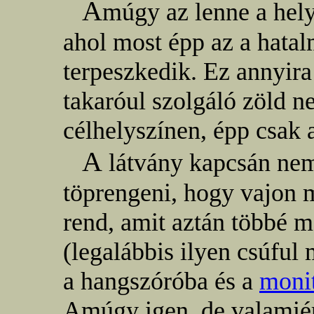
A
múgy az lenne a hely
ahol most épp az a hata
terpeszkedik. Ez annyira
takaróul szolgáló zöld ne
célhelyszínen, épp csak a
A
látvány kapcsán nem
töprengeni, hogy vajon mi
rend, amit aztán többé m
(legalábbis ilyen csúful
a hangszóróba és a
moni
Amúgy igen, de valamié