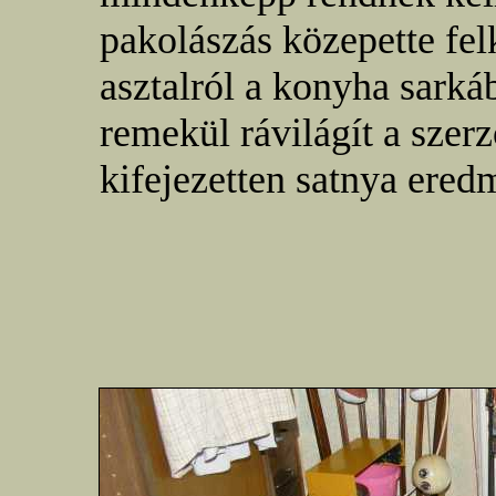
pakolászás közepette fel
asztalról a konyha sarká
remekül rávilágít a szerz
kifejezetten satnya ered