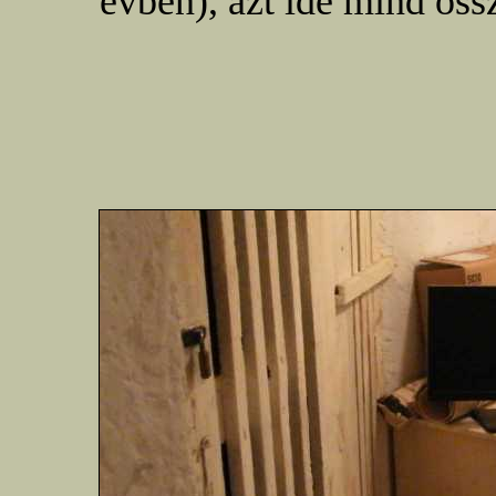
évben), azt ide mind ös