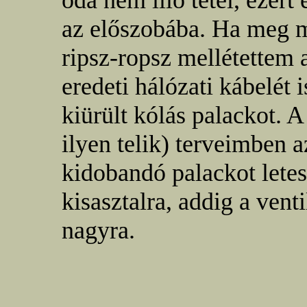
oda nem illő tétel, ezért 
az előszobába. Ha meg m
ripsz-ropsz mellétettem 
eredeti hálózati kábelét
kiürült kólás palackot. A
ilyen telik) terveimben a
kidobandó palackot letes
kisasztalra, addig a vent
nagyra.