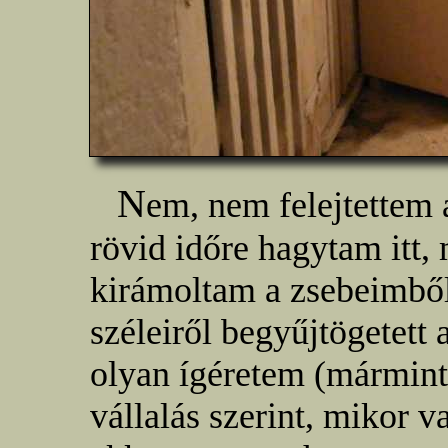
N
em, nem felejtettem a
rövid időre hagytam itt,
kirámoltam a zsebeimből
széleiről begyűjtögetett
olyan ígéretem (mármint
vállalás szerint, mikor v