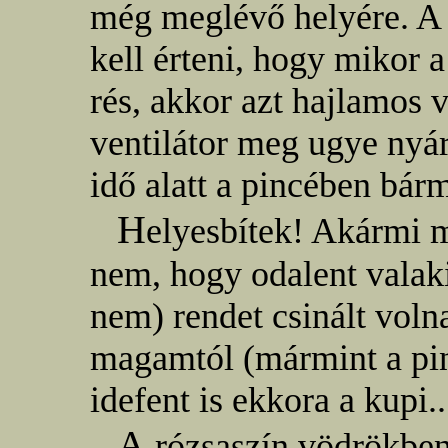
még meglévő helyére. A 
kell érteni, hogy mikor 
rés, akkor azt hajlamos 
ventilátor meg ugye nyár
idő alatt a pincében bár
H
elyesbítek! Akármi m
nem, hogy odalent valaki
nem) rendet csinált voln
magamtól (mármint a pin
idefent is ekkora a kupi..
A
rózsaszín vödrökben