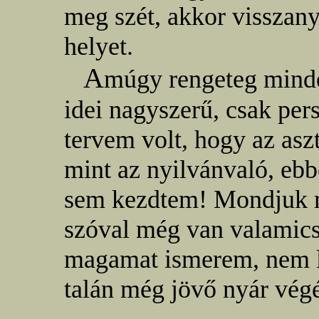
meg szét, akkor visszan
helyet.
A
múgy rengeteg minde
idei nagyszerű, csak per
tervem volt, hogy az aszt
mint az nyilvánvaló, ebb
sem kezdtem! Mondjuk m
szóval még van valamic
magamat ismerem, nem le
talán még jövő nyár vég