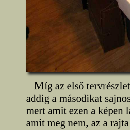
M
íg az első tervrészl
addig a másodikat sajno
mert amit ezen a képen l
amit meg nem, az a rajta 