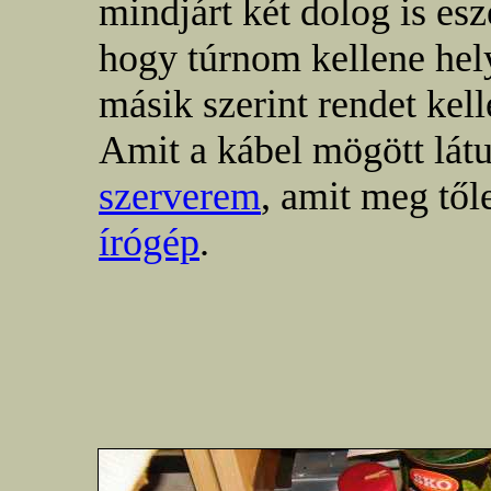
mindjárt két dolog is es
hogy túrnom kellene hely
másik szerint rendet kel
Amit a kábel mögött lát
szerverem
, amit meg től
írógép
.