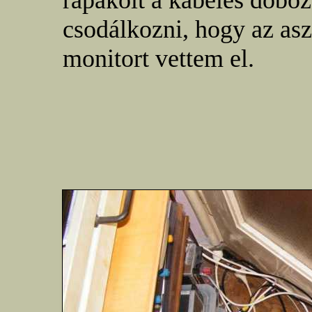
rápakolt a kábeles doboz
csodálkozni, hogy az asz
monitort vettem el.