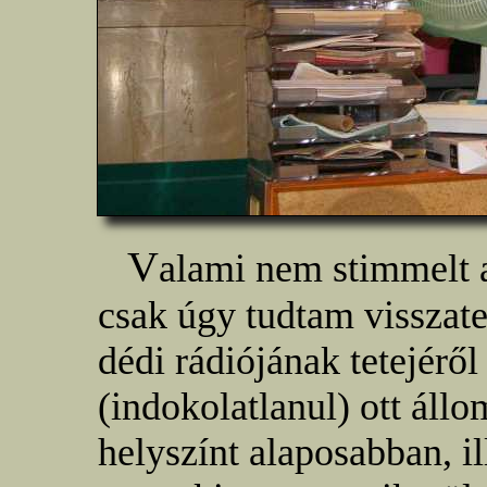
V
alami nem stimmelt a 
csak úgy tudtam visszat
dédi rádiójának tetejéről 
(indokolatlanul) ott állom
helyszínt alaposabban, il