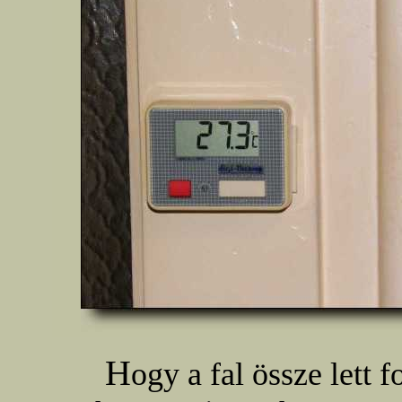
H
ogy a fal össze lett 