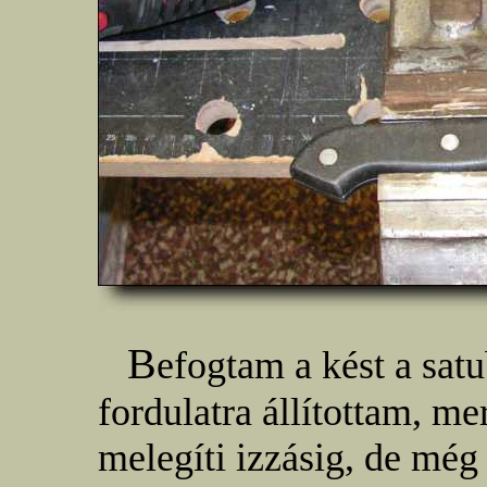
B
efogtam a kést a satu
fordulatra állítottam, me
melegíti izzásig, de még