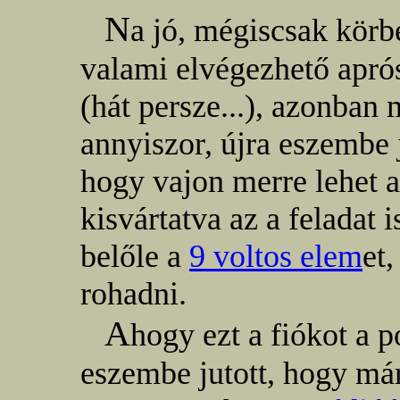
N
a jó, mégiscsak körb
valami elvégezhető apró
(hát persze...), azonban
annyiszor, újra eszembe j
hogy vajon merre lehet a
kisvártatva az a feladat
belőle a
9 voltos elem
et,
rohadni.
A
hogy ezt a fiókot a 
eszembe jutott, hogy már 