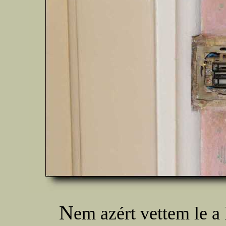
N
em azért vettem le a