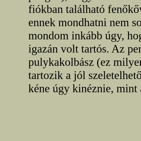
fiókban található fenőkő
ennek mondhatni nem so
mondom inkább úgy, hog
igazán volt tartós. Az pe
pulykakolbász (ez milye
tartozik a jól szeletelhe
kéne úgy kinéznie, mint a