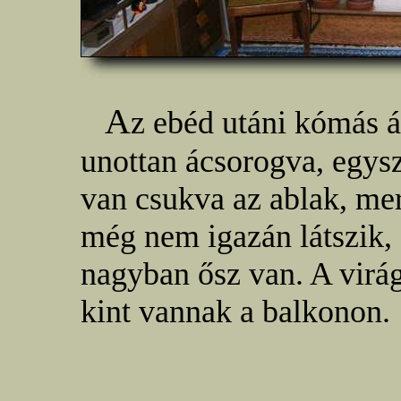
A
z ebéd utáni kómás á
unottan ácsorogva, egysz
van csukva az ablak, mer
még nem igazán látszik,
nagyban ősz van. A vir
kint vannak a balkonon.