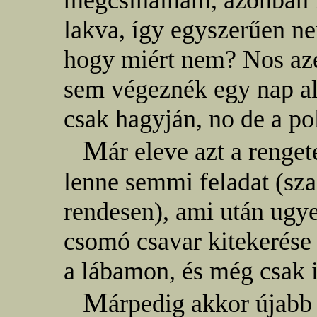
megcsinálnám, azonban í
lakva, így egyszerűen ne
hogy miért nem? Nos azé
sem végeznék egy nap al
csak hagyján, no de a pol
M
ár eleve azt a renge
lenne semmi feladat (szal
rendesen), ami után ugy
csomó csavar kitekerése
a lábamon, és még csak i
M
árpedig akkor újabb 