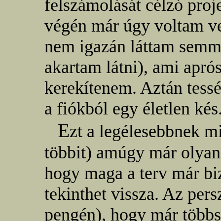
felszámolását célzó proj
végén már úgy voltam ve
nem igazán láttam semm
akartam látni), ami apró
kerekítenem. Aztán tessé
a fiókból egy életlen kés
E
zt a legélesebbnek mi
többit) amúgy már olyan
hogy maga a terv már bi
tekinthet vissza. Az pers
pengén), hogy már többs