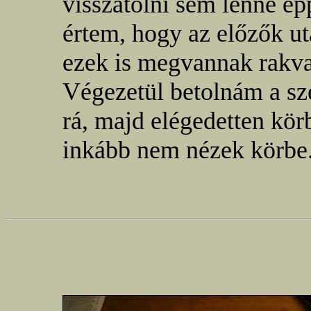
visszatolni sem lenne ép
értem, hogy az előzők utá
ezek is megvannak rakva
Végezetül betolnám a sz
rá, majd elégedetten kö
inkább nem nézek körbe.