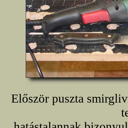
Először puszta smirgliv
t
hatástalannak bizonyult