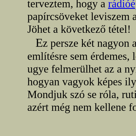
terveztem, hogy a
rádióé
papírcsöveket leviszem a
Jöhet a következő tétel!
E
z persze két nagyon 
említésre sem érdemes, l
ugye felmerülhet az a n
hogyan vagyok képes ily
Mondjuk szó se róla, rut
azért még nem kellene f