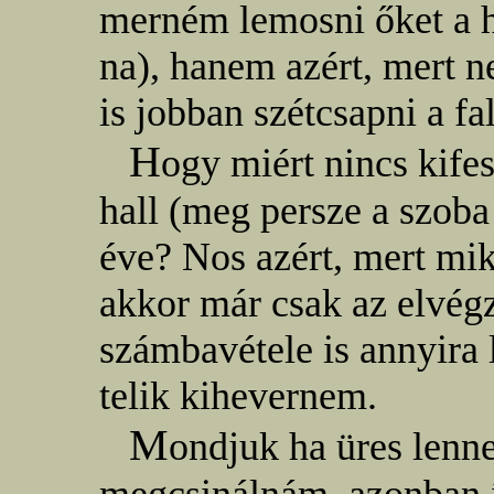
merném lemosni őket a h
na), hanem azért, mert 
is jobban szétcsapni a fal
H
ogy miért nincs kife
hall (meg persze a szoba
éve? Nos azért, mert mik
akkor már csak az elvég
számbavétele is annyira 
telik kihevernem.
M
ondjuk ha üres lenne