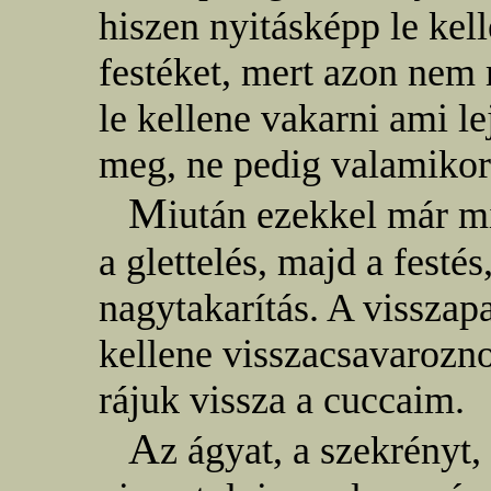
hiszen nyitásképp le kel
festéket, mert azon nem 
le kellene vakarni ami l
meg, ne pedig valamikor 
M
iután ezekkel már 
a glettelés, majd a festé
nagytakarítás. A visszap
kellene visszacsavarozn
rájuk vissza a cuccaim.
A
z ágyat, a szekrényt, 