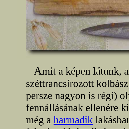
A
mit a képen látunk,
széttrancsírozott kolbá
persze nagyon is régi) ol
fennállásának ellenére 
még a
harmadik
lakásban