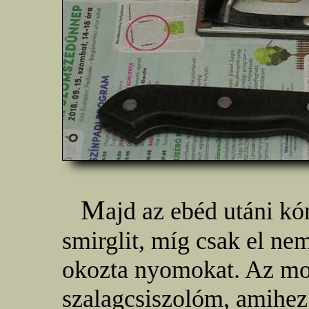
M
ajd az ebéd utáni kó
smirglit, míg csak el ne
okozta nyomokat. Az mo
szalagcsiszolóm, amihe