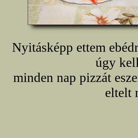
Nyitásképp ettem ebédr
úgy kell
minden nap pizzát esz
eltelt