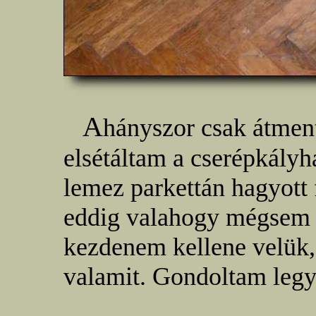
A
hányszor csak átmen
elsétáltam a cserépkályh
lemez parkettán hagyott f
eddig valahogy mégsem 
kezdenem kellene velük, 
valamit. Gondoltam legye