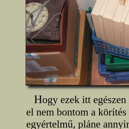
H
ogy ezek itt egészen
el nem bontom a körítés
egyértelmű, pláne annyira