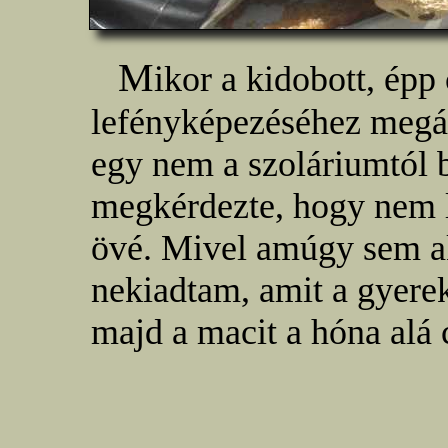
M
ikor a kidobott, épp
lefényképezéséhez megál
egy nem a szoláriumtól 
megkérdezte, hogy nem 
övé. Mivel amúgy sem ak
nekiadtam, amit a gyere
majd a macit a hóna alá 