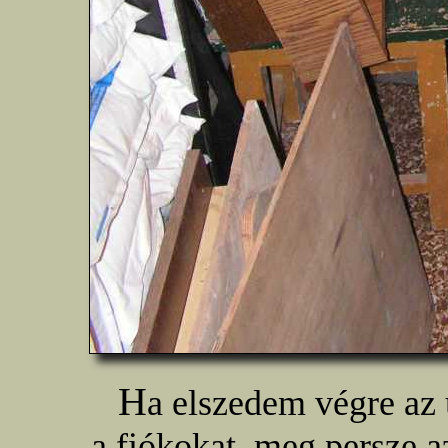
H
a elszedem végre az ú
a fiókokat, meg persze a