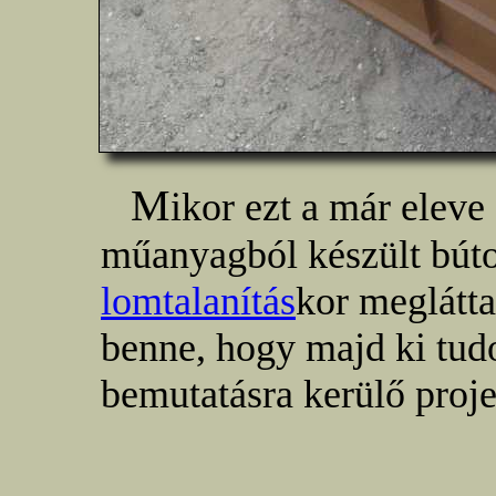
M
ikor ezt a már elev
műanyagból készült bút
lomtalanítás
kor meglátt
benne, hogy majd ki tud
bemutatásra kerülő proje