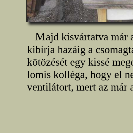
M
ajd kisvártatva má
kibírja hazáig a csomag
kötözését egy kissé mege
lomis kolléga, hogy el n
ventilátort, mert az már 