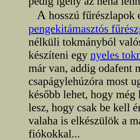
pedig igény az néha lenn
A
hosszú fűrészlapok 
pengekitámasztós fűrés
nélküli tokmányból való
készíteni egy
nyeles to
már van, addig odafent 
csapágylehúzóra most u
később lehet, hogy még l
lesz, hogy csak be kell 
valaha is elkészülök a m
fiókokkal...