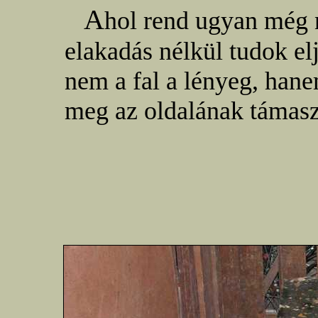
A
hol rend ugyan még n
elakadás nélkül tudok elj
nem a fal a lényeg, han
meg az oldalának támasz