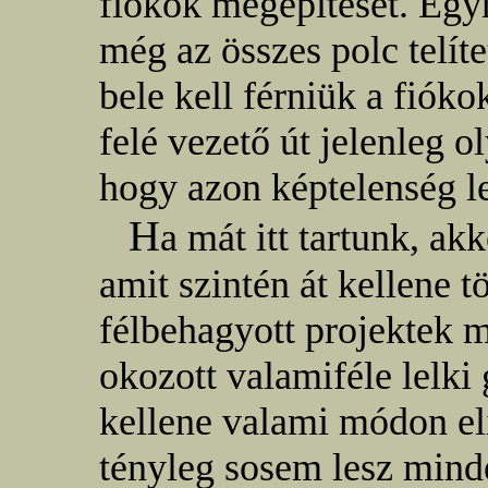
fiókok megépítését. Egyr
még az összes polc telít
bele kell férniük a fiók
felé vezető út jelenleg o
hogy azon képtelenség le
H
a mát itt tartunk, a
amit szintén át kellene 
félbehagyott projektek 
okozott valamiféle lelki 
kellene valami módon el
tényleg sosem lesz minde