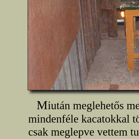
M
iután meglehetős me
mindenféle kacatokkal tö
csak meglepve vettem t