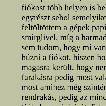
fiókost több helyen is be
egyrészt sehol semelyike
feltöltöttem a gépek papí
smirglivel, míg a harmad
sem tudom, hogy mi van.
húzni a fiókot, hiszen h
magasra került, hogy nem
farakásra pedig most va
most amihez még szinté
rendrakás, pedig az min