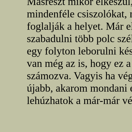
Másrészt mikor elkészül
mindenféle csiszolókat,
foglalják a helyet. Már e
szabadulni több polc szé
egy folyton leborulni ké
van még az is, hogy ez a 
számozva. Vagyis ha vég
újabb, akarom mondani ép
lehúzhatok a már-már vé