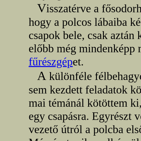
V
isszatérve a fősodor
hogy a polcos lábaiba ké
csapok bele, csak aztán 
előbb még mindenképp 
fűrészgép
et.
A
különféle félbehagy
sem kezdett feladatok kö
mai témánál kötöttem ki,
egy csapásra. Egyrészt v
vezető útról a polcba el