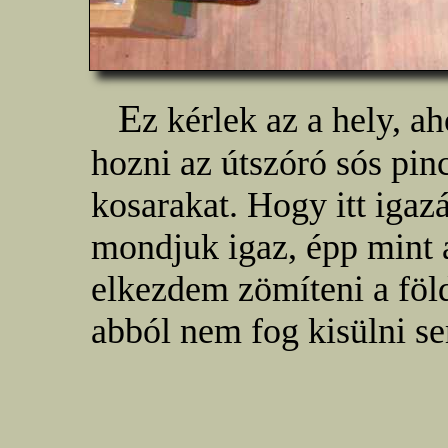
E
z kérlek az a hely, 
hozni az útszóró sós pin
kosarakat. Hogy itt igaz
mondjuk igaz, épp mint a
elkezdem zömíteni a föld
abból nem fog kisülni s