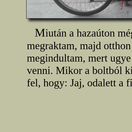
M
iután a hazaúton még
megraktam, majd otthon 
megindultam, mert ugye 
venni. Mikor a boltból k
fel, hogy: Jaj, odalett a 