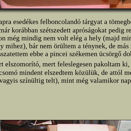
napra esedékes felboncolandó tárgyat a tömeg
 már korábban szétszedett apróságokat pedig r
on még mindig nem volt elég a hely (majd min
 mihez), bár nem örültem a ténynek, de más
sszatettem ebbe a pincei székemen ücsörgő do
rt elszomorító, mert feleslegesen pakoltam ki,
 csomó mindent elszedtem közülük, de attól m
agyis színültig telt), mint még valamikor nap