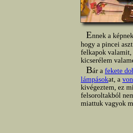
E
nnek a képnek 
hogy a pincei asz
felkapok valamit,
kicserélem valam
B
ár a
fekete do
lámpások
at, a
von
kivégeztem, ez mi
felsoroltakból ne
miattuk vagyok mo