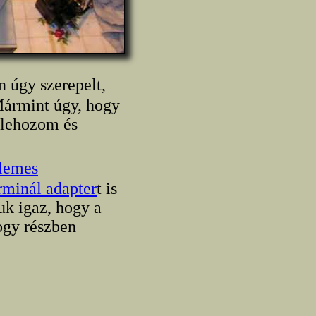
n úgy szerepelt,
 Mármint úgy, hogy
n lehozom és
lemes
rminál adapter
t is
uk igaz, hogy a
ogy részben