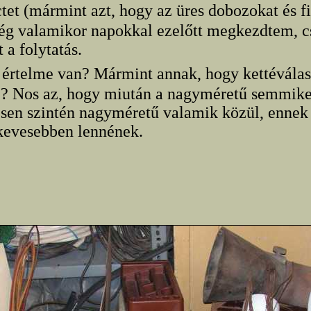
ctet (mármint azt, hogy az üres dobozokat és 
még valamikor napokkal ezelőtt megkezdtem, c
 a folytatás.
 értelme van? Mármint annak, hogy kettévála
re? Nos az, hogy miután a nagyméretű semmike
sen szintén nagyméretű valamik közül, ennek 
kevesebben lennének.