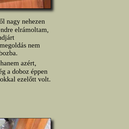
ből nagy nehezen
endre elrámoltam,
djárt
 megoldás nem
bozba.
 hanem azért,
ég a doboz éppen
okkal ezelőtt volt.