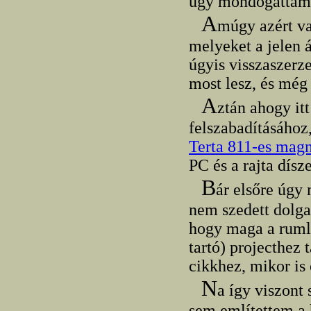
úgy mondogattam 
A
múgy azért va
melyeket a jelen 
úgyis visszaszerze
most lesz, és még 
A
ztán ahogy it
felszabadításához
Terta 811-es mag
PC és a rajta dísz
B
ár elsőre úgy 
nem szedett dolga
hogy maga a ruml
tartó) projecthez 
cikkhez, mikor is
N
a így viszont
sem említettem a