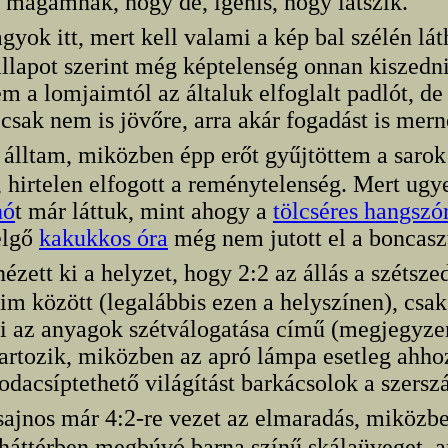
magamnak, hogy de, igenis, hogy látszik.
gyok itt, mert kell valami a kép bal szélén lá
állapot szerint még képtelenség onnan kiszedn
m a lomjaimtól az általuk elfoglalt padlót, de
csak nem is jövőre, arra akár fogadást is mern
t álltam, miközben épp erőt gyűjtöttem a sarok
, hirtelen elfogott a reménytelenség. Mert ug
nó
t már láttuk, mint ahogy a
tölcséres hangszó
elgő
kakukkos óra
még nem jutott el a boncasz
nézett ki a helyzet, hogy 2:2 az állás a szétsze
im között (legalábbis ezen a helyszínen), csak
i az anyagok szétválogatása című (megjegyz
tartozik, miközben az apró lámpa esetleg ahhoz
 odacsíptethető világítást barkácsolok a szer
 sajnos már 4:2-re vezet az elmaradás, miköz
 háttérben megbúvó barna színű skálaüveget, 