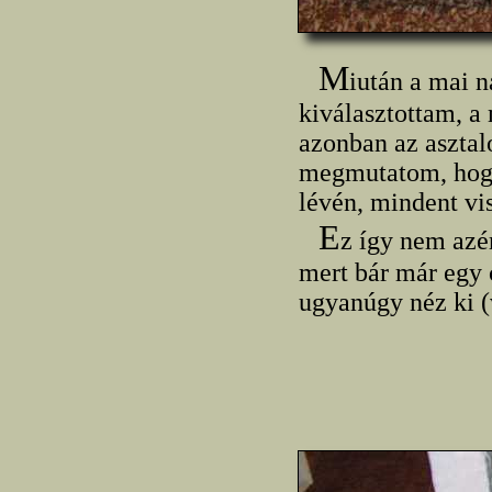
M
iután a mai 
kiválasztottam, a
azonban az asztal
megmutatom, hogy
lévén, mindent vi
E
z így nem azé
mert bár már egy
ugyanúgy néz ki (v