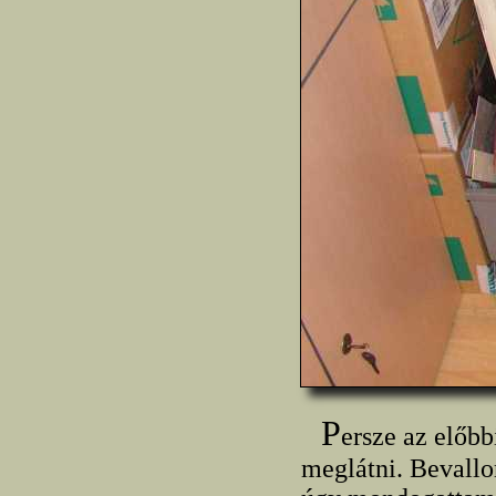
P
ersze az előbb
meglátni. Bevallo