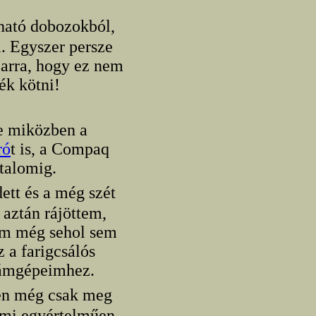
tható dobozokból,
i. Egyszer persze
 arra, hogy ez nem
ék kötni!
ye miközben a
ró
t is, a Compaq
talomig.
dett és a még szét
 aztán rájöttem,
em még sehol sem
 a farigcsálós
számgépeimhez.
ben még csak meg
ami egyértelműen