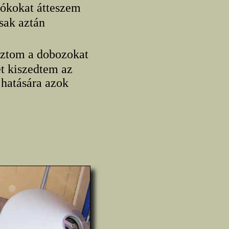
fiókokat átteszem
sak aztán
sztom a dobozokat
t kiszedtem az
hatására azok