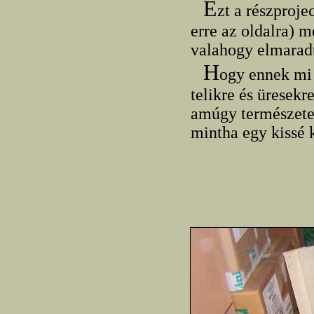
E
zt a részproje
erre az oldalra) 
valahogy elmaradt
H
ogy ennek mi
telikre és üresek
amúgy természete
mintha egy kissé 