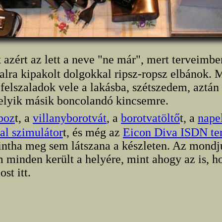
azért az lett a neve "ne már", mert terveimbe
talra kipakolt dolgokkal ripsz-ropsz elbánok.
 felszaladok vele a lakásba, szétszedem, aztá
elyik másik boncolandó kincsemre.
boz
t, a
villanyborotvát
, a
borotvatöltő
t, a
nape
al szimulátor
t, és még az
Eicon Diva ISDN te
ntha meg sem látszana a készleten. Az mondj
m minden került a helyére, mint ahogy az is, h
st itt.