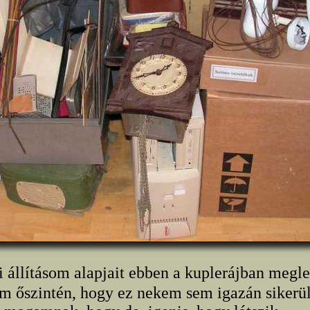
i állításom alapjait ebben a kuplerájban megl
m őszintén, hogy ez nekem sem igazán sikerül