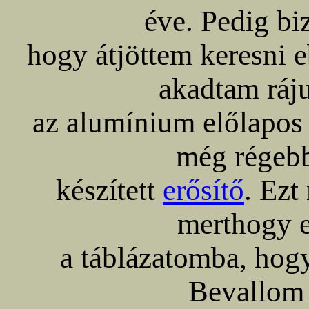
éve. Pedig bi
hogy átjöttem keresni 
akadtam ráju
az alumínium előlapos 
még régebb
készített
erősítő
. Ezt
merthogy e
a táblázatomba, hog
Bevallom 