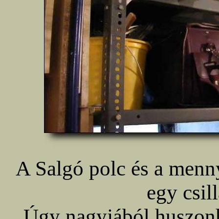
A Salgó polc és a menn
egy csil
Úgy nagyjából huszon