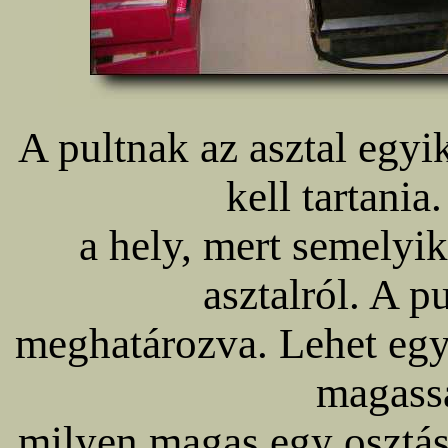
A pultnak az asztal egyik
kell tartania
a hely, mert semelyik
asztalról. A p
meghatározva. Lehet egy,
magass
milyen magas egy osztás