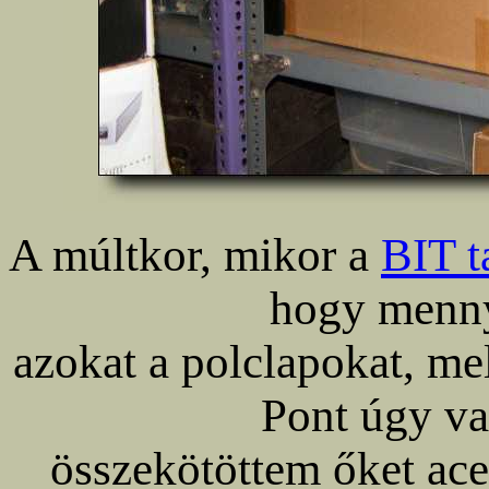
A múltkor, mikor a
BIT t
hogy menny
azokat a polclapokat, me
Pont úgy v
összekötöttem őket acet