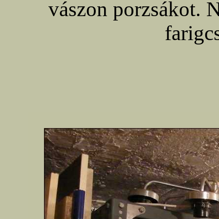
vászon porzsákot. 
farigc