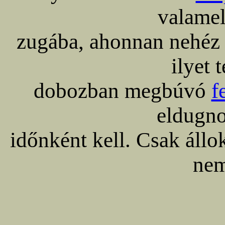
valamel
zugába, ahonnan nehéz 
ilyet 
dobozban megbúvó
f
eldugno
időnként kell. Csak áll
nem