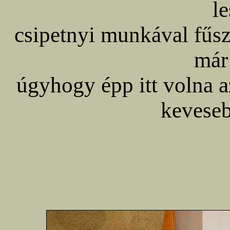
le
csipetnyi munkával fűs
már
úgyhogy épp itt volna az
kevese