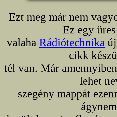
Ezt meg már nem vagyok
Ez egy üre
valaha
Rádiótechnika
új
cikk kész
tél van. Már amennyiben a
lehet ne
szegény mappát ezenn
ágynemű