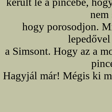
került le a pincébe, hogy
nem 
hogy porosodjon. Mi
lepedővel 
a Simsont. Hogy az a mo
pinc
Hagyjál már! Mégis ki mo