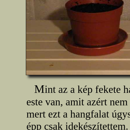
M
int az a kép fekete 
este van, amit azért ne
mert ezt a hangfalat úg
épp csak idekészítettem