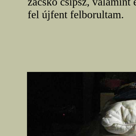
zacskó csipsz, valamint 
fel újfent felborultam.