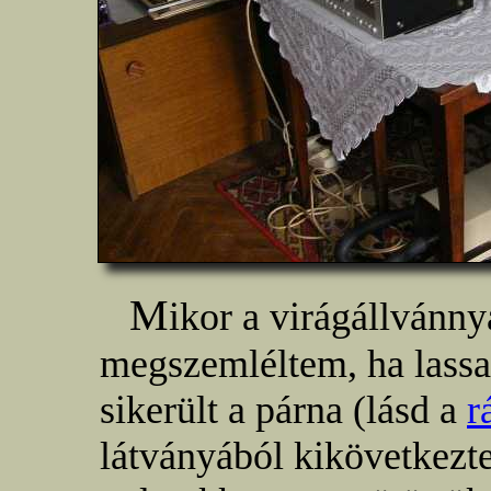
M
ikor a virágállvánny
megszemléltem, ha lassan
sikerült a párna (lásd a
r
látványából kikövetkezt