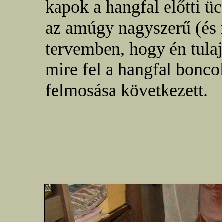
kapok a hangfal előtti ü
az amúgy nagyszerű (és 
tervemben, hogy én tulaj
mire fel a hangfal boncol
felmosása következett.