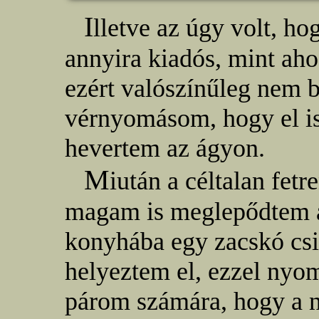
I
lletve az úgy volt, h
annyira kiadós, mint aho
ezért valószínűleg nem 
vérnyomásom, hogy el is
hevertem az ágyon.
M
iután a céltalan fe
magam is meglepődtem a
konyhába egy zacskó csi
helyeztem el, ezzel nyo
párom számára, hogy a n