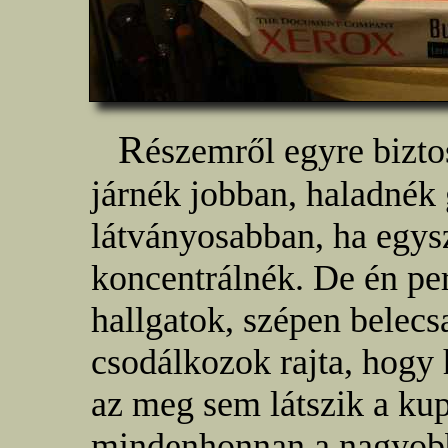
R
észemről egyre bizt
járnék jobban, haladnék
látványosabban, ha egys
koncentrálnék. De én p
hallgatok, szépen belec
csodálkozok rajta, hogy
az meg sem látszik a ku
mindenhonnan a nagyobb