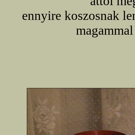
attól mé
ennyire koszosnak len
magammal 