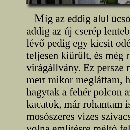
M
íg az eddig alul ücs
addig az új cserép lente
lévő pedig egy kicsit odé
teljesen kiürült, és még 
virágállvány. Ez persze 
mert mikor megláttam, 
hagytak a fehér polcon a
kacatok, már rohantam i
mosószeres vizes szivacs
volna említésre méltó fe