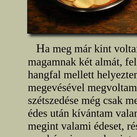
H
a meg már kint volt
magamnak két almát, fela
hangfal mellett helyezte
megevésével megvoltam, 
szétszedése még csak me
édes után kívántam vala
megint valami édeset, ré