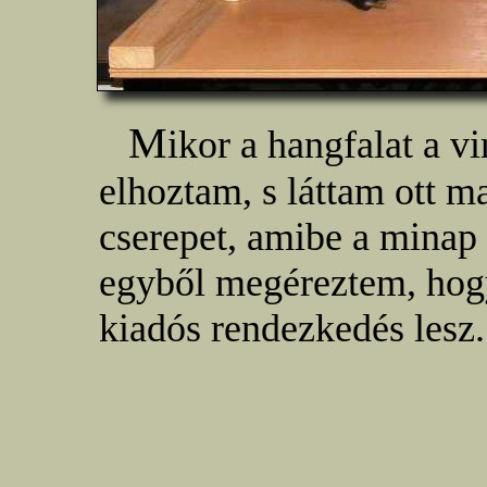
M
ikor a hangfalat a v
elhoztam, s láttam ott m
cserepet, amibe a minap 
egyből megéreztem, hog
kiadós rendezkedés lesz.