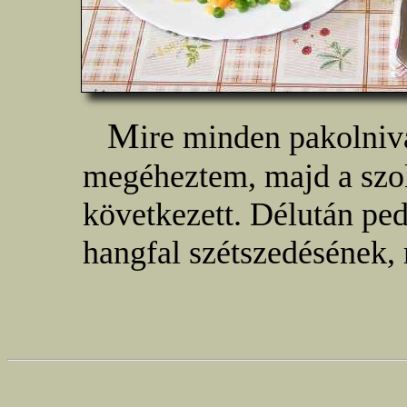
M
ire minden pakolniv
megéheztem, majd a szok
következett. Délután ped
hangfal szétszedésének, 