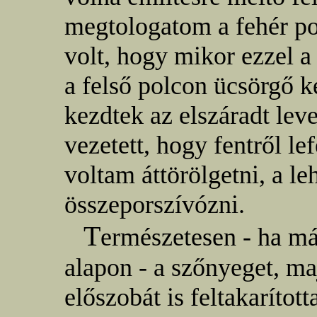
megtologatom a fehér po
volt, hogy mikor ezzel 
a felső polcon ücsörgő k
kezdtek az elszáradt lev
vezetett, hogy fentről le
voltam áttörölgetni, a le
összeporszívózni.
T
ermészetesen - ha má
alapon - a szőnyeget, maj
előszobát is feltakaríto