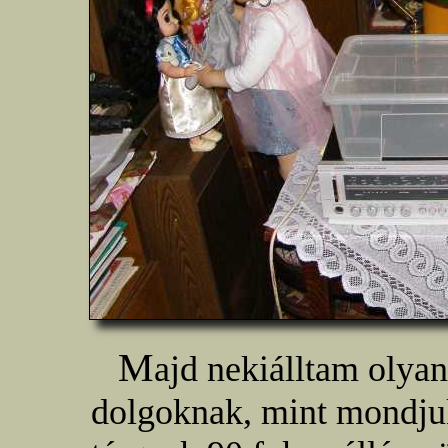
M
ajd nekiálltam olya
dolgoknak, mint mondjuk