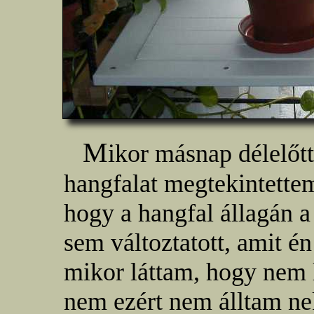
M
ikor másnap délelőt
hangfalat megtekintettem
hogy a hangfal állagán a
sem változtatott, amit én
mikor láttam, hogy nem l
nem ezért nem álltam ne