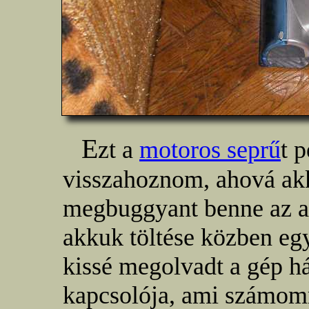
E
zt a
motoros seprű
t 
visszahoznom, ahová akk
megbuggyant benne az a
akkuk töltése közben egy
kissé megolvadt a gép há
kapcsolója, ami számomr