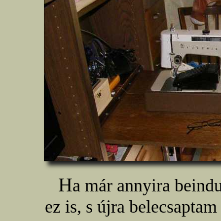
H
a már annyira beind
ez is, s újra belecsapta