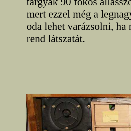
tárgyak 90 fokos állássz
mert ezzel még a legnagy
oda lehet varázsolni, ha 
rend látszatát.