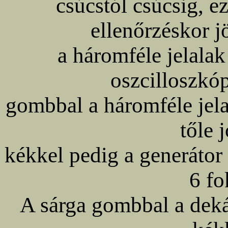
csúcstól csúcsig, e
ellenőrzéskor j
a háromféle jelala
oszcilloszkóp
gombbal a háromféle jelal
tőle 
kékkel pedig a generátor b
6 fo
A sárga gombbal a deká