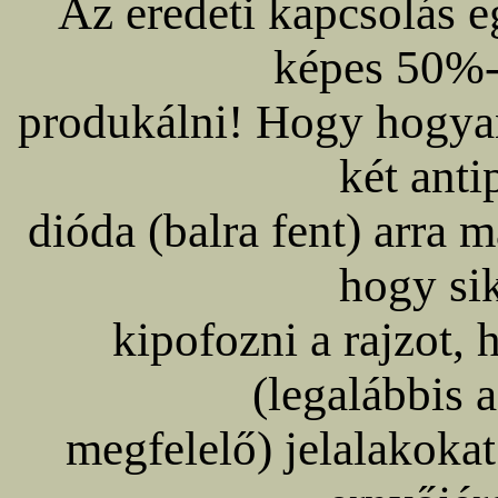
Az eredeti kapcsolás 
képes 50%-o
produkálni! Hogy hogyan 
két anti
dióda (balra fent) arra
hogy sik
kipofozni a rajzot,
(legalábbis 
megfelelő) jelalakokat