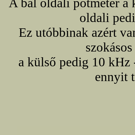
A bal oldali potméter a k
oldali ped
Ez utóbbinak azért van
szokásos
a külső pedig 10 kHz 
ennyit 