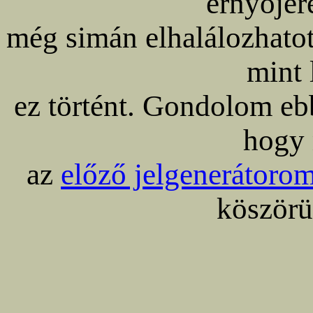
ernyőjére
még simán elhalálozhatot
mint 
ez történt. Gondolom ebb
hogy 
az
előző jelgenerátoro
köszörül