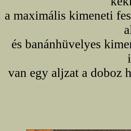
kék
a maximális kimeneti fes
a
és banánhüvelyes kiment
van egy aljzat a doboz 