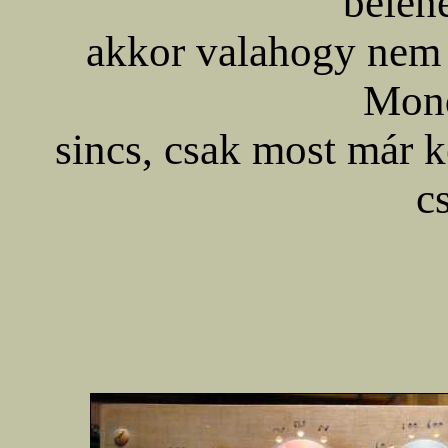
belen
akkor valahogy nem 
Mond
sincs, csak most már k
c