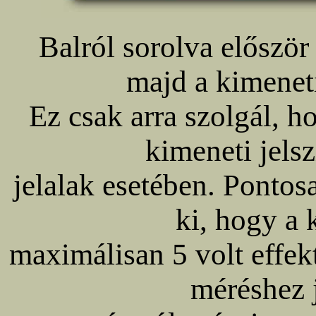
Balról sorolva először
majd a kimeneti
Ez csak arra szolgál, h
kimeneti jels
jelalak esetében. Pontos
ki, hogy a 
maximálisan 5 volt effek
méréshez j