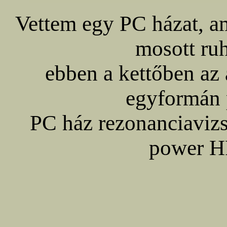
Vettem egy PC házat, am
mosott ru
ebben a kettőben az
egyformán
PC ház rezonanciaviz
power HF