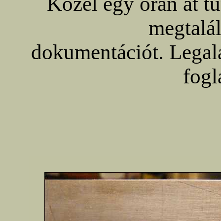
Közel egy órán át tú
megtalál
dokumentációt. Legalá
fogl