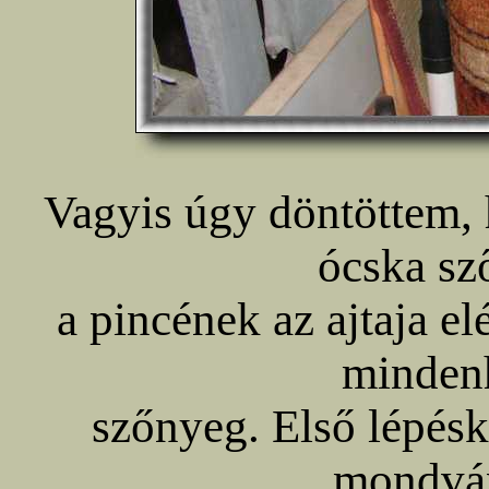
Vagyis úgy döntöttem, 
ócska sz
a pincének az ajtaja e
mindenh
szőnyeg. Első lépésk
mondván