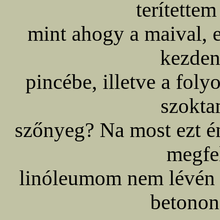
terítettem
mint ahogy a maival, 
kezden
pincébe, illetve a foly
szokta
szőnyeg? Na most ezt é
megfe
linóleumom nem lévén i
betonon