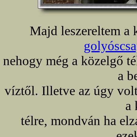
Majd leszereltem a k
golyóscs
nehogy még a közelgő tél 
a b
víztől. Illetve az úgy vo
a 
télre, mondván ha elzá
eze