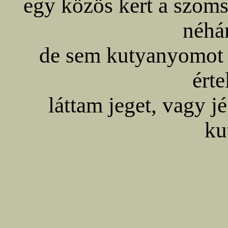
egy közös kert a szomsz
néhá
de sem kutyanyomot 
ért
láttam jeget, vagy j
ku