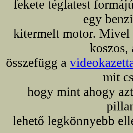
fekete téglatest formáj
egy benzi
kitermelt motor. Mivel
koszos, 
összefügg a
videokazett
mit c
hogy mint ahogy azt
pilla
lehető legkönnyebb elle