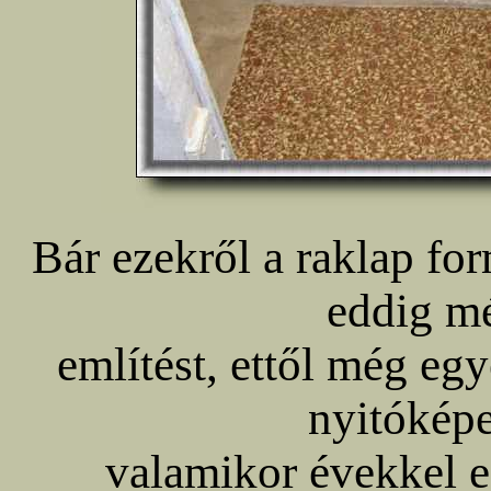
Bár ezekről a raklap f
eddig m
említést, ettől még eg
nyitókép
valamikor évekkel e