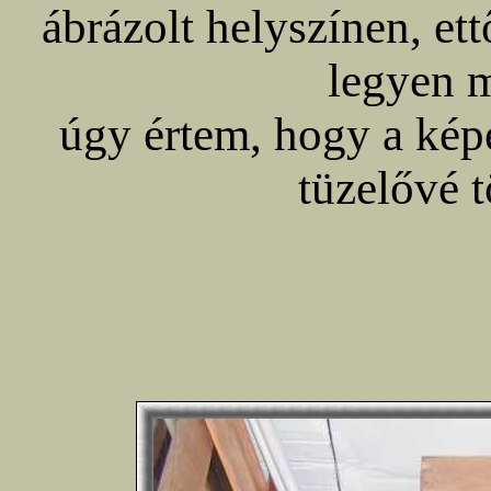
ábrázolt helyszínen, e
legyen m
úgy értem, hogy a kép
tüzelővé t