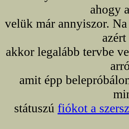
ahogy a
velük már annyiszor. Na
azért
akkor legalább tervbe ve
arr
amit épp belepróbálom
mi
státuszú
fiókot a szer