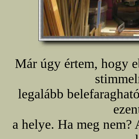
Már úgy értem, hogy e
stimmel
legalább belefaraghat
ezent
a helye. Ha meg nem? A