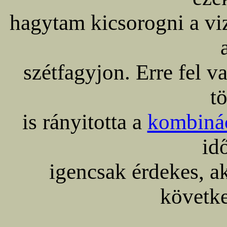
hagytam kicsorogni a viz
szétfagyjon. Erre fel v
t
is rányitotta a
kombiná
id
igencsak érdekes, 
követke