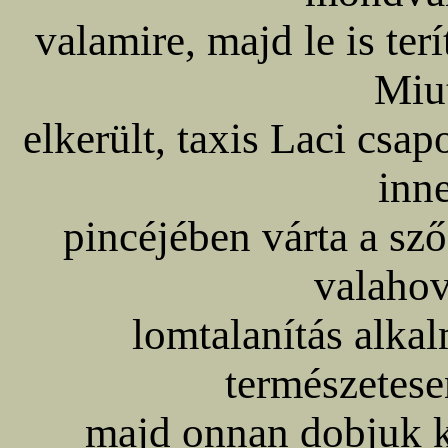
valamire, majd le is ter
Miu
elkerült, taxis Laci csap
inne
pincéjében várta a sző
valahov
lomtalanítás alkal
természetese
majd onnan dobjuk k