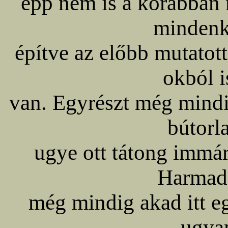
épp nem is a korábban m
mindenk
építve az előbb mutatott
okból 
van. Egyrészt még mindi
bútorl
ugye ott tátong immá
Harmad
még mindig akad itt e
ugya