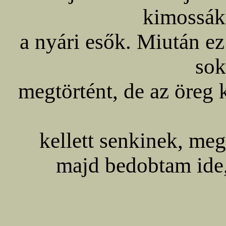
kimossák 
a nyári esők. Miután ez
sok
megtörtént, de az öreg
kellett senkinek, me
majd bedobtam ide, 