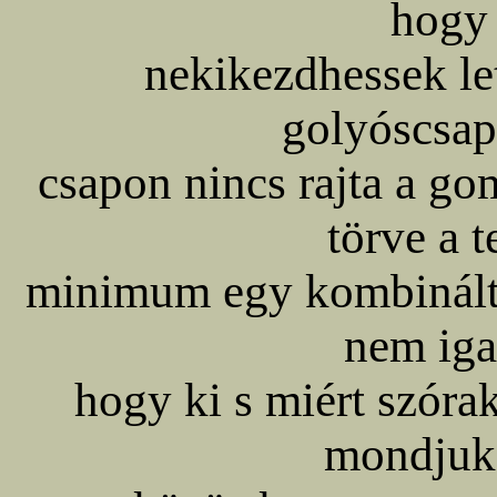
hogy 
nekikezdhessek let
golyóscsapo
csapon nincs rajta a gom
törve a t
minimum egy kombinált f
nem iga
hogy ki s miért szórak
mondjuk 