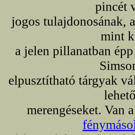
pincét 
jogos tulajdonosának, 
mint k
a jelen pillanatban ép
Simson
elpusztítható tárgyak vá
lehet
merengéseket. Van a
fénymáso