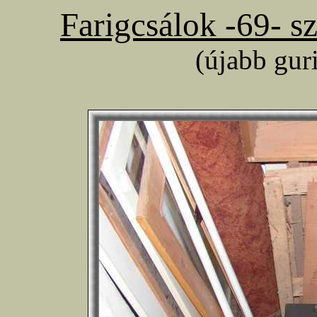
Farigcsálok -69- s
(újabb gur