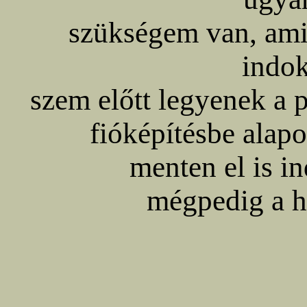
szükségem van, ami
indok
szem előtt legyenek a 
fióképítésbe alap
menten el is in
mégpedig a há