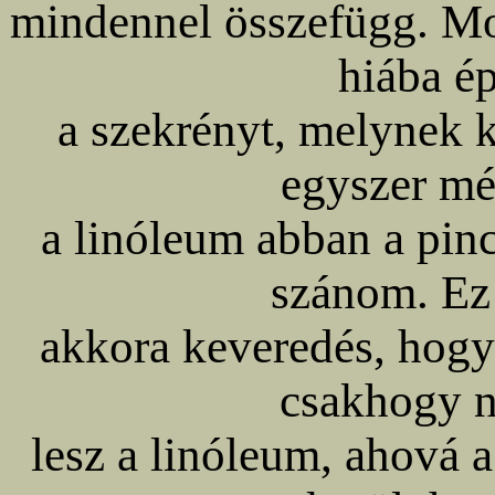
mindennel összefügg. Mos
hiába é
a szekrényt, melynek k
egyszer még
a linóleum abban a pin
szánom. Ez
akkora keveredés, hogy
csakhogy 
lesz a linóleum, ahová 