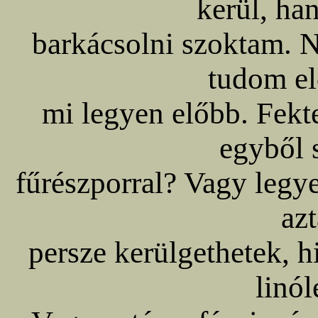
kerül, han
barkácsolni szoktam. N
tudom el
mi legyen előbb. Fekt
egyből s
fűrészporral? Vagy legy
az
persze kerülgethetek, h
linó