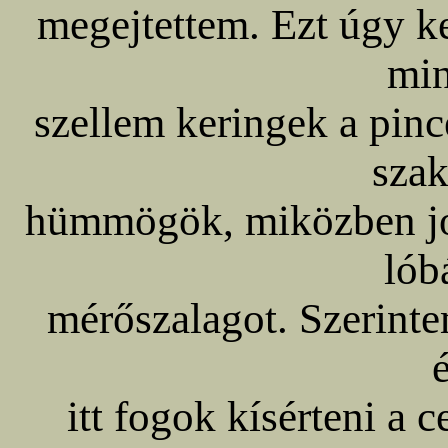
megejtettem. Ezt úgy ke
min
szellem keringek a pinc
szak
hümmögök, miközben jo
lób
mérőszalagot. Szerint
itt fogok kísérteni a 