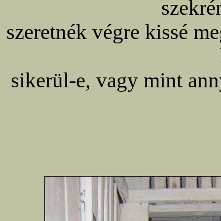
szekré
szeretnék végre kissé meg
sikerül-e, vagy mint an