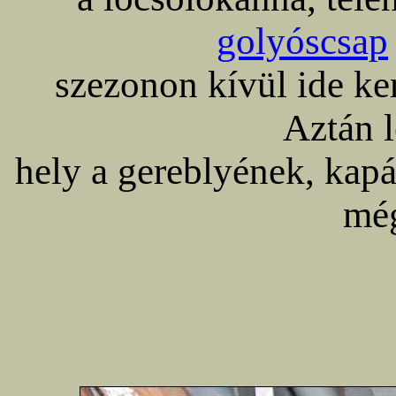
golyóscsap
szezonon kívül ide ker
Aztán l
hely a gereblyének, kapá
mé