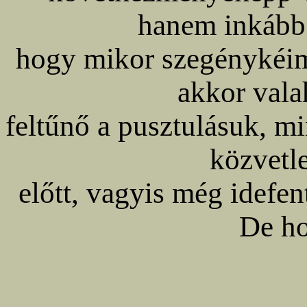
hanem inkább 
hogy mikor szegénykéim 
akkor val
feltűnő a pusztulásuk, m
közvetl
előtt, vagyis még idefen
De ho