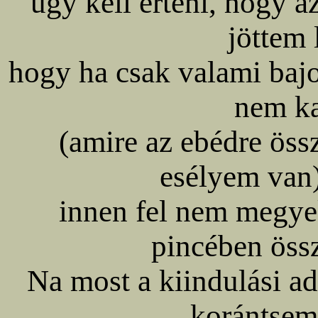
úgy kell érteni, hogy az
jöttem 
hogy ha csak valami baj
nem ka
(amire az ebédre öss
esélyem van)
innen fel nem megye
pincében össz
Na most a kiindulási ad
korántsem 