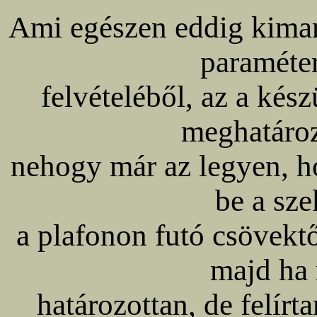
Ami egészen eddig kimara
paraméter
felvételéből, az a ké
meghatároz
nehogy már az legyen, h
be a sze
a plafonon futó csövektől
majd ha 
határozottan, de felírt