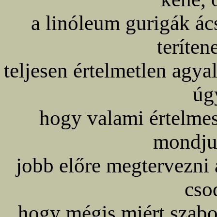
a linóleum gurigák ác
teríten
teljesen értelmetlen agya
úg
hogy valami értelme
mondju
jobb előre megtervezni 
cso
hogy mégis miért szabot