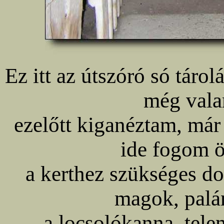
Ez itt az útszóró só tárol
még vala
ezelőtt kiganéztam, már
ide fogom ö
a kerthez szükséges do
magok, palán
a locsolókanna, telen