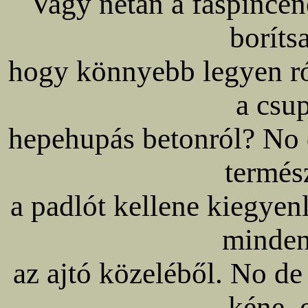
Vagy netán a fáspincén
boríts
hogy könnyebb legyen ról
a csup
hepehupás betonról? No d
termés
a padlót kellene kiegyen
minden
az ajtó közeléből. No d
kéne, 