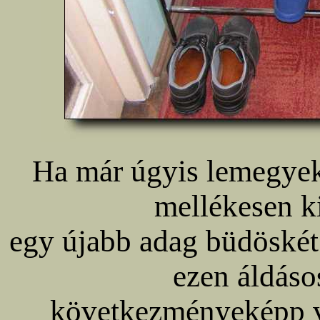
Ha már úgyis lemegyek
mellékesen ki
egy újabb adag büdöskét.
ezen áldás
következményeképp vi