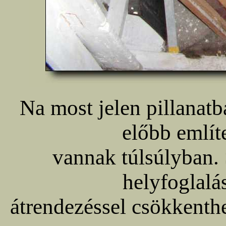
Na most jelen pillanat
előbb említe
vannak túlsúlyban.
helyfoglalá
átrendezéssel csökkenth