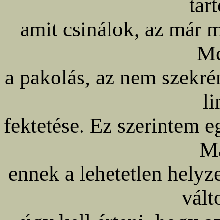
tar
amit csinálok, az már 
Me
a pakolás, az nem szekré
l
fektetése. Ez szerintem e
Má
ennek a lehetetlen hely
vált