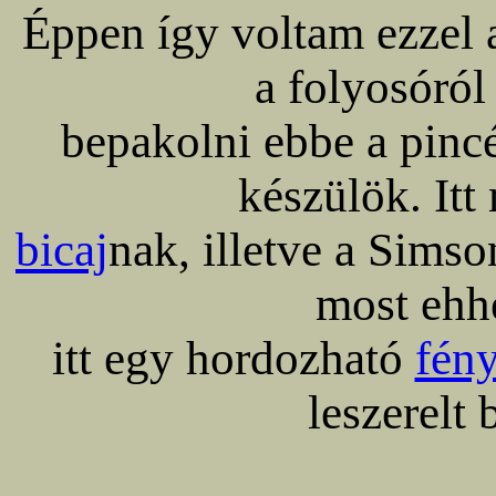
Éppen így voltam ezzel a
a folyosóról
bepakolni ebbe a pinc
készülök. Itt
bicaj
nak, illetve a Sims
most ehh
itt egy hordozható
fén
leszerelt 