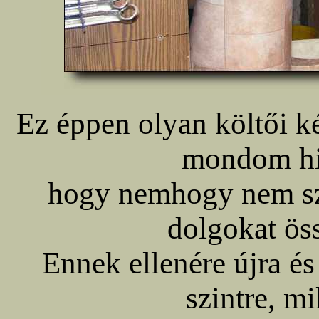
Ez éppen olyan költői ké
mondom hi
hogy nemhogy nem sza
dolgokat ö
Ennek ellenére újra és 
szintre, m