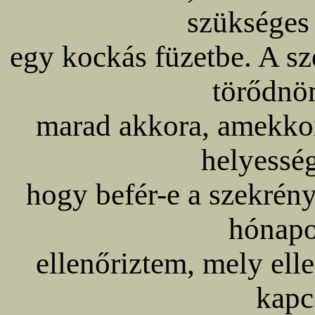
szükséges 
egy kockás füzetbe. A sz
törődnö
marad akkora, amekkora
helyesség
hogy befér-e a szekrény
hónapo
ellenőriztem, mely ell
kapc