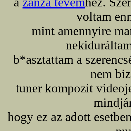
a
zanza tévém
hez. Sze
voltam enn
mint amennyire man
nekidurálta
b*asztattam a szerencs
nem biz
tuner kompozit videoj
mindjár
hogy ez az adott esetbe