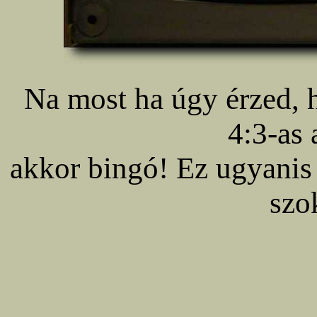
Na most ha úgy érzed,
4:3-as 
akkor bingó! Ez ugyanis 
szo