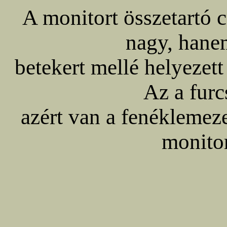
A monitort összetartó 
nagy, hane
betekert mellé helyezett 
Az a fur
azért van a fenéklemez
monito