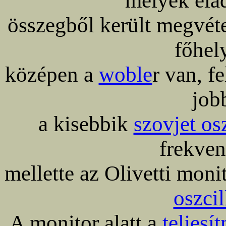
melyek elad
összegből került megvéte
főhel
középen a
woble
r van, f
job
a kisebbik
szovjet os
frekven
mellette az Olivetti moni
oszci
A monitor alatt a
teljes