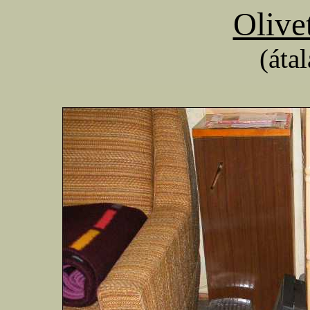
Olive
(áta