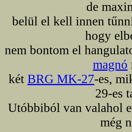
de maxi
belül el kell innen tűn
hogy elb
nem bontom el hangulato
magnó
két
BRG MK-27
-es, m
29-es 
Utóbbiból van valahol e
még n