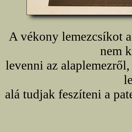
A vékony lemezcsíkot a 
nem ke
levenni az alaplemezről,
l
alá tudjak feszíteni a pa