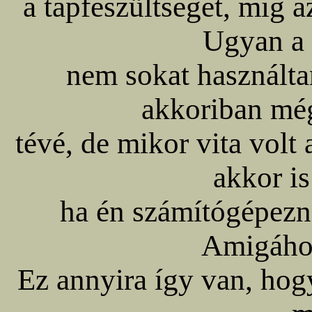
a tápfeszültséget, míg 
Ugyan a 
nem sokat használta
akkoriban mé
tévé, de mikor vita vol
akkor is
ha én számítógépezni
Amigáho
Ez annyira így van, hog