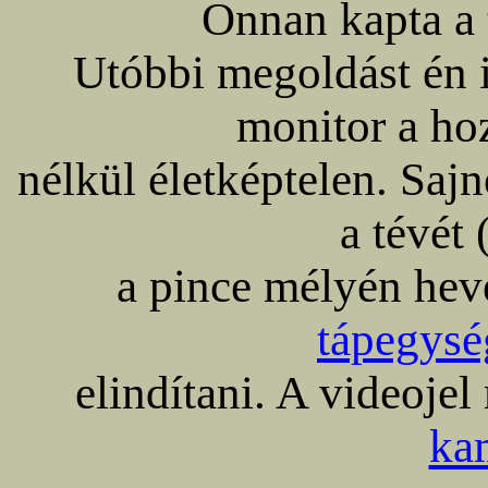
Onnan kapta a t
Utóbbi megoldást én i
monitor a ho
nélkül életképtelen. Sajn
a tévét 
a pince mélyén heve
tápegys
elindítani. A videoje
ka