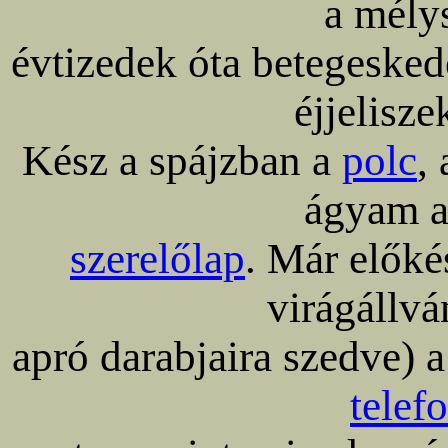
a mély
évtizedek óta betegesked
éjjelisze
Kész a spájzban a
polc
,
ágyam al
szerelőlap
. Már előké
virágállv
apró darabjaira szedve) 
telef