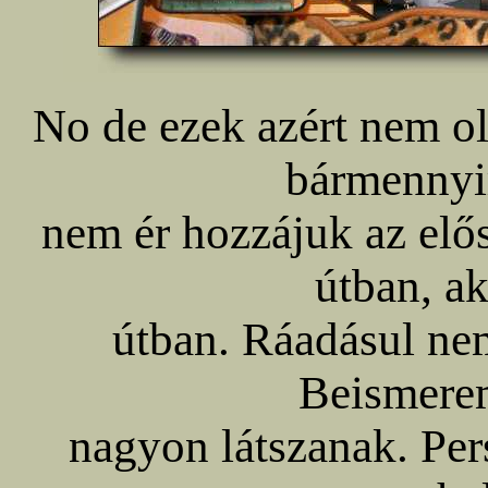
No de ezek azért nem o
bármennyir
nem ér hozzájuk az elő
útban, a
útban. Ráadásul nem
Beismere
nagyon látszanak. Per