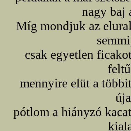
nagy baj 
Míg mondjuk az elural
semmi,
csak egyetlen ficako
felt
mennyire elüt a többi
új
pótlom a hiányzó kaca
kial