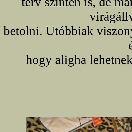
terv szinten is, de má
virágáll
betolni. Utóbbiak viszon
hogy aligha lehetne