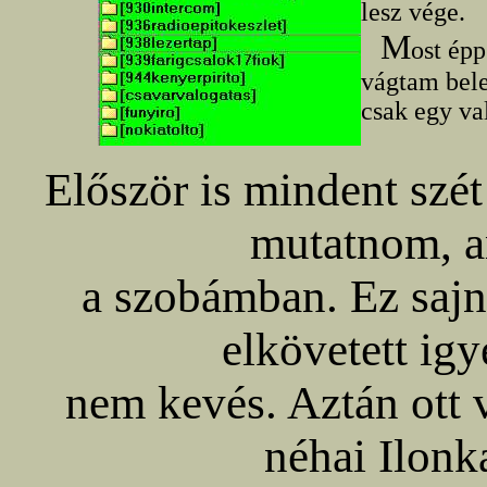
lesz vége.
M
ost ép
vágtam bele
csak egy va
Először is mindent szét 
mutatnom, am
a szobámban. Ez sajn
elkövetett igy
nem kevés. Aztán ott v
néhai Ilonk