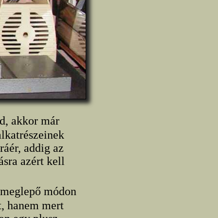
nd, akkor már
lkatrészeinek
ráér, addig az
sra azért kell
is meglepő módon
t, hanem mert