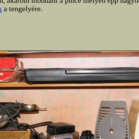
en, akarom mondani a pince mélyén épp nagyb
k
a tengelyére.