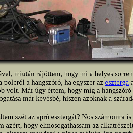
tével, miután rájöttem, hogy mi a helyes sorre
 a polcról a hangszóró, ha egyszer az
eszterga
a
b volt. Már úgy értem, hogy míg a hangszóró 
ogatása már kevésbé, hiszen azoknak a száradá
edtem szét az apró esztergát? Nos számomra 
m azért, hogy elmosogathassam az alkatrészei