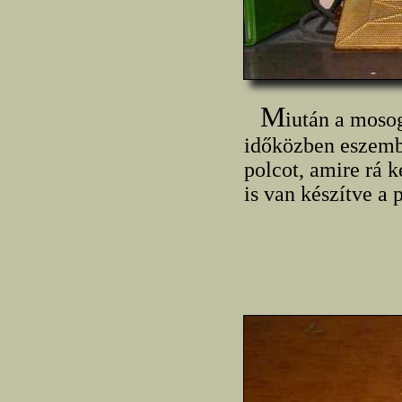
M
iután a mosog
időközben eszembe
polcot, amire rá 
is van készítve a 