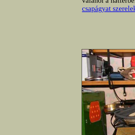
valahol a háttérb
csapágyat szerele