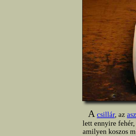
A
csillár
, az
asz
lett ennyire fehér
amilyen koszos mé