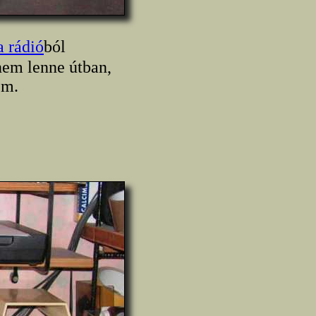
a rádió
ból
nem lenne útban,
em.