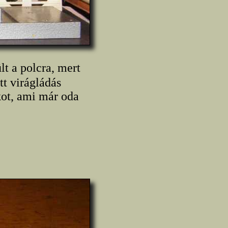
lt a polcra, mert
tt virágládás
kot, ami már oda