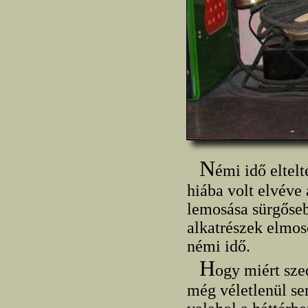
N
émi idő eltel
hiába volt elvéve
lemosása sürgőseb
alkatrészek elmos
némi idő.
H
ogy miért sz
még véletlenül se