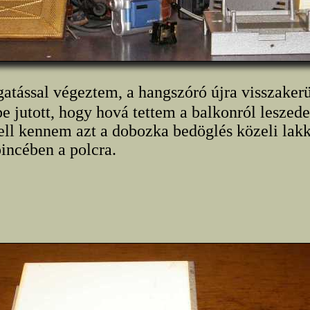
atással végeztem, a hangszóró újra visszakerü
 jutott, hogy hová tettem a balkonról leszede
kell kennem azt a dobozka bedöglés közeli lak
pincében a polcra.