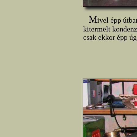
M
ivel épp útb
kitermelt kondenz
csak ekkor épp úg