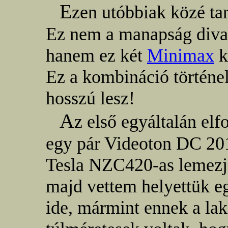
E
zen utóbbiak közé tar
Ez nem a manapság divat
hanem ez két
Minimax
k
Ez a kombináció történel
hosszú lesz!
A
z első egyáltalán e
egy pár Videoton DC 201
Tesla NZC420-as lemezj
majd vettem helyettük eg
ide, mármint ennek a lak