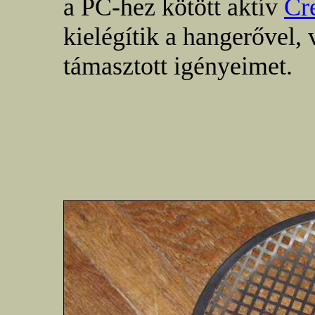
a PC-hez kötött aktív
Cr
kielégítik a hangerővel
támasztott igényeimet.