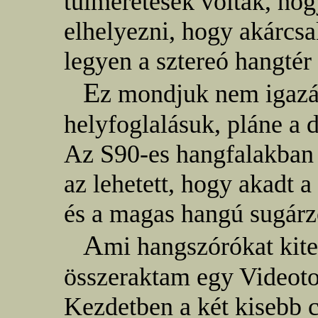
túlméretesek voltak, hog
elhelyezni, hogy akárcs
legyen a sztereó hangtér 
E
z mondjuk nem igazán
helyfoglalásuk, pláne a
Az S90-es hangfalakban 
az lehetett, hogy akadt a
és a magas hangú sugárz
A
mi hangszórókat kit
összeraktam egy Videoto
Kezdetben a két kisebb 