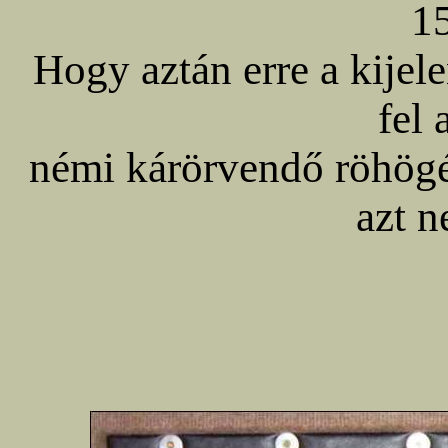
15
Hogy aztán erre a kijele
fel 
némi kárörvendő röhögé
azt 