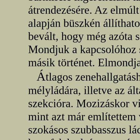
átrendezésére. Az elmúlt
alapján büszkén állíthat
bevált, hogy még azóta 
Mondjuk a kapcsolóhoz 
másik történet. Elmondja
Á
tlagos zenehallgatá
mélyládára, illetve az ál
szekcióra. Mozizáskor v
mint azt már említettem
szokásos szubbasszus lád