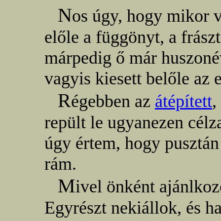
N
os úgy, hogy mikor v
előle a függönyt, a frász
márpedig ő már huszoné
vagyis kiesett belőle az 
R
égebben az
átépített
,
repült le ugyanezen célza
úgy értem, hogy pusztán 
rám.
M
ivel önként ajánlkoz
Egyrészt nekiállok, és h