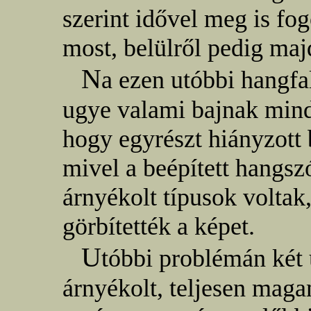
szerint idővel meg is fo
most, belülről pedig ma
N
a ezen utóbbi hangfa
ugye valami bajnak mind
hogy egyrészt hiányzott 
mivel a beépített hangs
árnyékolt típusok voltak
görbítették a képet.
U
tóbbi problémán két
árnyékolt, teljesen magam