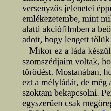
versenyzős jelenetei épp
emlékezetembe, mint mi
alatti akciófilmben a be
adott, hogy lengett tőlük
M
ikor ez a láda készü
szomszédjaim voltak, ho
törődést. Mostanában, h
ezt a mélyládát, de még 
szoktam bekapcsolni. Per
egyszerűen csak megöreg