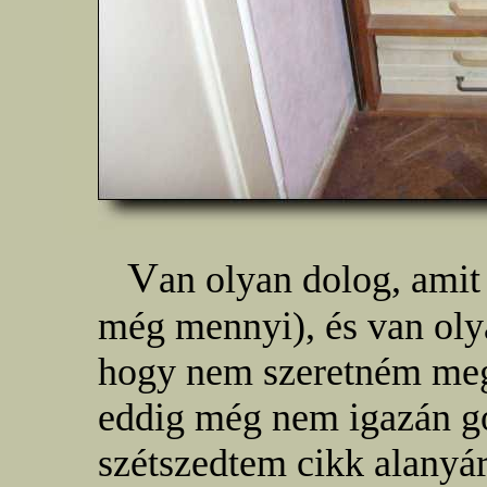
V
an olyan dolog, amit
még mennyi), és van oly
hogy nem szeretném meg
eddig még nem igazán go
szétszedtem cikk alanyár