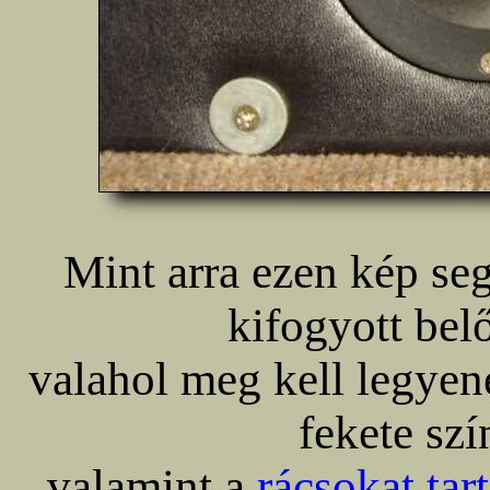
Mint arra ezen kép seg
kifogyott bel
valahol meg kell legyene
fekete szí
valamint a
rácsokat tar