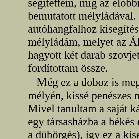
segítettem, míg az előbb
bemutatott mélyládával.
autóhangfalhoz kisegítés
mélyládám, melyet az Ák
hagyott két darab szovje
fordítottam össze.
M
ég ez a doboz is me
mélyén, kissé penészes
Mivel tanultam a saját 
egy társasházba a békés
a dübörgés), így ez a ki