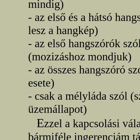
mindig)
- az első és a hátsó hang
lesz a hangkép)
- az első hangszórók szó
(mozizáshoz mondjuk)
- az összes hangszóró s
esete)
- csak a mélyláda szól 
üzemállapot)
E
zzel a kapcsolási vál
bármiféle ingerenciám t