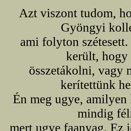
Azt viszont tudom, ho
Gyöngyi koll
ami folyton szétesett
került, hogy
összetákolni, vagy m
kerítettünk he
Én meg ugye, amilyen 
mindig fél
mert ugye faanyag. Ez i