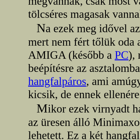
megvannak, csak most va
tölcséres magasak vanna
N
a ezek meg idővel azé
mert nem fért tőlük oda
AMIGA (később a
PC
),
beépítésre az asztalomb
hangfalpáros
, ami amúg
kicsik, de ennek ellenér
M
ikor ezek virnyadt 
az üresen álló Minimaxo
lehetett. Ez a két hang