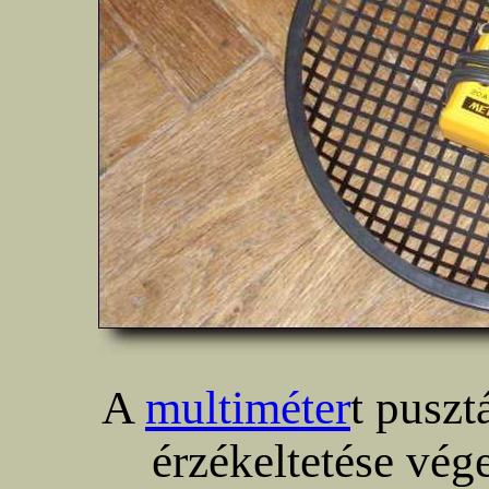
A
multiméter
t pusz
érzékeltetése vége