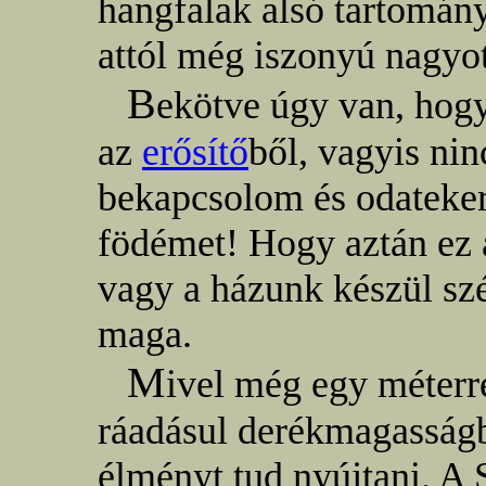
hangfalak alsó tartomány
attól még iszonyú nagyot
B
ekötve úgy van, hogy
az
erősítő
ből, vagyis ni
bekapcsolom és odateker
födémet! Hogy aztán ez a
vagy a házunk készül szé
maga.
M
ivel még egy méterr
ráadásul derékmagasságb
élményt tud nyújtani. A 