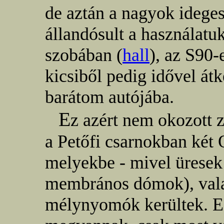
de aztán a nagyok idege
állandósult a használatu
szobában (
hall
), az S90-
kicsiből pedig idővel át
barátom autójába.
E
z azért nem okozott 
a Petőfi csarnokban két 
melyekbe - mivel üresek
membrános dómok), vala
mélynyomók kerültek. E