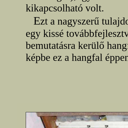
kikapcsolható volt.
E
zt a nagyszerű tulaj
egy kissé továbbfejleszt
bemutatásra kerülő hang
képbe ez a hangfal éppe