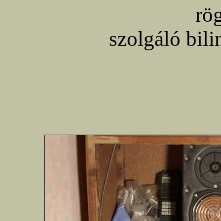
rög
szolgáló bili