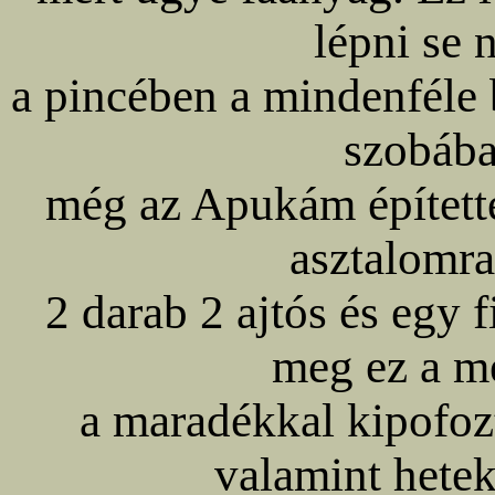
lépni se 
a pincében a mindenféle 
szobába
még az Apukám építette
asztalomra,
2 darab 2 ajtós és egy 
meg ez a m
a maradékkal kipofozt
valamint heteki