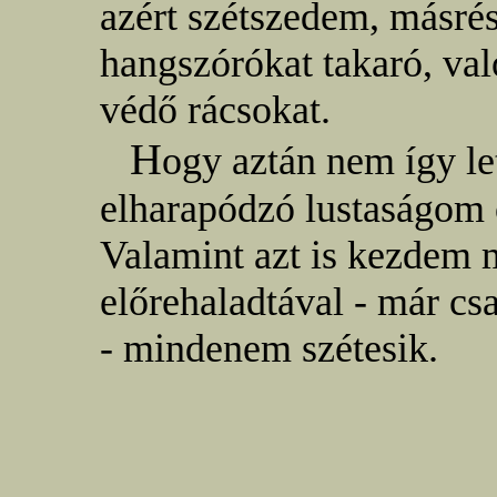
azért szétszedem, másrés
hangszórókat takaró, val
védő rácsokat.
H
ogy aztán nem így let
elharapódzó lustaságom
Valamint azt is kezdem 
előrehaladtával - már cs
- mindenem szétesik.