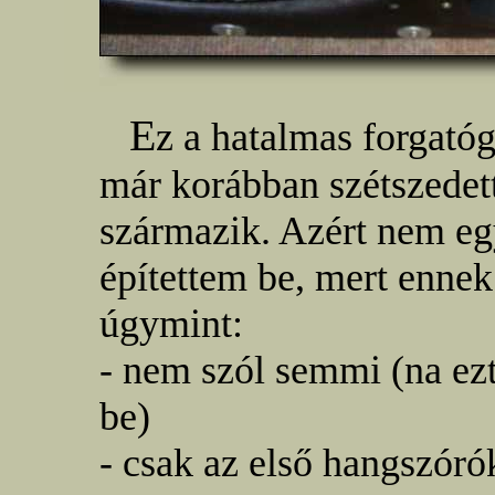
E
z a hatalmas forgató
már korábban szétszedet
származik. Azért nem eg
építettem be, mert ennek
úgymint:
- nem szól semmi (na ezt
be)
- csak az első hangszóró