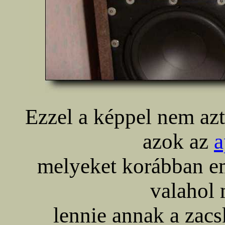
Ezzel a képpel nem az
azok az
a
melyeket korábban em
valahol 
lennie annak a zac