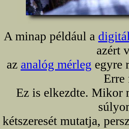
A minap például a
digitá
azért 
az
analóg mérleg
egyre r
Erre 
Ez is elkezdte. Mikor
súlyo
kétszeresét mutatja, pers