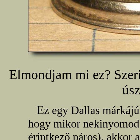
Elmondjam mi ez? Szer
ús
E
z egy Dallas márkájú
hogy mikor nekinyomod 
érintkező páros), akkor 