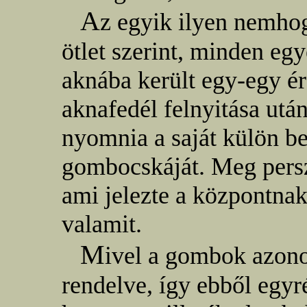
A
z egyik ilyen nemhogy
ötlet szerint, minden egy
aknába került egy-egy ér
aknafedél felnyitása után
nyomnia a saját külön be
gombocskáját. Meg persz
ami jelezte a központnak
valamit.
M
ivel a gombok azono
rendelve, így ebből egyré