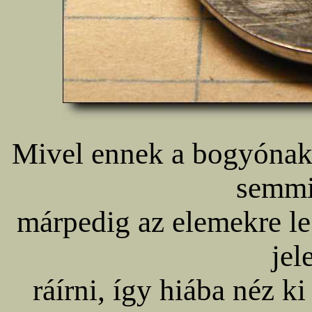
Mivel ennek a bogyónak 
semmif
márpedig az elemekre leg
jel
ráírni, így hiába néz k