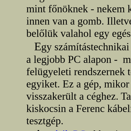
mint főnöknek - nekem k
innen van a gomb. Illet
belőlük valahol egy egé
E
gy számítástechnikai 
a legjobb PC alapon - m
felügyeleti rendszernek t
egyiket. Ez a gép, mikor 
visszakerült a céghez. Ta
kiskocsin a Ferenc káb
tesztgép.