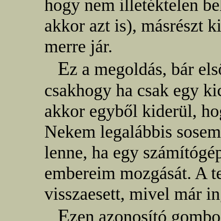
hogy nem illetéktelen beh
akkor azt is), másrészt k
merre jár.
E
z a megoldás, bár els
csakhogy ha csak egy ki
akkor egyből kiderül, ho
Nekem legalábbis sosem 
lenne, ha egy számítógé
embereim mozgását. A te
visszaesett, mivel már i
E
zen azonosító gombos