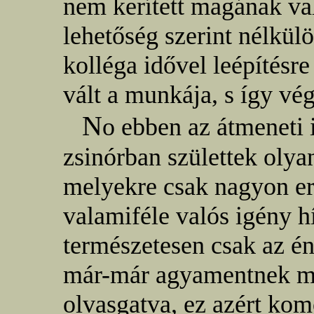
nem kerített magának val
lehetőség szerint nélkülö
kolléga idővel leépítésre
vált a munkája, s így vég
N
o ebben az átmeneti 
zsinórban születtek olya
melyekre csak nagyon erő
valamiféle valós igény hí
természetesen csak az é
már-már agyamentnek min
olvasgatva, ez azért kom