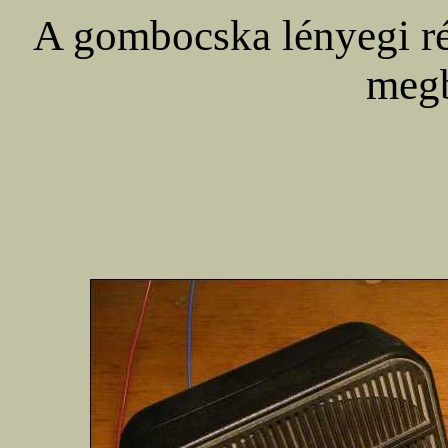
A gombocska lényegi rés
megb