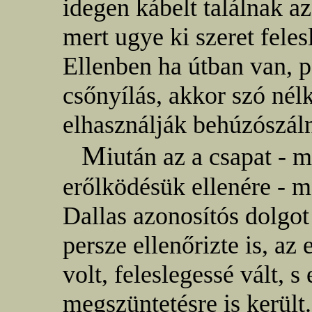
idegen kábelt találnak 
mert ugye ki szeret fele
Ellenben ha útban van, p
csőnyílás, akkor szó nélk
elhasználják behúzószál
M
iután az a csapat -
erőlködésük ellenére - me
Dallas azonosítós dolgot
persze ellenőrizte is, az
volt, feleslegessé vált, 
megszüntetésre is kerül