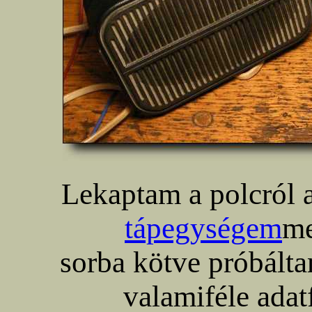
Lekaptam a polcról 
tápegységem
me
sorba kötve próbálta
valamiféle adat