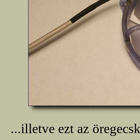
...illetve ezt az öregecs