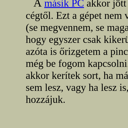
A
másik PC
akkor jött
cégtől. Ezt a gépet nem 
(se megvennem, se maga 
hogy egyszer csak kikerül
azóta is őrizgetem a pin
még be fogom kapcsolni.
akkor kerítek sort, ha 
sem lesz, vagy ha lesz i
hozzájuk.