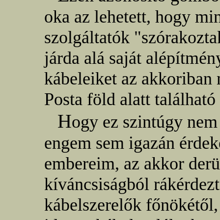
oka az lehetett, hogy mi
szolgáltatók "szórakozta
járda alá saját alépítmé
kábeleiket az akkoriban
Posta föld alatt található
H
ogy ez szintúgy nem 
engem sem igazán érdeke
embereim, az akkor derül
kíváncsiságból rákérdezt
kábelszerelők főnökétől,