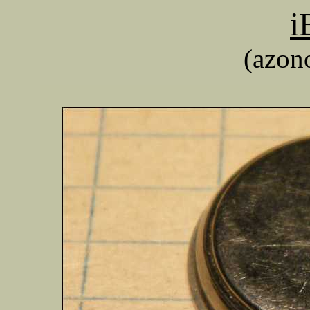
i
(azon