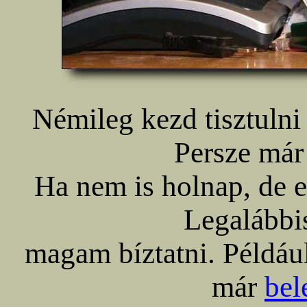
Némileg kezd tisztulni
Persze már 
Ha nem is holnap, de e
Legalábbi
magam bíztatni. Például 
már
bel