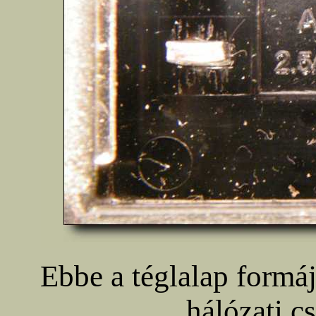
Ebbe a téglalap formáj
hálózati c