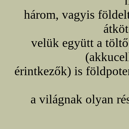
három, vagyis földelt
átköt
velük együtt a tölt
(akkucel
érintkezők) is földpot
a világnak olyan rés