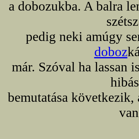
a dobozukba. A balra le
széts
pedig neki amúgy se
doboz
ká
már. Szóval ha lassan i
hibás
bemutatása következik, a
van