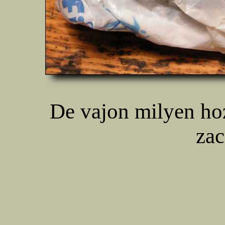
De vajon milyen hoz
za