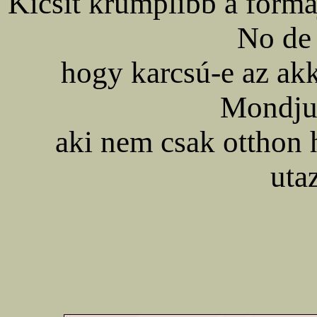
Kicsit krumplibb a form
No de 
hogy karcsú-e az ak
Mondju
aki nem csak otthon
uta