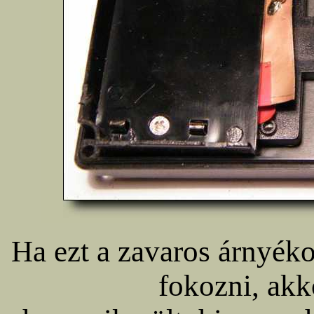
Ha ezt a zavaros árnyékol
fokozni, ak