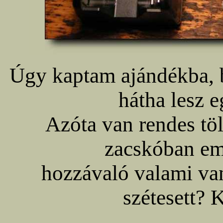
Úgy kaptam ajándékba, 
hátha lesz e
Azóta van rendes töl
zacskóban em
hozzávaló valami van
szétesett? K