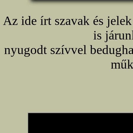
Az ide írt szavak és jele
is járun
nyugodt szívvel bedugha
műk