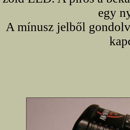
egy n
A mínusz jelből gondolv
kapc