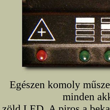
Egészen komoly műszerf
minden akk
zöld LED. A piros a bekap