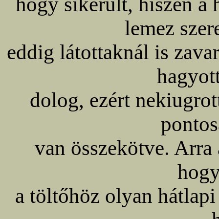
hogy sikerült, hiszen a 
lemez szer
eddig látottaknál is zav
hagyot
dolog, ezért nekiugrot
pontos
van összekötve. Arra 
hogy
a töltőhöz olyan hátlap