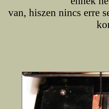
ennek ne
van, hiszen nincs erre s
ko