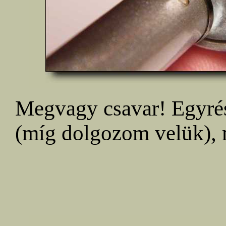
Megvagy csavar! Egyrés
(míg dolgozom velük), má