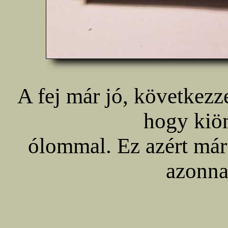
A fej már jó, következz
hogy kiön
ólommal. Ez azért már
azonnal