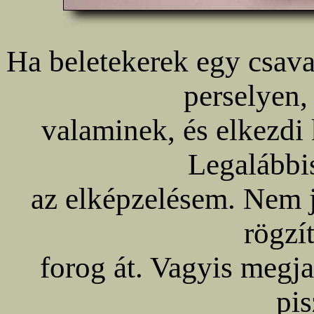
Ha beletekerek egy csavar
perselyen,
valaminek, és elkezdi k
Legalábbi
az elképzelésem. Nem j
rögzí
forog át. Vagyis megj
pi