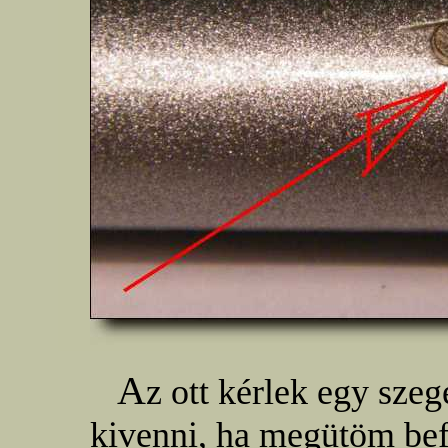
A
z ott kérlek egy sze
kivenni, ha megütöm bef