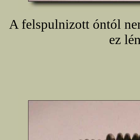
A felspulnizott óntól ne
ez lé