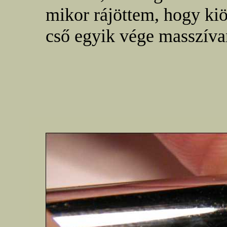
mikor rájöttem, hogy kiö
cső egyik vége masszíva