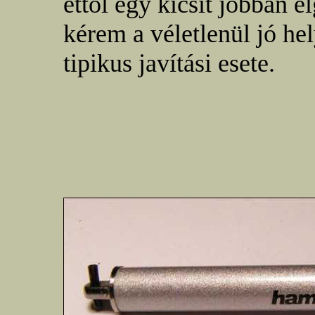
ettől egy kicsit jobban e
kérem a véletlenül jó he
tipikus javítási esete.