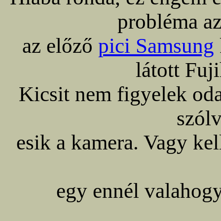
probléma az
az előző
pici Samsung
látott Fuj
Kicsit nem figyelek od
szólv
esik a kamera. Vagy ke
egy ennél valahog