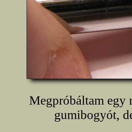
Megpróbáltam egy má
gumibogyót, de