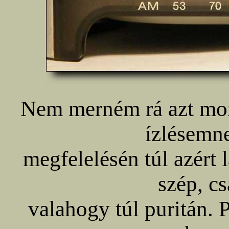
Nem merném rá azt mond
ízlésemn
megfelelésén túl azért 
szép, c
valahogy túl puritán. 