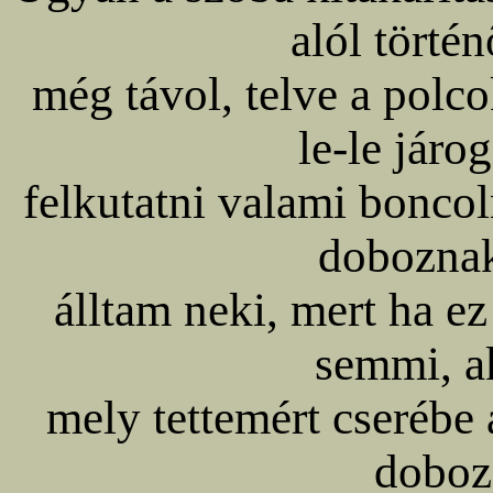
alól törté
még távol, telve a polco
le-le járo
felkutatni valami boncol
doboznak
álltam neki, mert ha e
semmi, a
mely tettemért cserébe
doboz 