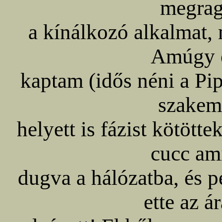
megra
a kínálkozó alkalmat,
Amúgy e
kaptam (idős néni a Pi
szakemb
helyett is fázist kötött
cucc ami
dugva a hálózatba, és pe
ette az á