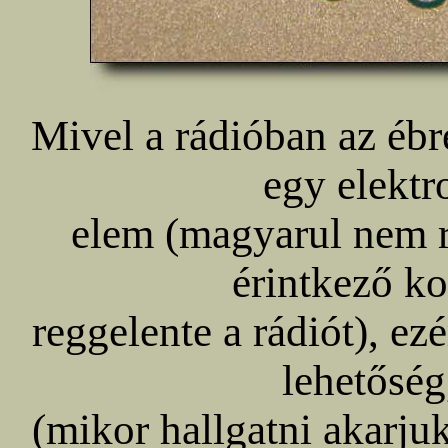
Mivel a rádióban az ébr
egy elektr
elem (magyarul nem r
érintkező ko
reggelente a rádiót), ez
lehetőség
(mikor hallgatni akarju