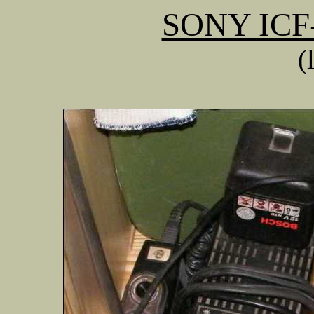
SONY ICF-
(