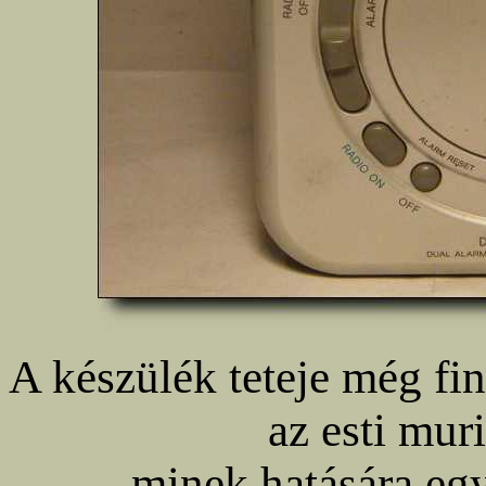
A készülék teteje még fin
az esti mur
minek hatására egy