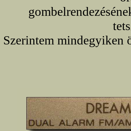
gombelrendezésének 
tet
Szerintem mindegyiken 