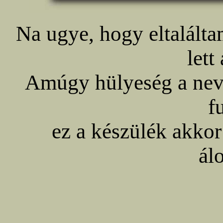
Na ugye, hogy eltalál
lett
Amúgy hülyeség a neve
f
ez a készülék akkor
ál