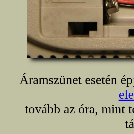
Áramszünet esetén é
el
tovább az óra, mint t
t