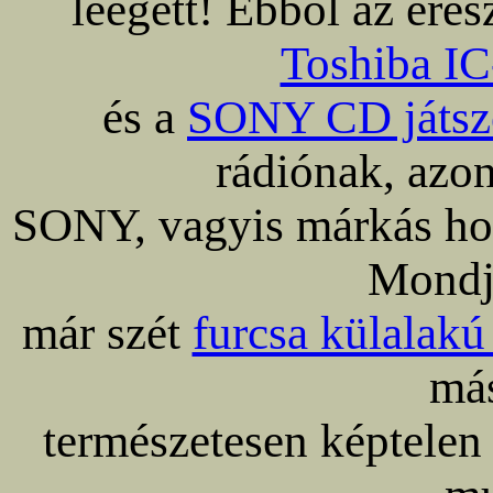
leégett! Ebből az eres
Toshiba IC
és a
SONY CD játszó
rádiónak, azon
SONY, vagyis márkás hol
Mondj
már szét
furcsa külalakú
más
természetesen képtelen