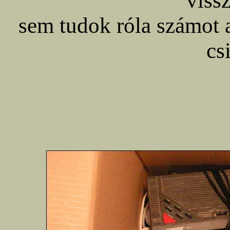
viss
sem tudok róla számot 
cs