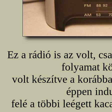
Ez a rádió is az volt, c
folyamat k
volt készítve a korább
éppen indu
felé a többi leégett kac