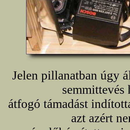
Jelen pillanatban úgy á
semmittevés 
átfogó támadást indítot
azt azért ne