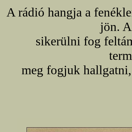
A rádió hangja a fenékl
jön. 
sikerülni fog felt
term
meg fogjuk hallgatni