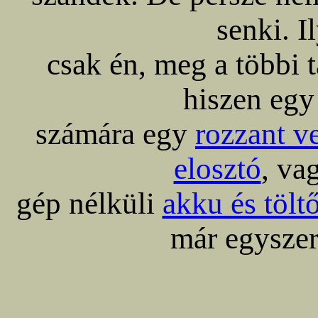
senki. I
csak én, meg a többi t
hiszen egy
számára egy
rozzant ve
elosztó
, va
gép nélküli
akku és tölt
már egyszer