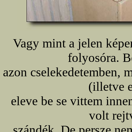
Vagy mint a jelen képen
folyosóra. B
azon cselekedetemben, mi
(illetve
eleve be se vittem inne
volt rej
szándék. De persze nem