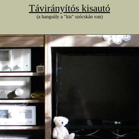
Távirányítós kisautó
(a hangsúly a "kis" szócskán van)