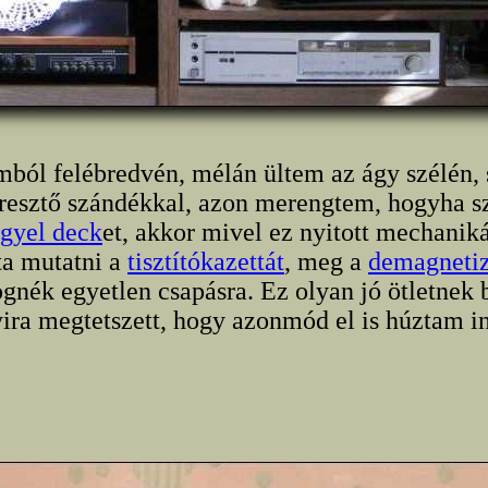
mból felébredvén, mélán ültem az ágy szélén
resztő szándékkal, azon merengtem, hogyha 
ngyel deck
et, akkor mivel ez nyitott mechanik
ta mutatni a
tisztítókazettát
, meg a
demagnetiz
gnék egyetlen csapásra. Ez olyan jó ötletnek 
ira megtetszett, hogy azonmód el is húztam i