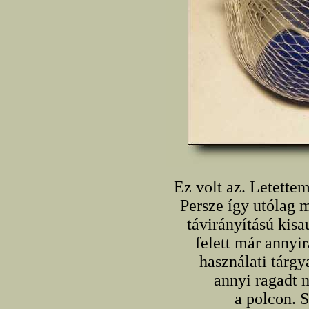
Ez volt az. Letette
Persze így utólag m
távirányítású kis
felett már annyi
használati tárgy
annyi ragadt 
a polcon. S