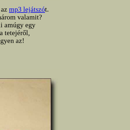
s az
mp3 lejátszó
t.
 három valamit?
mi amúgy egy
 tetejéről,
gyen az!