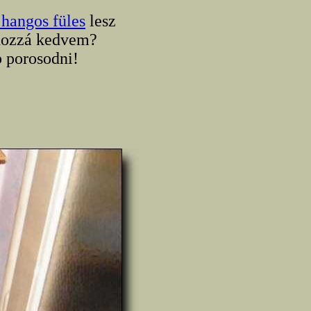
hangos füles
lesz
 hozzá kedvem?
b porosodni!