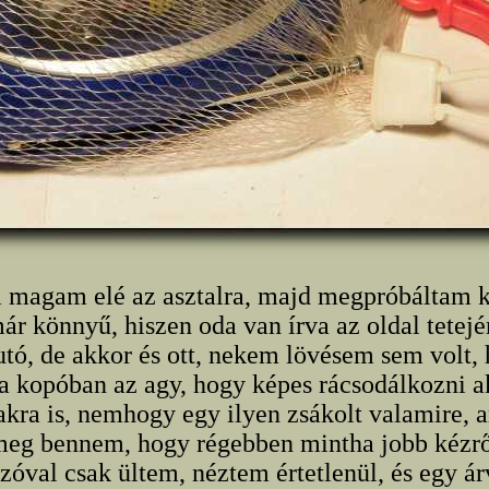
m magam elé az asztalra, majd megpróbáltam ki
ár könnyű, hiszen oda van írva az oldal tetejé
autó, de akkor és ott, nekem lövésem sem volt,
ra kopóban az agy, hogy képes rácsodálkozni 
akra is, nemhogy egy ilyen zsákolt valamire,
meg bennem, hogy régebben mintha jobb kézrő
zóval csak ültem, néztem értetlenül, és egy á