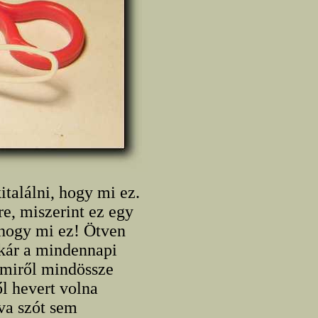
találni, hogy mi ez.
re, miszerint ez egy
 hogy mi ez! Ötven
akár a mindennapi
 amiről mindössze
l hevert volna
rva szót sem