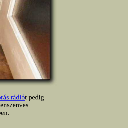
órás rádió
t pedig
lenszenves
ben.