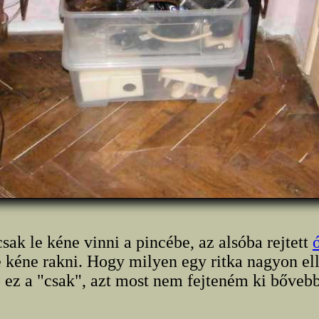
sak le kéne vinni a pincébe, az alsóba rejtett
e kéne rakni. Hogy milyen egy ritka nagyon el
 ez a "csak", azt most nem fejteném ki bőveb