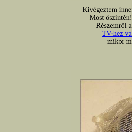
Kivégeztem inne
Most őszintén!
Részemről a
TV-hez va
mikor m