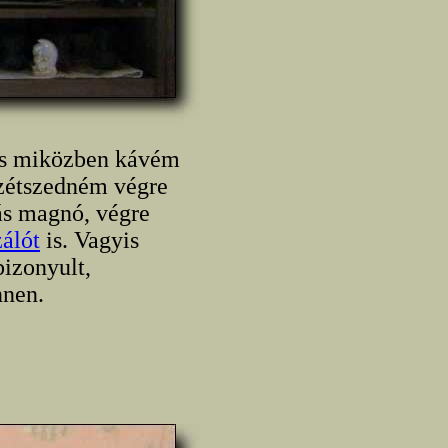
, s miközben kávém
szétszedném végre
ás magnó, végre
álót
is. Vagyis
bizonyult,
nnen.