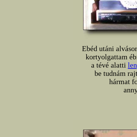
Ebéd utáni alváso
kortyolgattam éb
a tévé alatti
le
be tudnám raj
hármat fo
anny