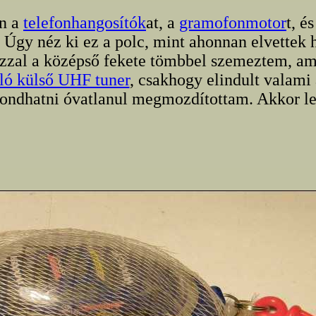
n a
telefonhangosítók
at, a
gramofonmotor
t, é
 Úgy néz ki ez a polc, mint ahonnan elvettek
zzal a középső fekete tömbbel szemeztem, a
ló külső UHF tuner
, csakhogy elindult valami a
ondhatni óvatlanul megmozdítottam. Akkor le