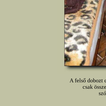
A felső dobozt c
csak össz
szó