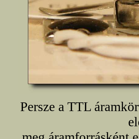
Persze a TTL áramkör
e
meg áramforrásként 