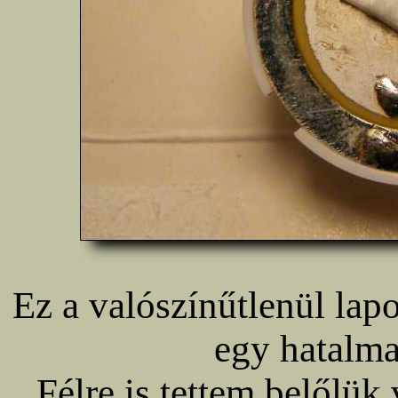
Ez a valószínűtlenül lap
egy hatalma
Félre is tettem belőlük