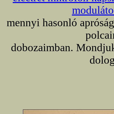
moduláto
mennyi hasonló apróság 
polca
dobozaimban. Mondjuk 
dolog