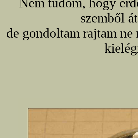
Nem tudom, hogy érdek
szemből átv
de gondoltam rajtam ne 
kielég