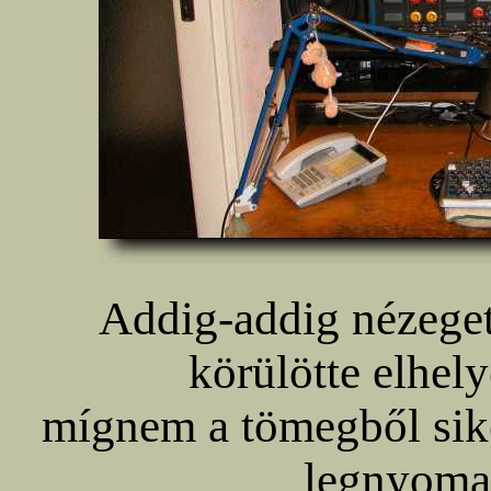
Addig-addig nézegett
körülötte elhely
mígnem a tömegből sike
legnyomas