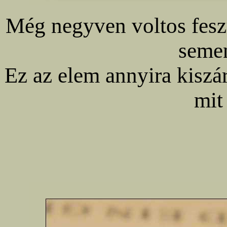
Még negyven voltos feszü
seme
Ez az elem annyira kiszá
mit