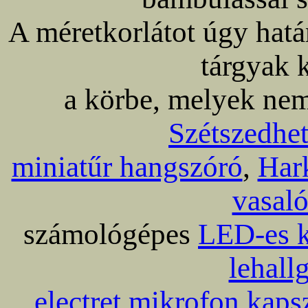
A méretkorlátot úgy hat
tárgyak 
a körbe, melyek nem
Szétszedhet
miniatűr hangszóró
,
Har
vasaló
számológépes
LED-es k
lehall
electret mikrofon kaps