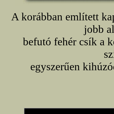
A korábban említett k
jobb a
befutó fehér csík a 
sz
egyszerűen kihúzód