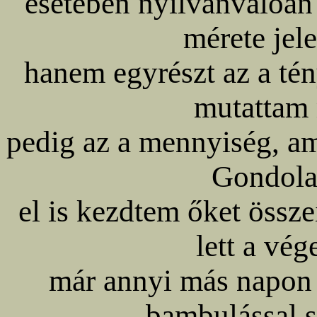
esetében nyilvánvalóan 
mérete jele
hanem egyrészt az a tén
mutattam 
pedig az a mennyiség, a
Gondola
el is kezdtem őket össze
lett a vég
már annyi más napon i
bambulással sz