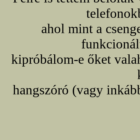
telefonok
ahol mint a cseng
funkcionál
kipróbálom-e őket vala
hangszóró (vagy inkább 