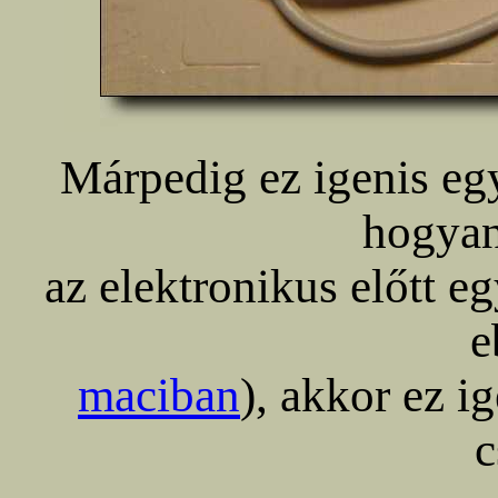
Márpedig ez igenis eg
hogyan 
az elektronikus előtt e
e
maciban
), akkor ez i
c