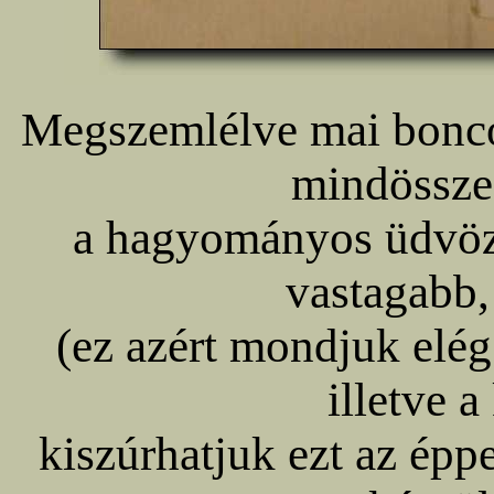
Megszemlélve mai boncol
mindössze 
a hagyományos üdvözl
vastagabb,
(ez azért mondjuk elég
illetve a
kiszúrhatjuk ezt az épp