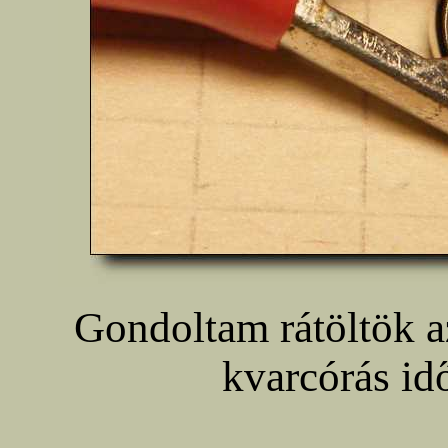
Gondoltam rátöltök az
kvarcórás id