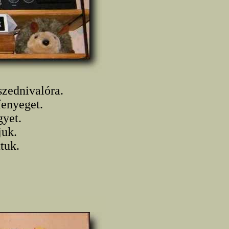
szednivalóra.
fenyeget.
gyet.
juk.
tuk.