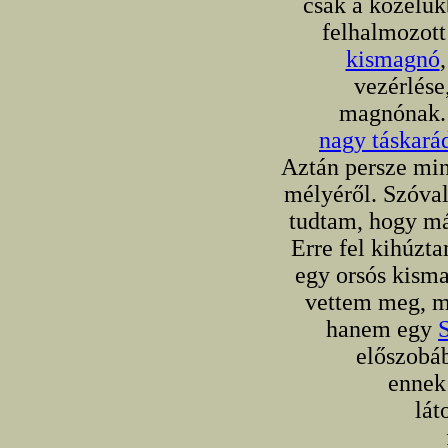
csak a közelü
felhalmozott
kismagnó
vezérlés
magnónak. 
nagy táskará
Aztán persze min
mélyéről. Szóval
tudtam, hogy má
Erre fel kihúzt
egy orsós kism
vettem meg, me
hanem egy
előszobáb
ennek 
lát