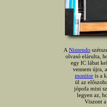
A
Nintendo
szétsz
olvasó elárulta, 
egy IC lábat ke
vennem újra, a
monitor
is a k
ül az előszob
jópofa mini sz
legyen az, h
Viszont a