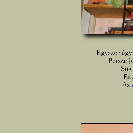
Egyszer úgy 
Persze j
Sok 
Eze
Az