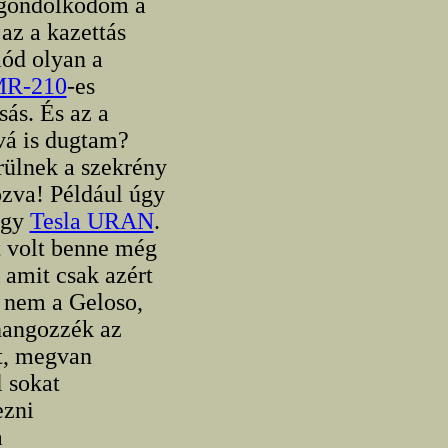
lgondolkodom a
az a kazettás
mód olyan a
R-210
-es
ás. És az a
vá is dugtam?
rülnek a szekrény
ozva! Például úgy
egy
Tesla URAN
.
t volt benne még
 amit csak azért
e nem a Geloso,
hangozzék az
at, megvan
l sokat
ezni
a