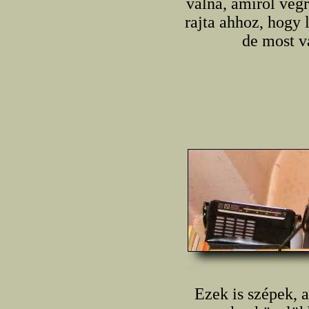
válna, amiről vég
rajta ahhoz, hogy 
de most v
Ezek is szépek, 