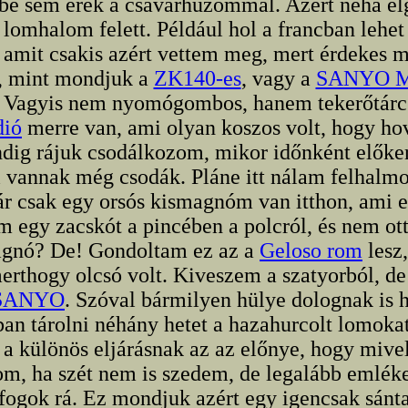
kbe sem érek a csavarhúzómmal. Azért néha e
 lomhalom felett. Például hol a francban lehet 
, amit csakis azért vettem meg, mert érdekes 
e, mint mondjuk a
ZK140-es
, vagy a
SANYO M
Vagyis nem nyomógombos, hanem tekerőtárcs
dió
merre van, ami olyan koszos volt, hogy ho
dig rájuk csodálkozom, mikor időnként előke
 vannak még csodák. Pláne itt nálam felhalm
r csak egy orsós kismagnóm van itthon, ami 
am egy zacskót a pincében a polcról, és nem ot
agnó? De! Gondoltam ez az a
Geloso rom
lesz,
rthogy olcsó volt. Kiveszem a szatyorból, d
SANYO
. Szóval bármilyen hülye dolognak is 
an tárolni néhány hetet a hazahurcolt lomok
a különös eljárásnak az az előnye, hogy mive
om, ha szét nem is szedem, de legalább emlék
fogok rá. Ez mondjuk azért egy igencsak sánt