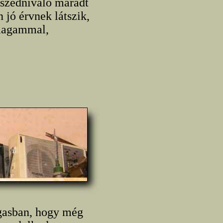
tszednivaló maradt
 jó érvnek látszik,
 magammal,
agasban, hogy még