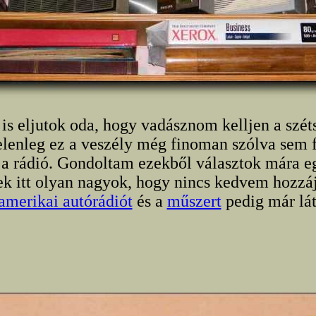
is eljutok oda, hogy vadásznom kelljen a szét
elenleg ez a veszély még finoman szólva sem 
a rádió. Gondoltam ezekből választok mára e
k itt olyan nagyok, hogy nincs kedvem hozzá
amerikai autórádiót
és a
műszert
pedig már lát