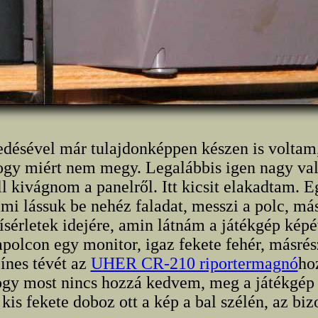
edésével már tulajdonképpen készen is voltam
hogy miért nem megy. Legalábbis igen nagy va
ll kivágnom a panelről. Itt kicsit elakadtam. E
mi lássuk be nehéz faladat, messzi a polc, má
ísérletek idejére, amin látnám a játékgép képé
apolcon egy monitor, igaz fekete fehér, másré
ínes tévét az
UHER CR-210 riportermagnó
ho
ogy most nincs hozzá kedvem, meg a játékgép 
 kis fekete doboz ott a kép a bal szélén, az biz