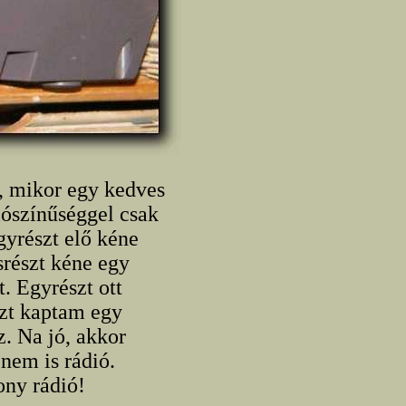
, mikor egy kedves
lószínűséggel csak
gyrészt elő kéne
srészt kéne egy
t. Egyrészt ott
szt kaptam egy
z. Na jó, akkor
nem is rádió.
ony rádió!