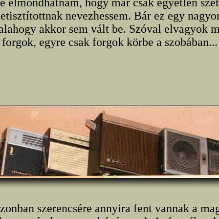
re elmondhatnám, hogy már csak egyetlen szé
letisztítottnak nevezhessem. Bár ez egy nagyon
alahogy akkor sem vált be. Szóval elvagyok
forgok, egyre csak forgok körbe a szobában...
azonban szerencsére annyira fent vannak a m