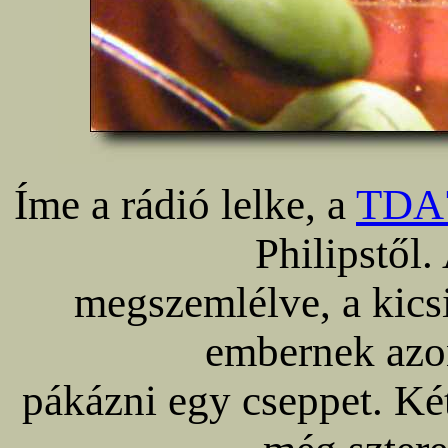
Íme a rádió lelke, a
TDA
Philipstől.
megszemlélve, a kicsi
embernek az
pákázni egy cseppet. Ké