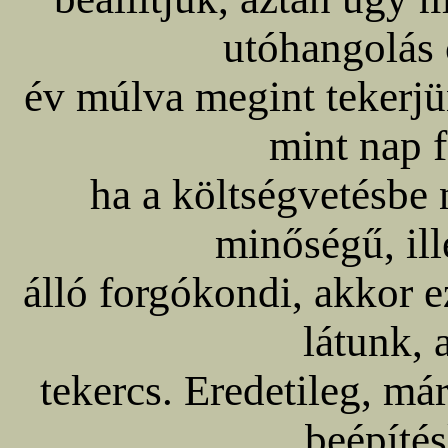
utóhangolás
év múlva megint tekerjün
mint nap f
ha a költségvetésbe 
minőségű, ill
álló forgókondi, akkor ez
látunk, 
tekercs. Eredetileg, má
beépítés