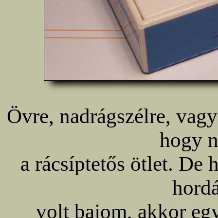
Övre, nadrágszélre, vagy 
hogy n
a rácsíptetős ötlet. D
hord
volt bajom, akkor eg