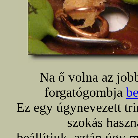
Na ő volna az jobbr
forgatógombja
be
Ez egy úgynevezett tri
szokás haszn
beállítjuk, aztán úgy