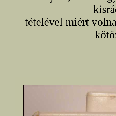
kisrá
tételével miért voln
kötö