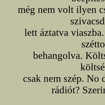
még nem volt ilyen c
szivacsd
lett áztatva viaszba
szétto
behangolva. Köl
költs
csak nem szép. No d
rádiót? Szer