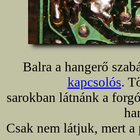
Balra a hangerő szabá
kapcsolós
. T
sarokban látnánk a forgó
ha
Csak nem látjuk, mert a 