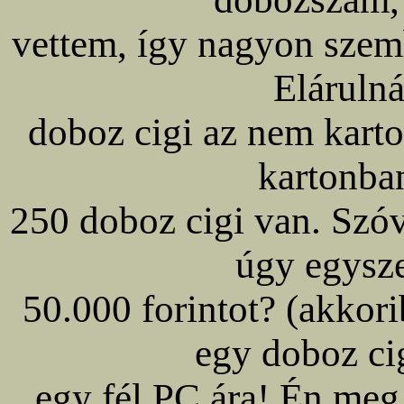
vettem, így nagyon szem
Eláruln
doboz cigi az nem karto
kartonban
250 doboz cigi van. Szóv
úgy egysz
50.000 forintot? (akkori
egy doboz ci
egy fél PC ára! Én meg