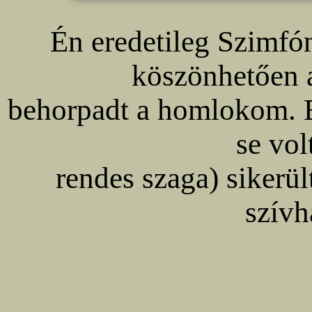
Én eredetileg Szimfón
köszönhetően a
behorpadt a homlokom. 
se vo
rendes szaga) sikerü
szívh