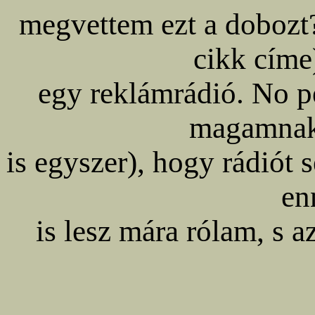
megvettem ezt a dobozt?
cikk címe
egy reklámrádió. No p
magamnak
is egyszer), hogy rádiót 
en
is lesz mára rólam, s a