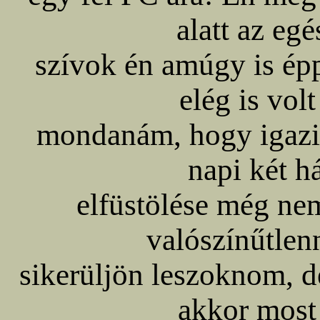
alatt az eg
szívok én amúgy is ép
elég is vol
mondanám, hogy igazi
napi két h
elfüstölése még nem
valószínűtlen
sikerüljön leszoknom, d
akkor most