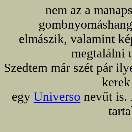
nem az a manaps
gombnyomáshangol
elmászik, valamint ké
megtalálni 
Szedtem már szét pár ily
kere
egy
Universo
nevűt is.
tart