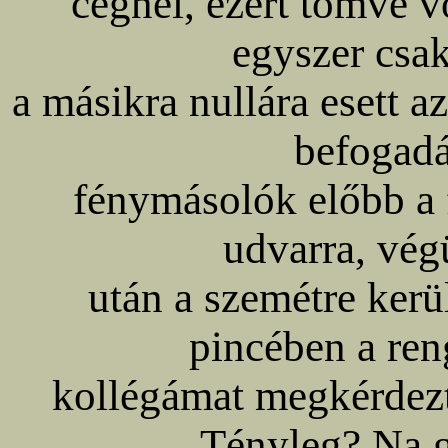
cégnél, ezért tömve v
egyszer csak
a másikra nullára esett 
befogadá
fénymásolók előbb a 
udvarra, végü
után a szemétre kerü
pincében a ren
kollégámat megkérdez
Tényleg? Na g