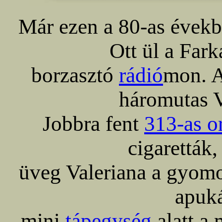
Már ezen a 80-as évekbe
Ott ül a Fark
borzasztó
rádió
mon. A
háromutas V
Jobbra fent
313-as o
cigaretták,
üveg Valeriana a gyomo
apuká
mini
tápegység
alatt a