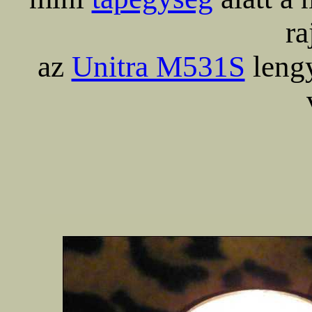
ra
az
Unitra M531S
lengy