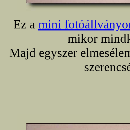
Ez a
mini fotóállvány
mikor mindk
Majd egyszer elmesélem
szerencsé