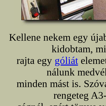
Kellene nekem egy újabb
kidobtam, mi
rajta egy
góliát
elemet
nálunk medvék
minden mást is. Szóva
rengeteg A3-