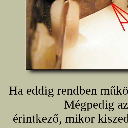
Ha eddig rendben működö
Mégpedig azé
érintkező, mikor kisze