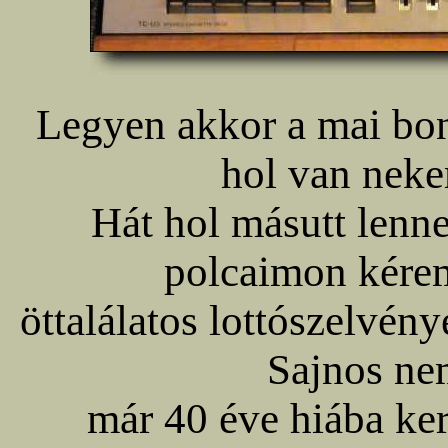
Legyen akkor a mai bon
hol van neke
Hát hol másutt lenn
polcaimon kére
öttalálatos lottószelvé
Sajnos ne
már 40 éve hiába ke