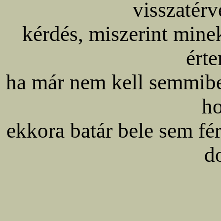
visszatérv
kérdés, miszerint min
ért
ha már nem kell semmibe
h
ekkora batár bele sem fé
d