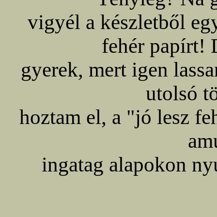
vigyél a készletből eg
fehér papírt! 
gyerek, mert igen lassa
utolsó 
hoztam el, a "jó lesz fe
am
ingatag alapokon ny