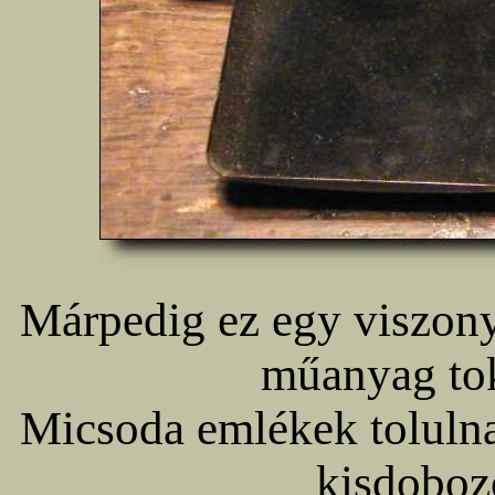
Márpedig ez egy viszony
műanyag tok
Micsoda emlékek tolulna
kisdoboz