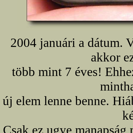
2004 januári a dátum. V
akkor e
több mint 7 éves! Ehhez
mintha
új elem lenne benne. Hi
ké
Csak ez ugye manapság m