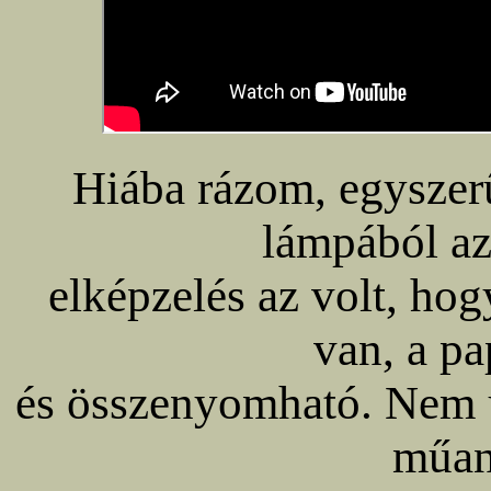
Hiába rázom, egyszer
lámpából az
elképzelés az volt, hog
van, a pa
és összenyomható. Nem 
műan