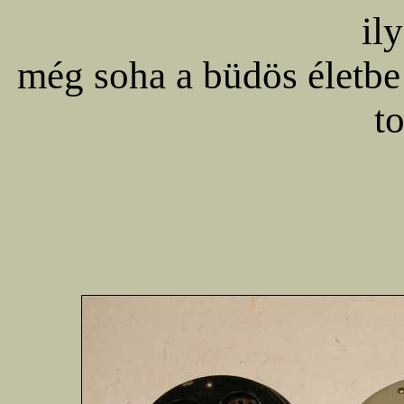
il
még soha a büdös életbe
t