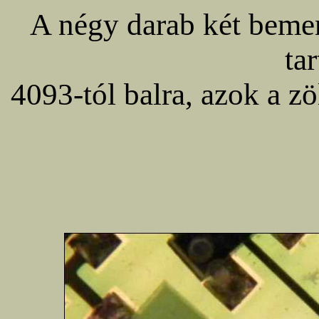
A négy darab két beme
ta
4093-tól balra, azok a 