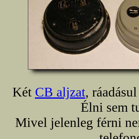
Két
CB aljzat
, ráadásu
Élni sem t
Mivel jelenleg férni ne
telefo