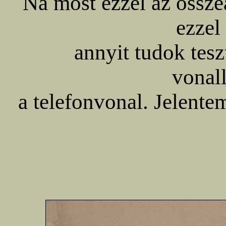
Na most ezzel az összeá
ezzel
annyit tudok tesz
vonal
a telefonvonal. Jelente