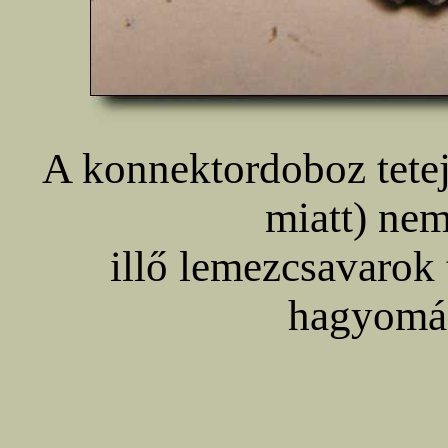
A konnektordoboz tetej
miatt) ne
illő lemezcsavarok 
hagyomán