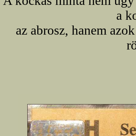
A kockás minta nem úgy ke
a k
az abrosz, hanem azok 
r