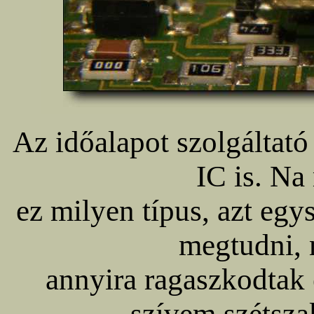
Az időalapot szolgáltató 
IC is. Na
ez milyen típus, azt egy
megtudni, 
annyira ragaszkodtak
szívem szétszak