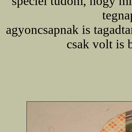
speciel tudom, hogy mic
tegna
agyoncsapnak is tagadta
csak volt is