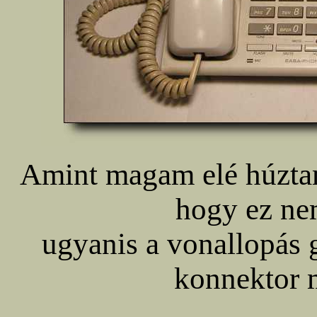
Amint magam elé húzt
hogy ez nem
ugyanis a vonallopás g
konnektor m