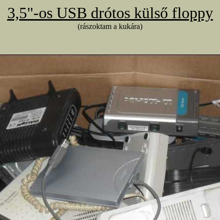
3,5"-os USB drótos külső floppy
(rászoktam a kukára)