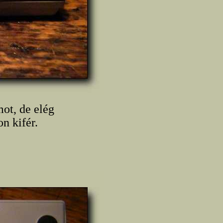
mot, de elég
n kifér.