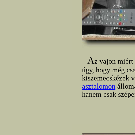
A
z vajon miért
úgy, hogy még cs
kiszemecskézek v
asztalomon
állomá
hanem csak szépen