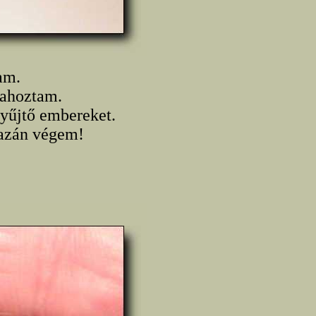
am.
zahoztam.
gyűjtő embereket.
gazán végem!