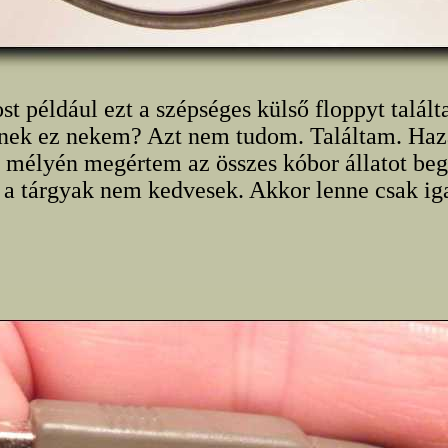
st például ezt a szépséges külső floppyt talált
ek ez nekem? Azt nem tudom. Találtam. Ha
 mélyén megértem az összes kóbor állatot be
 a tárgyak nem kedvesek. Akkor lenne csak i