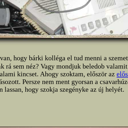
 van, hogy bárki kolléga el tud menni a szeme
ak rá sem néz? Vagy mondjuk beledob valamit
alami kincset. Ahogy szoktam, először az
elő
sozott. Persze nem ment gyorsan a csavarhúz
 lassan, hogy szokja szegényke az új helyét.