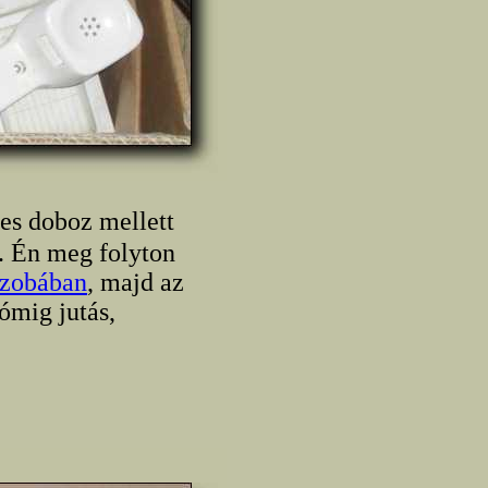
tes doboz mellett
. Én meg folyton
szobában
, majd az
ómig jutás,