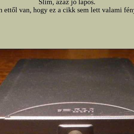
Slim, azaz jó lapos.
n ettől van, hogy ez a cikk sem lett valami fény