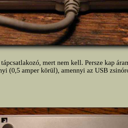
 tápcsatlakozó, mert nem kell. Persze kap ára
nyi (0,5 amper körül), amennyi az USB zsinóro