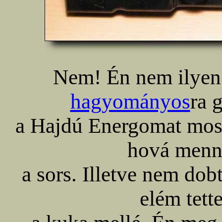
Nem! Én nem ilyen 
hagyományos
ra 
a Hajdú Energomat mos
hová menne
a sors. Illetve nem do
elém tette