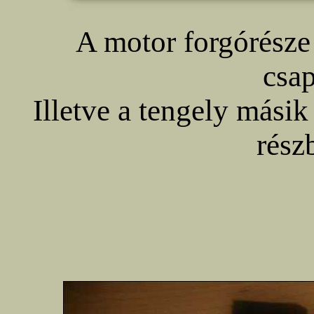
A motor forgórésze 
csa
Illetve a tengely másik
rész