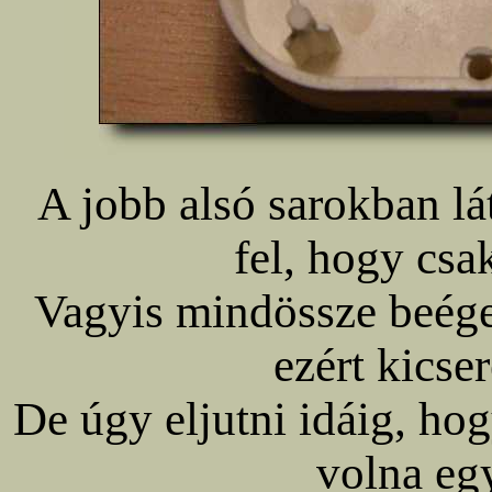
A jobb alsó sarokban lá
fel, hogy csa
Vagyis mindössze beége
ezért kicser
De úgy eljutni idáig, hog
volna egy