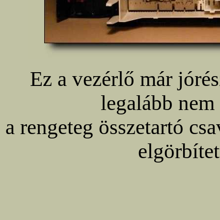
Ez a vezérlő már jóré
legalább nem
a rengeteg összetartó csav
elgörbíte