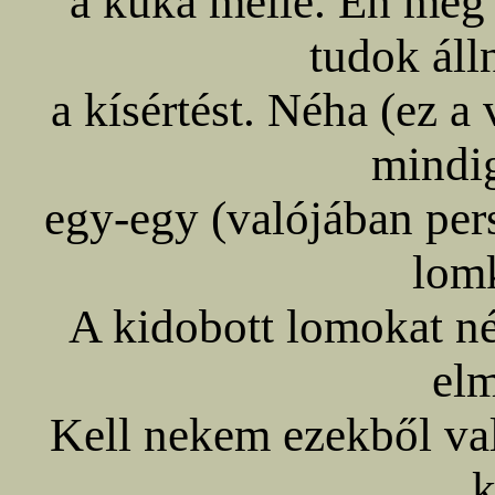
a kuka mellé. Én meg
tudok álln
a kísértést. Néha (ez a
mindi
egy-egy (valójában per
lom
A kidobott lomokat né
el
Kell nekem ezekből val
k