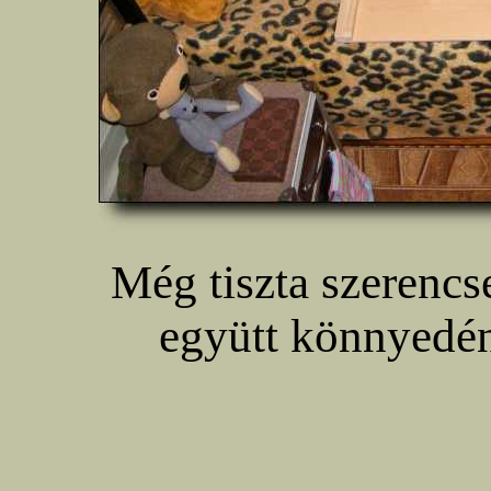
Még tiszta szerencs
együtt könnyedén e