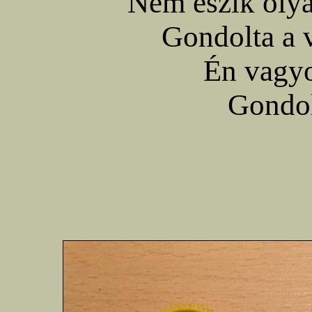
Nem eszik olyan
Gondolta a v
Én vagyo
Gondol