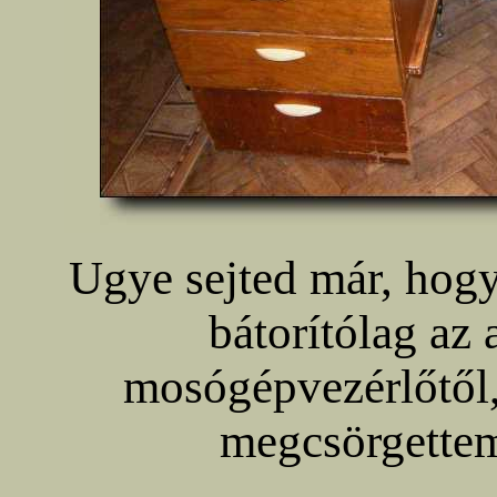
Ugye sejted már, hog
bátorítólag az 
mosógépvezérlőtől
megcsörgettem