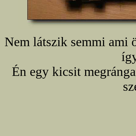
Nem látszik semmi ami ö
íg
Én egy kicsit megránga
sz