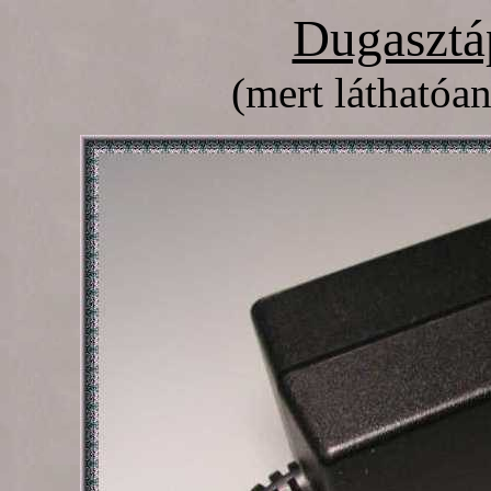
Dugasztá
(mert láthatóan