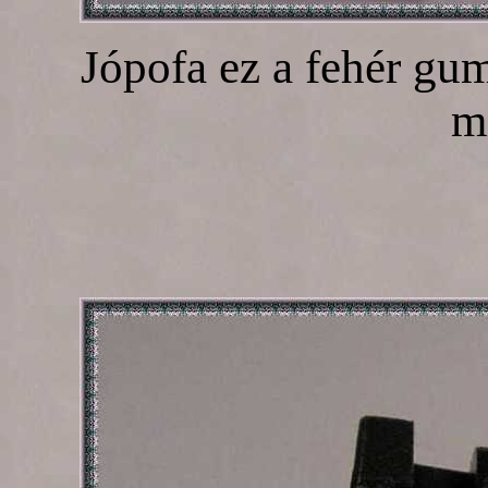
Jópofa ez a fehér gum
mi