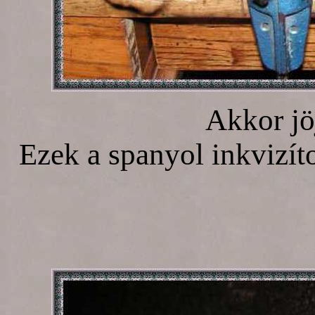
Akkor jöj
Ezek a spanyol inkvizíto