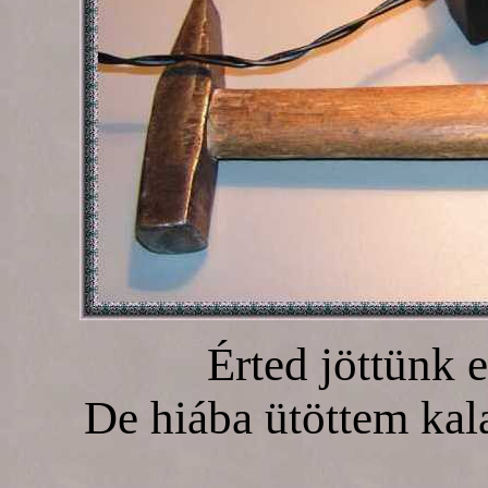
Érted jöttünk e
De hiába ütöttem kala