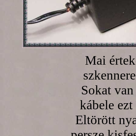
Mai értek
szkennere
Sokat van 
kábele ezt
Eltörött ny
persze kisfe