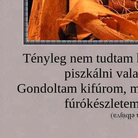
Tényleg nem tudtam ki
piszkálni val
Gondoltam kifúrom, m
fúrókészletem