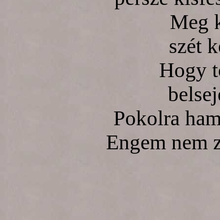
Meg k
szét k
Hogy t
belsej
Pokolra hama
Engem nem za