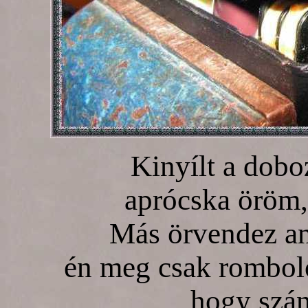
Kinyílt a dobo
aprócska öröm,
Más örvendez ann
én meg csak rombolo
hogy szá