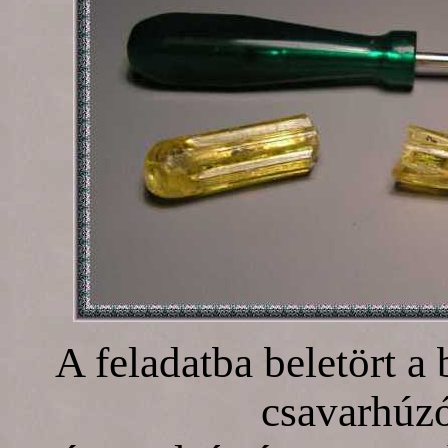
A feladatba beletört 
csavarhúzó