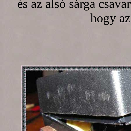
és az alsó sárga csava
hogy az