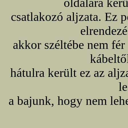
oldalára kerü
csatlakozó aljzata. Ez 
elrendez
akkor széltébe nem fér 
kábeltő
hátulra került ez az alj
l
a bajunk, hogy nem lehet