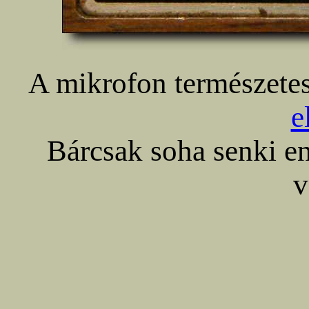
A mikrofon természete
e
Bárcsak soha senki e
v