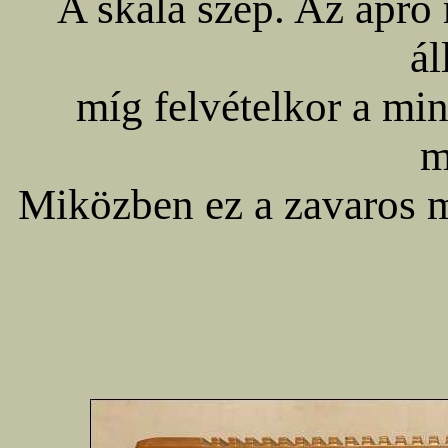
A skála szép. Az apró
ál
míg felvételkor a min
m
Miközben ez a zavaros m