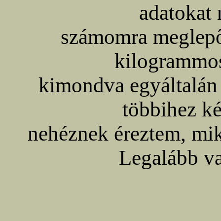
adatokat 
számomra meglepő 
kilogrammos
kimondva egyáltalán
többihez ké
nehéznek éreztem, mik
Legalább va