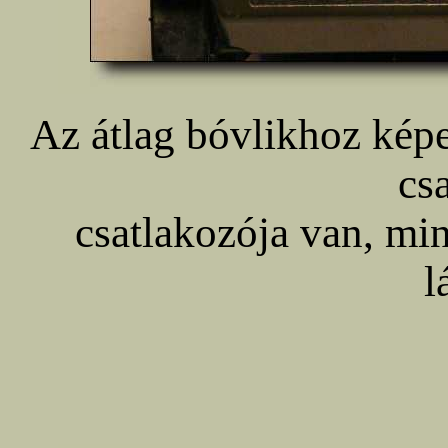
Az átlag bóvlikhoz kép
cs
csatlakozója van, mi
l