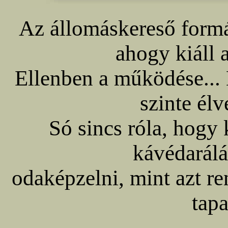
Az állomáskereső formája
ahogy kiáll 
Ellenben a működése... 
szinte élv
Só sincs róla, hogy
kávédarálá
odaképzelni, mint azt r
tapa