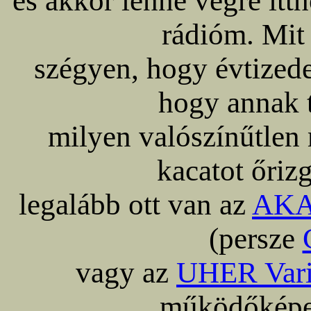
és akkor lenne végre i
rádióm. Mit
szégyen, hogy évtizede
hogy annak 
milyen valószínűtlen
kacatot őriz
legalább ott van az
AKA
(persze
vagy az
UHER Vari
működőképe