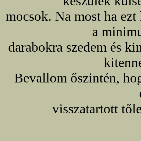
készülék küls
mocsok. Na most ha ezt 
a minim
darabokra szedem és ki
kitenn
Bevallom őszintén, hog
visszatartott tő