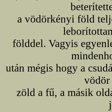
beterítet
a vödörkényi föld tel
leborította
földdel. Vagyis egyenl
mindenh
után mégis hogy a csudáb
vödör 
zöld a fű, a másik old