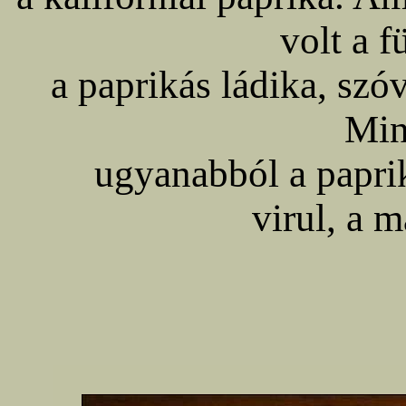
volt a f
a paprikás ládika, szó
Min
ugyanabból a paprik
virul, a m