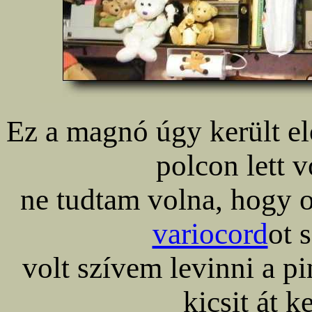
Ez a magnó úgy került e
polcon lett v
ne tudtam volna, hogy 
variocord
ot 
volt szívem levinni a pi
kicsit át k