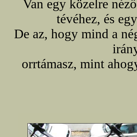
Van egy közelre néző
tévéhez, és egy
De az, hogy mind a n
irán
orrtámasz, mint ahogy