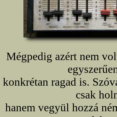
Mégpedig azért nem vol
egyszerűe
konkrétan ragad is. Szóv
csak hol
hanem vegyül hozzá némi