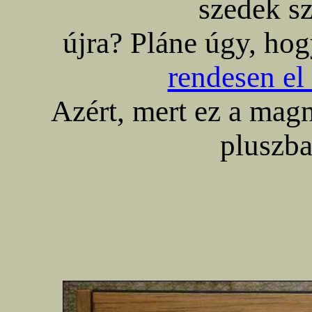
szedek s
újra? Pláne úgy, hog
rendesen el
Azért, mert ez a magnó
pluszba