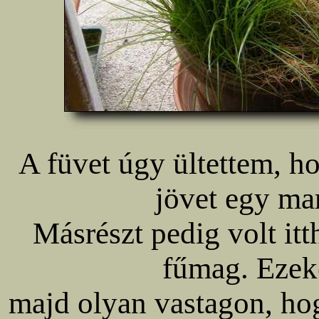
A füvet úgy ültettem, h
jövet egy mar
Másrészt pedig volt it
fűmag. Ezek
majd olyan vastagon, hogy