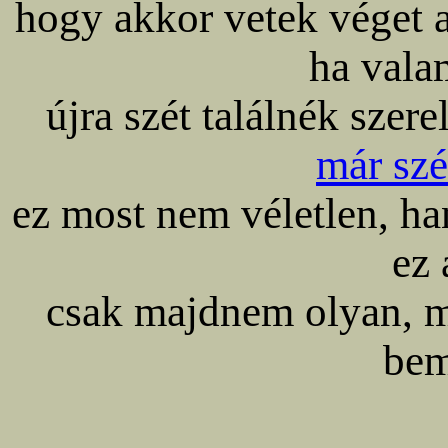
hogy akkor vetek véget a
ha valam
újra szét találnék szer
már sz
ez most nem véletlen, h
ez
csak majdnem olyan, m
bem