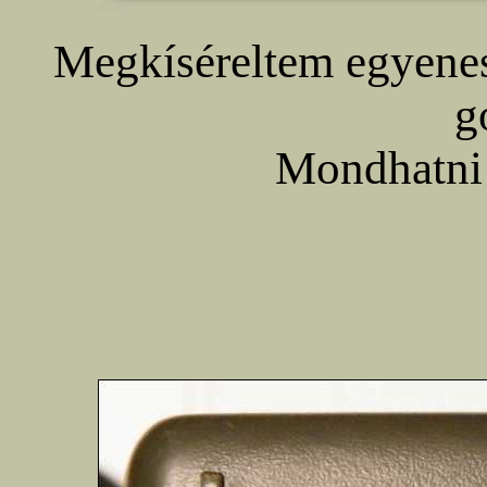
Megkíséreltem egyenes
g
Mondhatni k