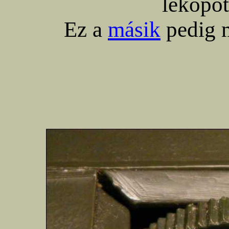
lekopott
Ez a
másik
pedig m