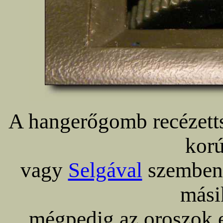
A hangerőgomb recézetts
kor
vagy
Selgával
szemben 
másik
mégpedig az oroszok e