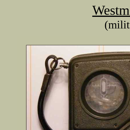
Westmi
(milit