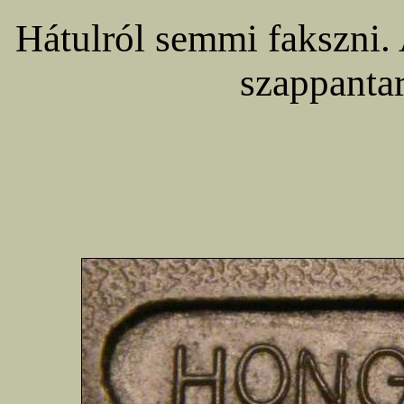
Hátulról semmi fakszni. A
szappantar