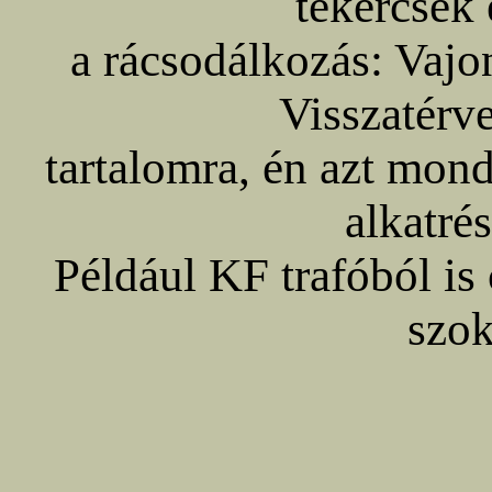
tekercsek 
a rácsodálkozás: Vajon
Visszatérve
tartalomra, én azt mo
alkatré
Például KF trafóból is 
szok