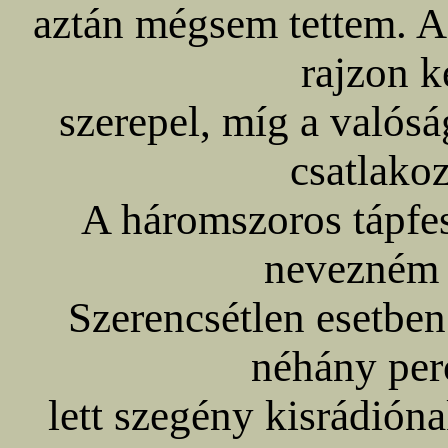
aztán mégsem tettem. A 
rajzon k
szerepel, míg a valós
csatlakoz
A háromszoros tápfe
nevezném 
Szerencsétlen esetben
néhány perc
lett szegény kisrádión