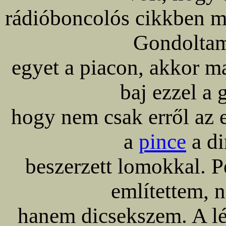
rádióboncolós cikkben me
Gondoltam
egyet a piacon, akkor 
baj ezzel a 
hogy nem csak erről az e
a
pince
a di
beszerzett lomokkal. P
említettem,
hanem dicsekszem. A lén