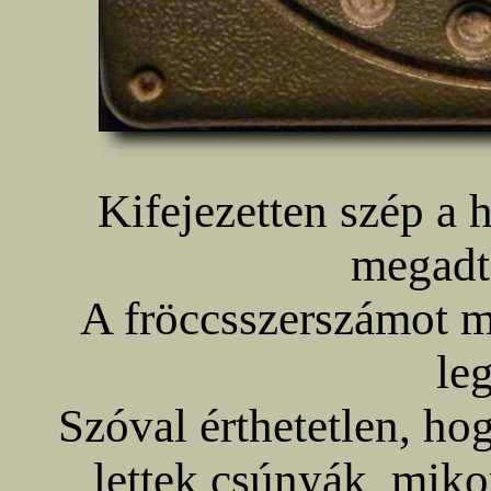
Kifejezetten szép a
megadt
A fröccsszerszámot m
le
Szóval érthetetlen, h
lettek csúnyák, mikor