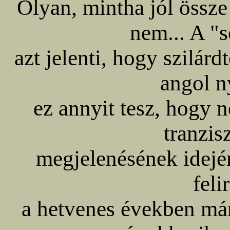
Olyan, mintha jól össze
nem... A "s
azt jelenti, hogy szilár
angol n
ez annyit tesz, hogy 
tranzis
megjelenésének idejé
feli
a hetvenes években már