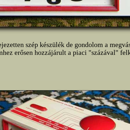
ejezetten szép készülék de gondolom a megvás
hez erősen hozzájárult a piaci "százával" felki