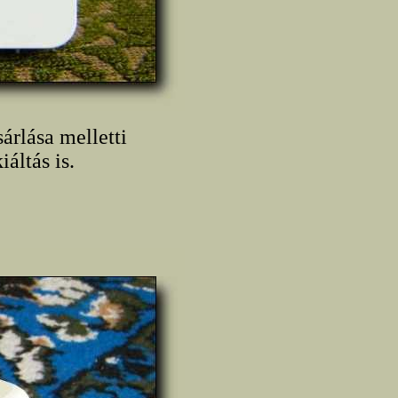
árlása melletti
áltás is.