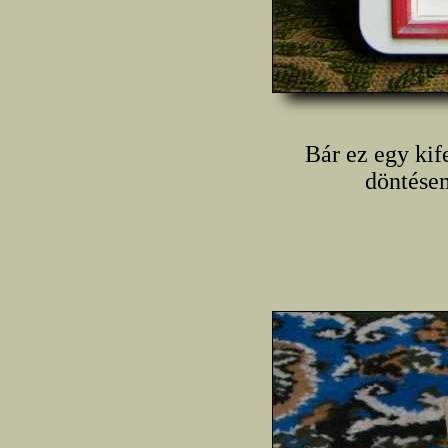
Bár ez egy kif
döntésem