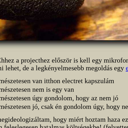
hhez a projecthez először is kell egy mikrofo
i lehet, de a legkényelmesebb megoldás egy
rmészetesen van itthon electret kapszulám
rmészetesen nem is egy van
rmészetesen úgy gondolom, hogy az nem jó
rmészetesen jó, csak én gondolom úgy, hogy n
egideologizáltam, hogy miért hoztam haza ez
feleslegesen hatalmas költségekbe! (felvette