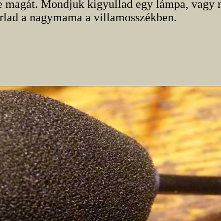
ye magát. Mondjuk kigyullad egy lámpa, vagy 
orlad a nagymama a villamosszékben.