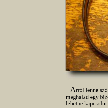
A
rról lenne sz
meghalad egy bizo
lehetne kapcsolni