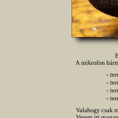
E
A mikrofon bárm
- te
- te
- te
- te
Valahogy csak m
Verem itt magam 