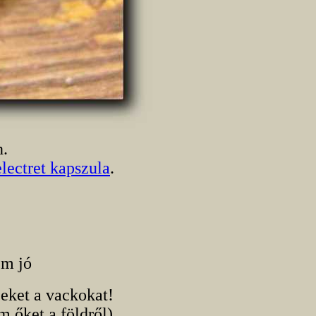
n.
electret kapszula
.
em jó
eket a vackokat!
m őket a földről)