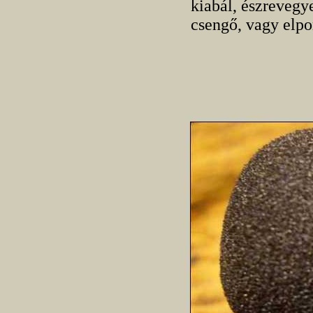
kiabál, észreveg
csengő, vagy elp