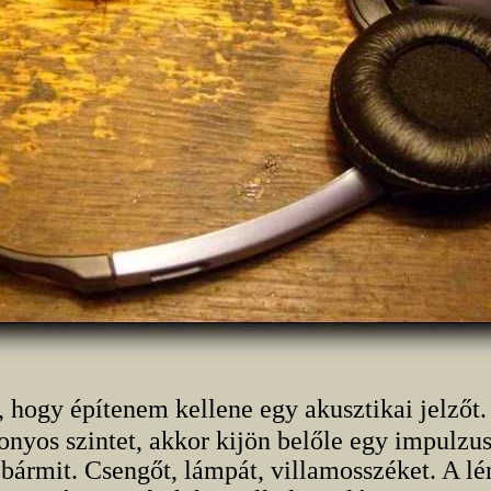
ó, hogy építenem kellene egy akusztikai jelzőt
nyos szintet, akkor kijön belőle egy impulzus
 bármit. Csengőt, lámpát, villamosszéket. A lé