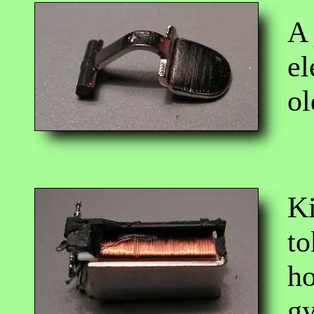
A 
el
ol
Ki
to
ho
gy