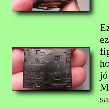
Ez
ez
fi
ho
jó
Mi
sa