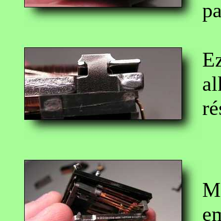
pa
Ez
al
ré
Mi
em