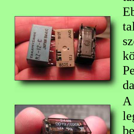
Eb
ta
sz
kö
Pe
da
A 
le
be