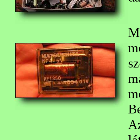
Mi
m
sz
m
me
Be
Az
lá