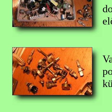
do
el
Va
po
kü