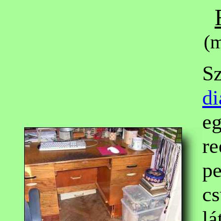
(m
Sz
di
e
re
pe
cs
lá