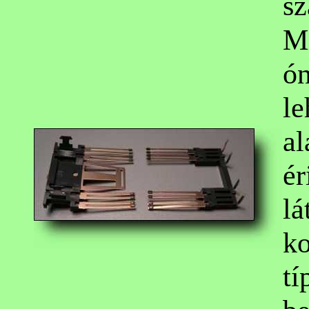
sz
Mi
ón
le
al
ér
lá
ko
tí