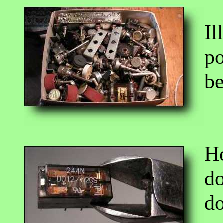
Il
po
be
H
do
do