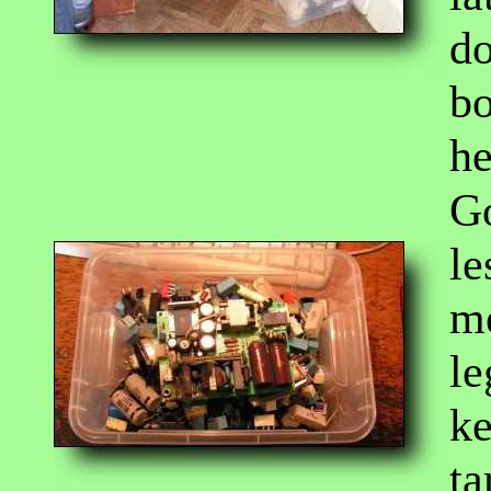
do
bo
he
G
le
me
le
ke
ta