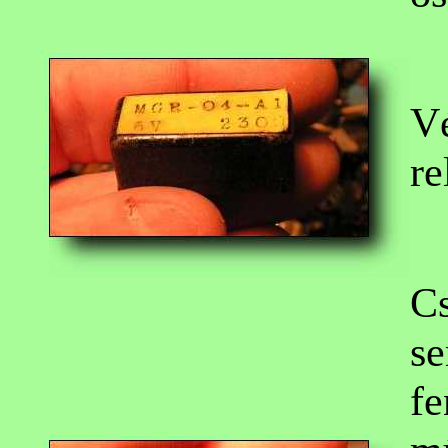
Vé
re
Cs
se
fe