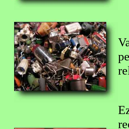
V
pe
re
Ez
re