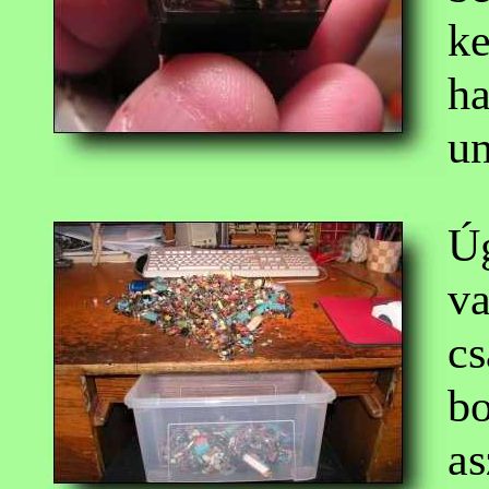
ke
ha
un
Úg
va
cs
bo
as