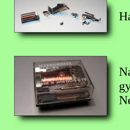
Há
Na
gy
N