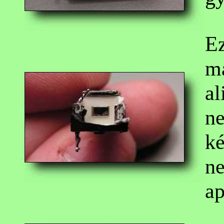
Ez
má
al
n
ké
ne
ap