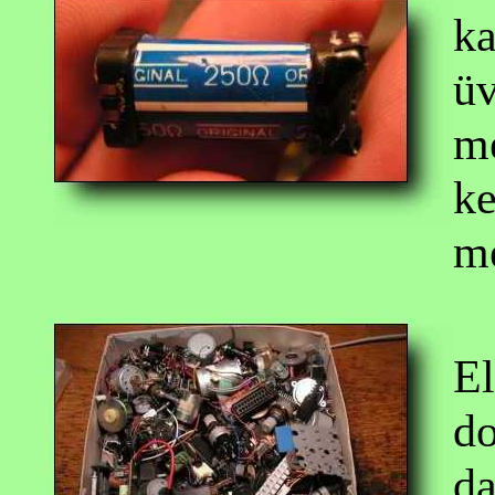
ka
üv
mé
ke
mé
El
d
da