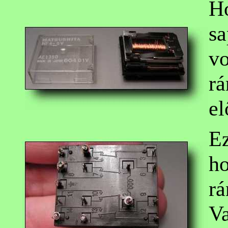
Ho
sa
vo
rá
el
Ez
ho
rá
Va