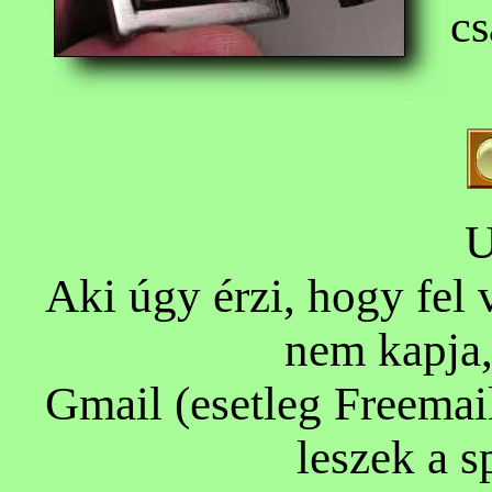
cs
U
Aki úgy érzi, hogy fel 
nem kapja,
Gmail (esetleg Freemail)
leszek a 