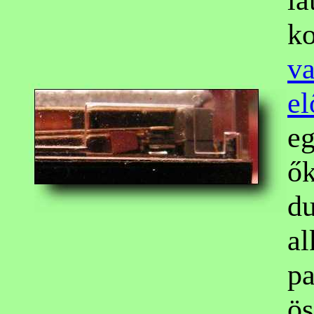
ko
va
el
eg
ők
du
al
pa
ös