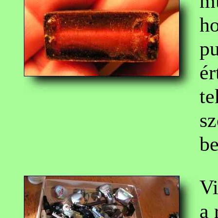
mű
ho
pu
ér
te
sz
b
Vi
a 