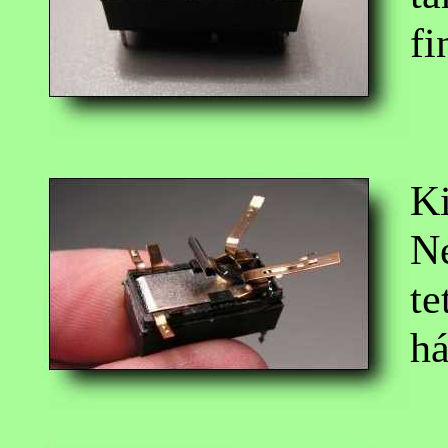
f
Ki
Ne
te
há