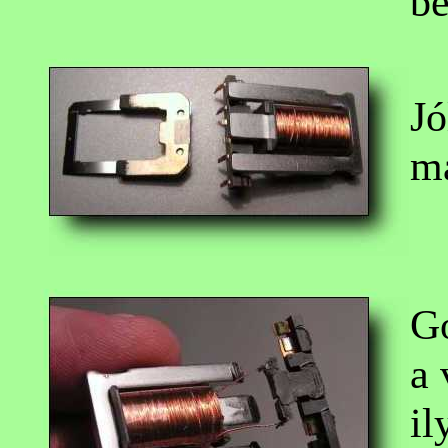
be
Jó
má
Go
a 
il