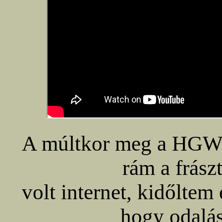
A múltkor meg a HGW 
rám a frász
volt internet, kidőltem
hogy odalás