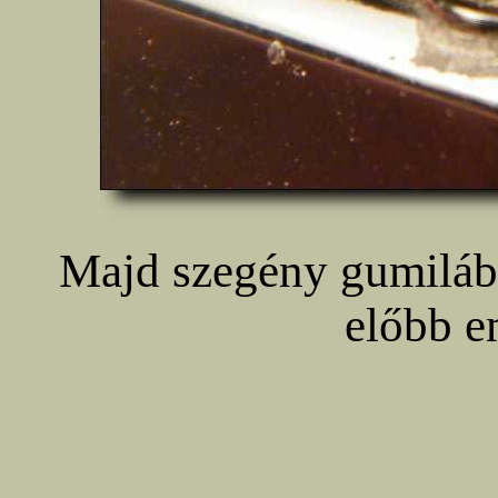
Majd szegény gumilábat
előbb em