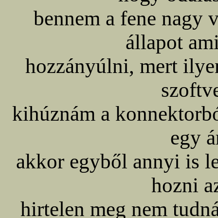
bennem a fene nagy v
állapot am
hozzányúlni, mert ilyen
szoftv
kihúznám a konnektorbó
egy á
akkor egyből annyi is le
hozni az
hirtelen meg nem tud