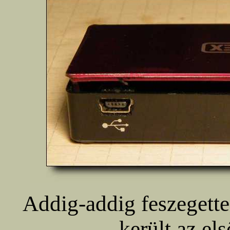
Addig-addig feszegett
került az el