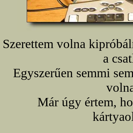
Szerettem volna kipróbál
a csa
Egyszerűen semmi sem 
volna
Már úgy értem, h
kártyao