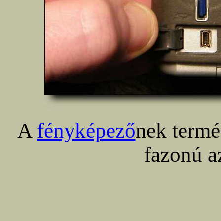
A
fényképező
nek termé
fazonú a