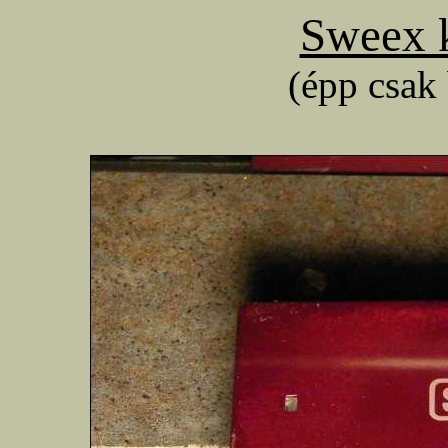
Sweex k
(épp csak