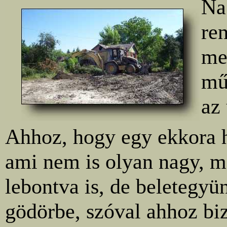
Na
re
me
mű
az 
Ahhoz, hogy egy ekkora h
ami nem is olyan nagy, m
lebontva is, de beletegyü
gödörbe, szóval ahhoz bi