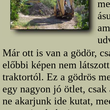
me
ás
am
ud
Már ott is van a gödör, cs
előbbi képen nem látszott
traktortól. Ez a gödrös m
egy nagyon jó ötlet, csak
ne akarjunk ide kutat, me