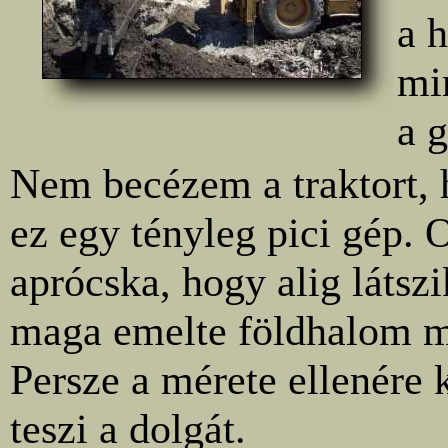
a 
mi
a 
Nem becézem a traktort,
ez egy tényleg pici gép. 
aprócska, hogy alig látszi
maga emelte földhalom m
Persze a mérete ellenére 
teszi a dolgát.