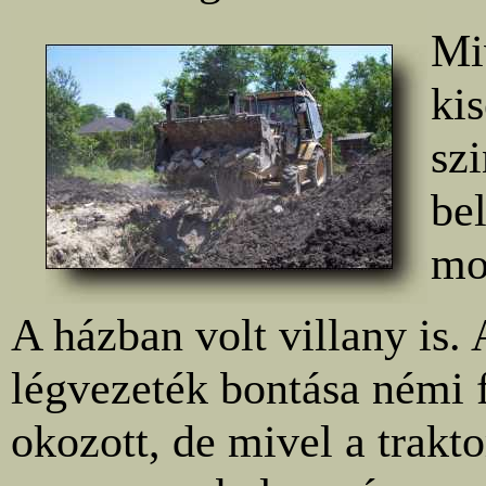
Mi
kis
szi
bel
mo
A házban volt villany is. 
légvezeték bontása némi f
okozott, de mivel a trakt