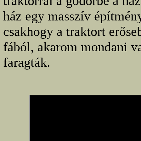
traktorral a gödörbe a ház
ház egy masszív építmény
csakhogy a traktort erőse
fából, akarom mondani v
faragták.