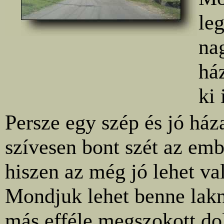
le
na
há
ki
Persze egy szép és jó ház
szívesen bont szét az emb
hiszen az még jó lehet va
Mondjuk lehet benne lak
más efféle megszokott do