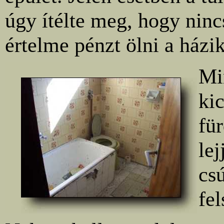
úgy ítélte meg, hogy ninc
értelme pénzt ölni a házi
Mi
ki
für
lej
csú
fe