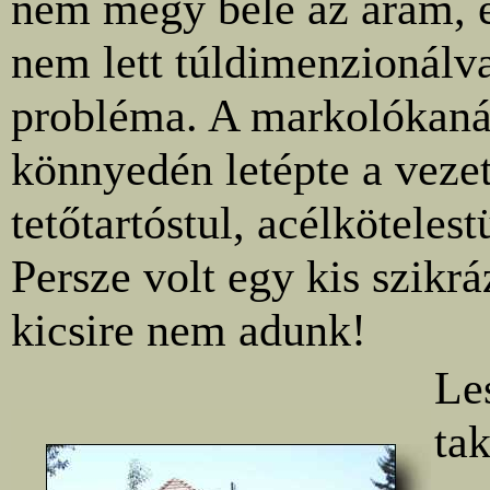
nem megy bele az áram, e
nem lett túldimenzionálv
probléma. A markolókaná
könnyedén letépte a veze
tetőtartóstul, acélkötelest
Persze volt egy kis szikrá
kicsire nem adunk!
Le
tak