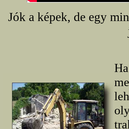
Jók a képek, de egy mi
Ha
me
le
ol
tra