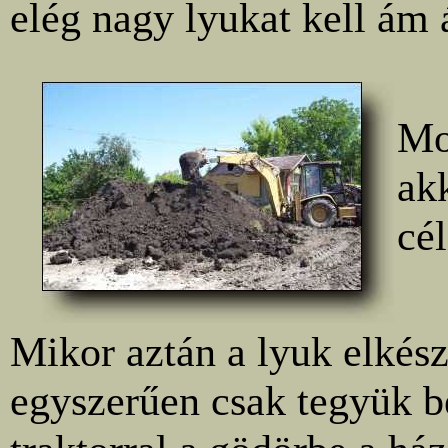
elég nagy lyukat kell ám 
Mo
akk
cé
Mikor aztán a lyuk elkész
egyszerűen csak tegyük b