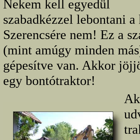
Nekem kell egyedül
szabadkézzel lebontani a 
Szerencsére nem! Ez a sz
(mint amúgy minden más)
gépesítve van. Akkor jöjj
egy bontótraktor!
Ak
ud
tr