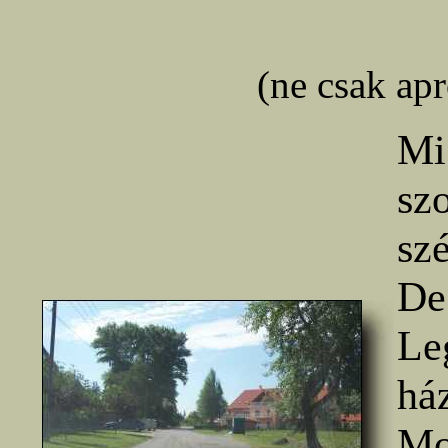
(ne csak ap
Mi
sz
sz
De
Le
há
Mo