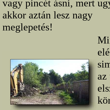
vagy pincét ásni, mert ug
akkor aztán lesz nagy
meglepetés!
Mi
elé
sim
az
els
kö