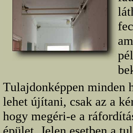
lá
fe
am
pé
be
Tulajdonképpen minden h
lehet újítani, csak az a ké
hogy megéri-e a ráfordítá
épület. Jelen esetben a tu