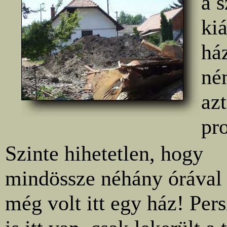
a 
kiá
ház
né
az
pr
Szinte hihetetlen, hogy
mindössze néhány órával 
még volt itt egy ház! Per