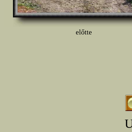
előtte
U