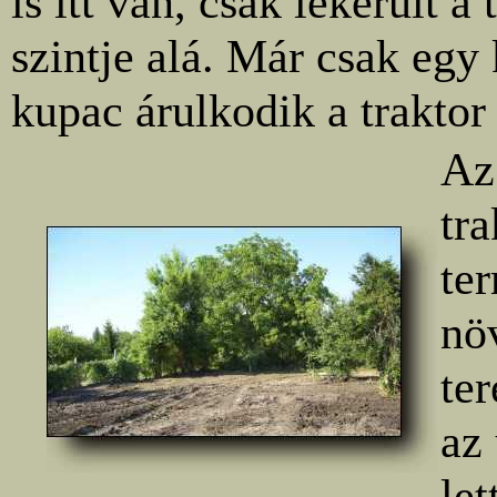
is itt van, csak lekerült a 
szintje alá. Már csak egy
kupac árulkodik a traktor 
Az
tr
te
nö
ter
az
let