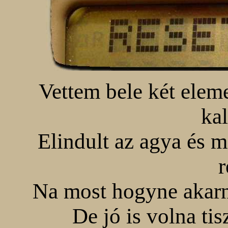
Vettem bele két elem
kal
Elindult az agya és 
r
Na most hogyne akarn
De jó is volna tis