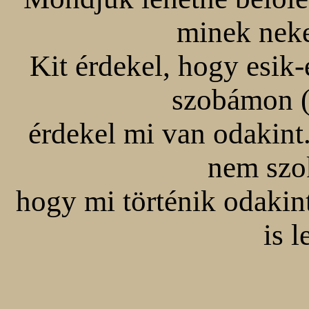
minek nek
Kit érdekel, hogy esik-
szobámon (h
érdekel mi van odakint
nem szo
hogy mi történik odakin
is 