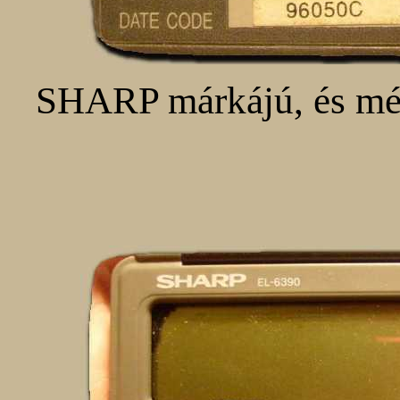
SHARP márkájú, és még 