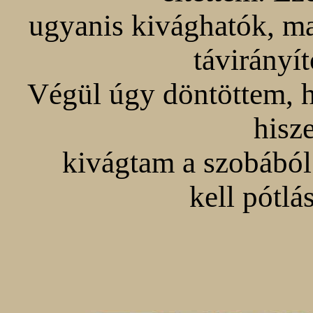
ugyanis kivághatók, m
távirányít
Végül úgy döntöttem, 
hisz
kivágtam a szobából
kell pótl