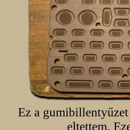
Ez a gumibillentyűze
eltettem. E